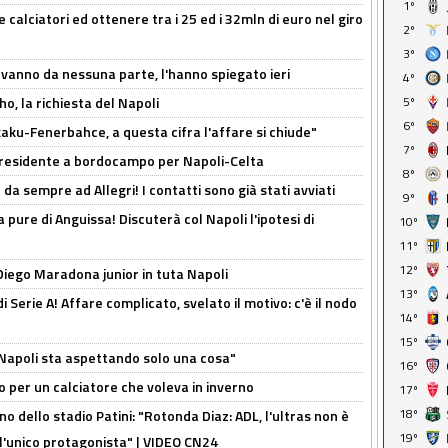
1º
 calciatori ed ottenere tra i 25 ed i 32mln di euro nel giro
2º
3º
 vanno da nessuna parte, l'hanno spiegato ieri
4º
o, la richiesta del Napoli
5º
6º
aku-Fenerbahce, a questa cifra l'affare si chiude"
7º
 Presidente a bordocampo per Napoli-Celta
8º
da sempre ad Allegri! I contatti sono già stati avviati
9º
a pure di Anguissa! Discuterà col Napoli l'ipotesi di
10º
11º
12º
Diego Maradona junior in tuta Napoli
13º
di Serie A! Affare complicato, svelato il motivo: c'è il nodo
14º
15º
l Napoli sta aspettando solo una cosa"
16º
ivo per un calciatore che voleva in inverno
17º
18º
no dello stadio Patini: "Rotonda Diaz: ADL, l'ultras non è
19º
 l'unico protagonista" | VIDEO CN24