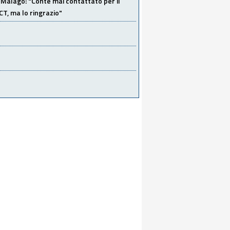
Malagò: "Conte mai contattato per il
 CT, ma lo ringrazio"