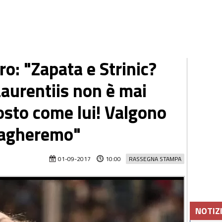
o: "Zapata e Strinic?
Laurentiis non è mai
osto come lui! Valgono
 pagheremo"
01-09-2017
10:00
RASSEGNA STAMPA
NOTIZ