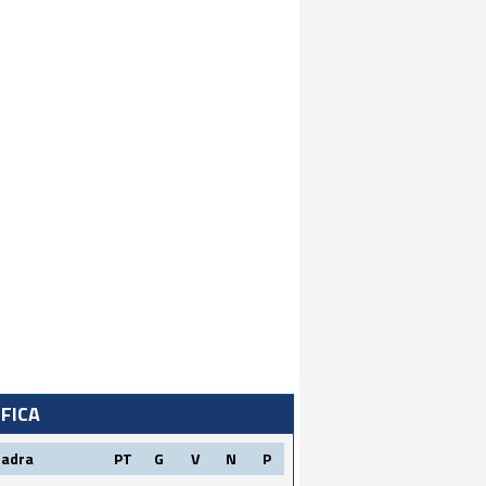
IFICA
uadra
PT
G
V
N
P