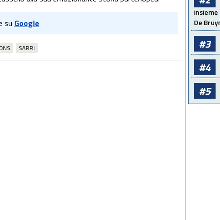
insieme 
e su
Google
De Bruy
#3
ONS
SARRI
#4
#5