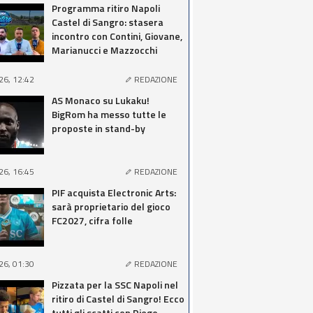
Programma ritiro Napoli
Castel di Sangro: stasera
incontro con Contini, Giovane,
Marianucci e Mazzocchi
26, 12:42
REDAZIONE
AS Monaco su Lukaku!
BigRom ha messo tutte le
proposte in stand-by
26, 16:45
REDAZIONE
PIF acquista Electronic Arts:
sarà proprietario del gioco
FC2027, cifra folle
26, 01:30
REDAZIONE
Pizzata per la SSC Napoli nel
ritiro di Castel di Sangro! Ecco
tutti gli scatti con Diego