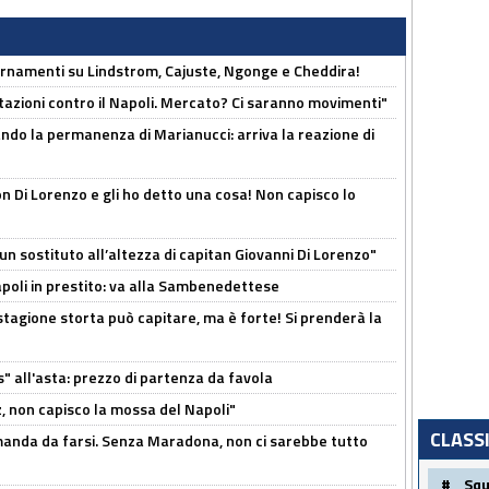
iornamenti su Lindstrom, Cajuste, Ngonge e Cheddira!
Rotazioni contro il Napoli. Mercato? Ci saranno movimenti"
cando la permanenza di Marianucci: arriva la reazione di
n Di Lorenzo e gli ho detto una cosa! Non capisco lo
n sostituto all’altezza di capitan Giovanni Di Lorenzo"
Napoli in prestito: va alla Sambenedettese
stagione storta può capitare, ma è forte! Si prenderà la
s" all'asta: prezzo di partenza da favola
, non capisco la mossa del Napoli"
CLASS
omanda da farsi. Senza Maradona, non ci sarebbe tutto
#
Sq