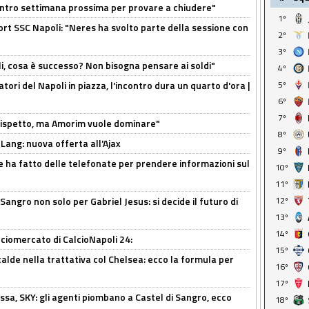
contro settimana prossima per provare a chiudere"
1º
port SSC Napoli: "Neres ha svolto parte della sessione con
2º
3º
li, cosa è successo? Non bisogna pensare ai soldi"
4º
atori del Napoli in piazza, l'incontro dura un quarto d'ora |
5º
6º
7º
o rispetto, ma Amorim vuole dominare"
8º
 Lang: nuova offerta all'Ajax
9º
e ha fatto delle telefonate per prendere informazioni sul
10º
11º
 Sangro non solo per Gabriel Jesus: si decide il futuro di
12º
13º
14º
ciomercato di CalcioNapoli 24:
15º
calde nella trattativa col Chelsea: ecco la formula per
16º
17º
ssa, SKY: gli agenti piombano a Castel di Sangro, ecco
18º