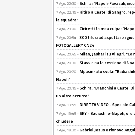
Schira: "Napoli-Favasuli, in
7 Ago, 22:30 -
Ritiro a Castel di Sangro, re
7 Ago, 22:15 -
la squadra"
Ciciretti fa mea culpa: "Napo
7 Ago, 21:00 -
300 tifosi ad aspettare i gioc
7 Ago, 20:54 -
FOTOGALLERY CN24
Milan, Jashari su Allegri: "L
7 Ago, 20:45 -
Si avvicina la cessione di Noa
7 Ago, 20:30 -
Mpasinkatu svela: "Badiashil
7 Ago, 20:20 -
Napoli"
Schira: "Branchini a Castel Di
7 Ago, 20:15 -
un altro azzurro"
DIRETTA VIDEO - Speciale Cal
7 Ago, 19:55 -
SKY - Badiashile-Napoli, ore 
7 Ago, 19:45 -
chiudere
Gabriel Jesus e rinnovo Angui
7 Ago, 19:30 -