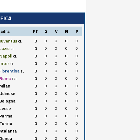
IFICA
uadra
PT
G
V
N
P
Juventus
0
0
0
0
0
CL
Lazio
0
0
0
0
0
CL
Napoli
0
0
0
0
0
CL
Inter
0
0
0
0
0
CL
Fiorentina
0
0
0
0
0
EL
Roma
0
0
0
0
0
ECL
Milan
0
0
0
0
0
Udinese
0
0
0
0
0
Bologna
0
0
0
0
0
Lecce
0
0
0
0
0
Parma
0
0
0
0
0
Torino
0
0
0
0
0
Atalanta
0
0
0
0
0
Genoa
0
0
0
0
0