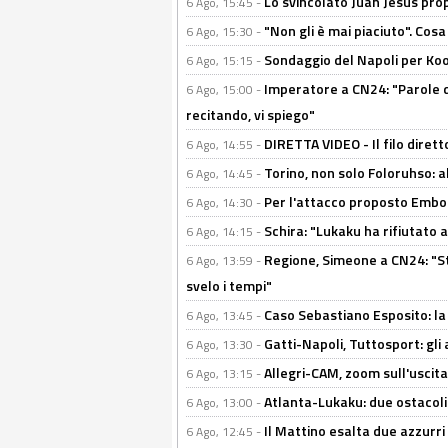
Lo svincolato Juan Jesus prop
6 Ago, 15:45 -
"Non gli è mai piaciuto". Cosa
6 Ago, 15:30 -
Sondaggio del Napoli per Koop
6 Ago, 15:15 -
Imperatore a CN24: "Parole d
6 Ago, 15:00 -
recitando, vi spiego"
DIRETTA VIDEO - Il filo dirett
6 Ago, 14:55 -
Torino, non solo Foloruhso: a
6 Ago, 14:45 -
Per l'attacco proposto Embolo
6 Ago, 14:30 -
Schira: "Lukaku ha rifiutato 
6 Ago, 14:15 -
Regione, Simeone a CN24: "St
6 Ago, 13:59 -
svelo i tempi"
Caso Sebastiano Esposito: la v
6 Ago, 13:45 -
Gatti-Napoli, Tuttosport: gli
6 Ago, 13:30 -
Allegri-CAM, zoom sull'uscit
6 Ago, 13:15 -
Atlanta-Lukaku: due ostacoli
6 Ago, 13:00 -
Il Mattino esalta due azzurri 
6 Ago, 12:45 -