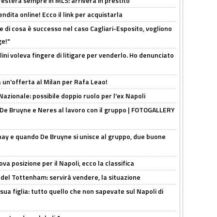
sterà sempre in MLS: arriverà in prestito
ndita online! Ecco il link per acquistarla
 di cosa è successo nel caso Cagliari-Esposito, vogliono
ge!"
lini voleva fingere di litigare per venderlo. Ho denunciato
 un'offerta al Milan per Rafa Leao!
Nazionale: possibile doppio ruolo per l'ex Napoli
 De Bruyne e Neres al lavoro con il gruppo | FOTOGALLERY
nay e quando De Bruyne si unisce al gruppo, due buone
a posizione per il Napoli, ecco la classifica
 del Tottenham: servirà vendere, la situazione
sua figlia: tutto quello che non sapevate sul Napoli di