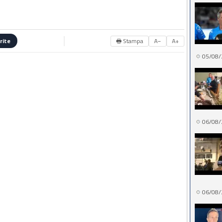
🖶 Stampa
A−
A+
rite
05/08/
06/08/
06/08/