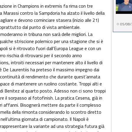
icazione in Champions in extremis fa rima con tre
o a Marassi contro la Sampdoria ha alzato il livello della
agliare e devono cominciare stasera (inizio alle 21)
05/08/
oprattutto dal punto di vista ambientale.
omoderanno in tribuna non sarà delle migliori. La
qualche striscione polemico per una stagione che si è
apoli si è ritrovato fuori dall’Europa League e con un
rro rischia di ritrovarsi per il secondo anno
ns, introiti necessari per mantenere alto il livello di
hé De Laurentiis ha preteso il massimo impegno dai
 la continuità di rendimento che durante quest’annata
capace di mantenere un ruolino costante. Troppi alti e
 di Benitez al quarto posto. Adesso non ci sono troppi
are il sorpasso al fotofinish. La pratica Cesena, già in
ari affanni. Bisognerà mettere da parte il complesso
mmella della rimonta considerando lo scontro diretto
nell’ultima giornata di campionato. Il Napoli è
appresentare la variante ad una strategia futura già