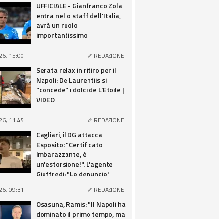
UFFICIALE - Gianfranco Zola
entra nello staff dell'Italia,
avrà un ruolo
importantissimo
26, 15:00
REDAZIONE
Serata relax in ritiro per il
Napoli: De Laurentiis si
"concede" i dolci de L'Etoile |
VIDEO
26, 11:45
REDAZIONE
Cagliari, il DG attacca
Esposito: "Certificato
imbarazzante, è
un'estorsione!". L'agente
Giuffredi: "Lo denuncio"
26, 09:31
REDAZIONE
Osasuna, Ramis: "Il Napoli ha
dominato il primo tempo, ma