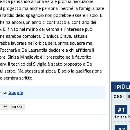
e sta pensando ad una vera e propria rivoluzione. Il
ul progetto ma anche personali perché la famiglia pare
a l’addio dello spagnolo non potrebbe essere il solo. E’
 che ha ancora un anno di contratto al contrario dei
 E’ finito nel mirino del Verona e l’interesse può
ione sarebbe completa: Gianluca Grava, attuale
rebbe lavorare nell’orbita della prima squadra ma
occherà a De Laurentiis decidere a chi affidare il
e. Sinisa Mihajlovic è il prescelto ed è favorito
ry. Il tecnico del Siviglia è stato proposto a De
l serbo. Ma stasera si gioca. E solo la qualificazione
e sembra scritto.
I PIÙ 
e su
Google
OGGI
I
MERY
DIESSE
#1
finisce i
#2