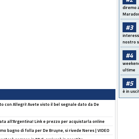
diremo a
Maradon
#3
interess
nostro s
#4
weekend!
ultime
#5
è in usci
o con Allegri! Avete visto il bel segnale dato da De
ta all'Argentina! Link e prezzo per acquistarla online
rimo bagno di folla per De Bruyne, si rivede Neres | VIDEO