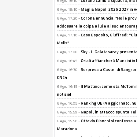
Lozano cambia squadra, ma re
6 Ago, 18:10 -
Maglia Napoli 2026 2027 in ve
6 Ago, 18:10 -
Corona annuncia: "Ho le prove
6 Ago, 17:20 -
addossare la colpa a lui e al suo entoura
Caso Esposito, Giuffredi: "Giu
6 Ago, 17:10 -
Melis"
Sky - Il Galatasaray presenta
6 Ago, 17:00 -
Oriali affiancherà Mancini in 
6 Ago, 16:45 -
Sorpresa a Castel di Sangro:
6 Ago, 16:30 -
CN24
Il Mattino: come sta McTomi
6 Ago, 16:15 -
notizie!
Ranking UEFA aggiornato: nuov
6 Ago, 16:05 -
Napoli, in attacco spunta Tel
6 Ago, 15:59 -
Ottavio Bianchi si confessa a 
6 Ago, 15:50 -
Maradona