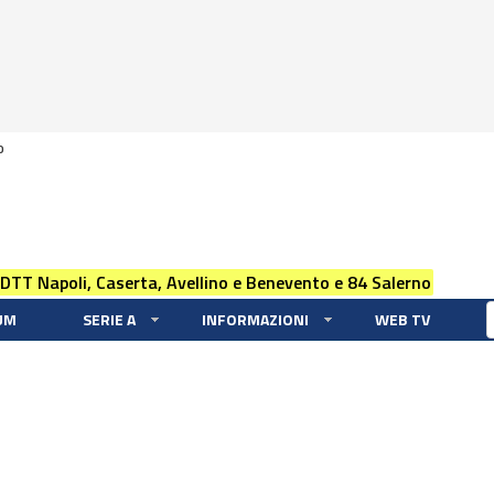
0
 DTT Napoli, Caserta, Avellino e Benevento e 84 Salerno
UM
SERIE A
INFORMAZIONI
WEB TV