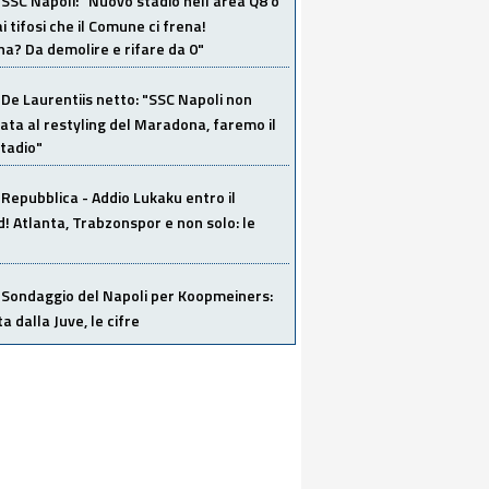
SSC Napoli: "Nuovo stadio nell'area Q8 o
i tifosi che il Comune ci frena!
a? Da demolire e rifare da 0"
De Laurentiis netto: "SSC Napoli non
ata al restyling del Maradona, faremo il
tadio"
Repubblica - Addio Lukaku entro il
 Atlanta, Trabzonspor e non solo: le
Sondaggio del Napoli per Koopmeiners:
ta dalla Juve, le cifre