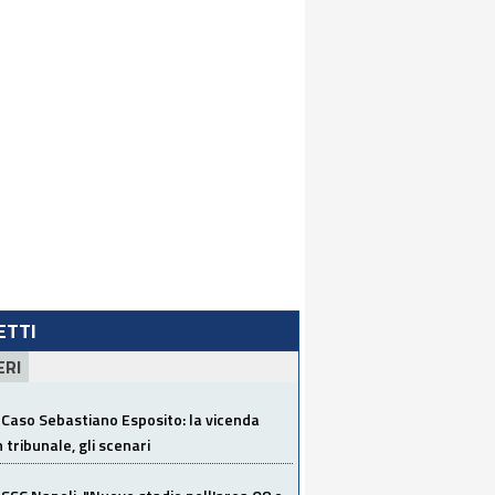
LETTI
ERI
Caso Sebastiano Esposito: la vicenda
n tribunale, gli scenari