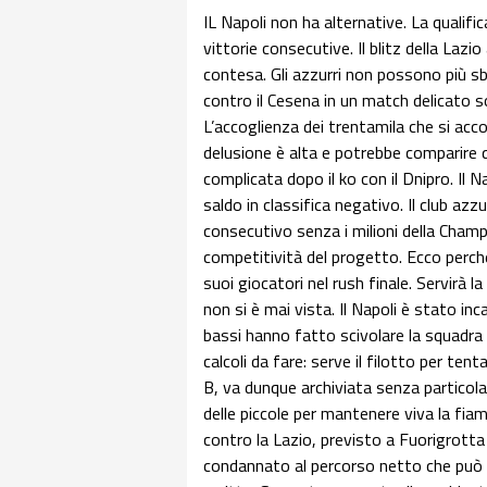
IL Napoli non ha alternative. La qualif
vittorie consecutive. Il blitz della Lazi
contesa. Gli azzurri non possono più sb
contro il Cesena in un match delicato s
L’accoglienza dei trentamila che si acc
delusione è alta e potrebbe comparire 
complicata dopo il ko con il Dnipro. Il N
saldo in classifica negativo. Il club azzu
consecutivo senza i milioni della Champio
competitività del progetto. Ecco perc
suoi giocatori nel rush finale. Servirà
non si è mai vista. Il Napoli è stato in
bassi hanno fatto scivolare la squadra
calcoli da fare: serve il filotto per tent
B, va dunque archiviata senza particol
delle piccole per mantenere viva la fia
contro la Lazio, previsto a Fuorigrotta 
condannato al percorso netto che può r