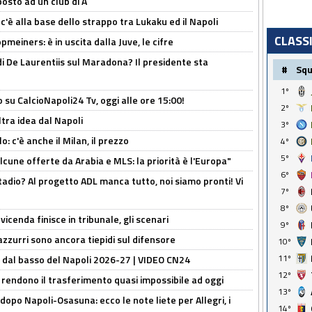
osto ad un club di A
 c'è alla base dello strappo tra Lukaku ed il Napoli
CLASS
meiners: è in uscita dalla Juve, le cifre
i De Laurentiis sul Maradona? Il presidente sta
#
Sq
1º
o su CalcioNapoli24 Tv, oggi alle ore 15:00!
2º
ltra idea dal Napoli
3º
: c'è anche il Milan, il prezzo
4º
5º
alcune offerte da Arabia e MLS: la priorità è l'Europa"
6º
adio? Al progetto ADL manca tutto, noi siamo pronti! Vi
7º
8º
icenda finisce in tribunale, gli scenari
9º
 azzurri sono ancora tiepidi sul difensore
10º
11º
a dal basso del Napoli 2026-27 | VIDEO CN24
12º
 rendono il trasferimento quasi impossibile ad oggi
13º
dopo Napoli-Osasuna: ecco le note liete per Allegri, i
14º