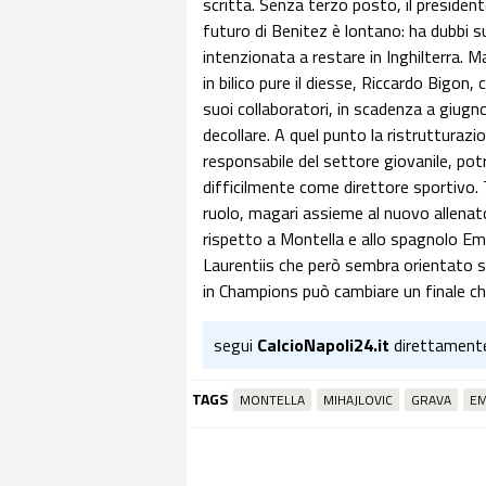
scritta. Senza terzo posto, il president
futuro di Benitez è lontano: ha dubbi s
intenzionata a restare in Inghilterra. M
in bilico pure il diesse, Riccardo Bigon,
suoi collaboratori, in scadenza a giugno.
decollare. A quel punto la ristrutturaz
responsabile del settore giovanile, pot
difficilmente come direttore sportivo. T
ruolo, magari assieme al nuovo allenator
rispetto a Montella e allo spagnolo Eme
Laurentiis che però sembra orientato su
in Champions può cambiare un finale ch
segui
CalcioNapoli24.it
direttament
TAGS
MONTELLA
MIHAJLOVIC
GRAVA
E