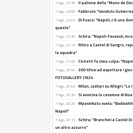
Il pallone della "Mano de Dio
7 Ago, 23:30 -
Fabbroni: "Venduto Gutierrez
7 Ago, 23:00 -
Di Fusco: "Napoli, c'è una d
7 Ago, 22:45 -
questo"
Schira: "Napoli-Favasuli, in
7 Ago, 22:30 -
Ritiro a Castel di Sangro, re
7 Ago, 22:15 -
la squadra"
Ciciretti fa mea culpa: "Napo
7 Ago, 21:00 -
300 tifosi ad aspettare i gioc
7 Ago, 20:54 -
FOTOGALLERY CN24
Milan, Jashari su Allegri: "L
7 Ago, 20:45 -
Si avvicina la cessione di Noa
7 Ago, 20:30 -
Mpasinkatu svela: "Badiashil
7 Ago, 20:20 -
Napoli"
Schira: "Branchini a Castel Di
7 Ago, 20:15 -
un altro azzurro"