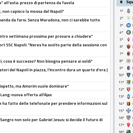
#
Sq
s" all'asta: prezzo di partenza da favola
1º
, non capisco la mossa del Napoli"
2º
omanda da farsi. Senza Maradona, non ci sarebbe tutto
3º
4º
contro settimana prossima per provare a chiudere"
5º
port SSC Napoli: "Neres ha svolto parte della sessione con
6º
7º
8º
li, cosa è successo? Non bisogna pensare ai soldi"
9º
atori del Napoli in piazza, l'incontro dura un quarto d'ora |
10º
11º
o rispetto, ma Amorim vuole dominare"
12º
 Lang: nuova offerta all'Ajax
13º
e ha fatto delle telefonate per prendere informazioni sul
14º
15º
16º
 Sangro non solo per Gabriel Jesus: si decide il futuro di
17º
18º