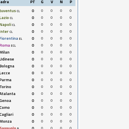
uadra
PT
G
V
N
P
Juventus
0
0
0
0
0
CL
Lazio
0
0
0
0
0
CL
Napoli
0
0
0
0
0
CL
Inter
0
0
0
0
0
CL
Fiorentina
0
0
0
0
0
EL
Roma
0
0
0
0
0
ECL
Milan
0
0
0
0
0
Udinese
0
0
0
0
0
Bologna
0
0
0
0
0
Lecce
0
0
0
0
0
Parma
0
0
0
0
0
Torino
0
0
0
0
0
Atalanta
0
0
0
0
0
Genoa
0
0
0
0
0
Como
0
0
0
0
0
Cagliari
0
0
0
0
0
Monza
0
0
0
0
0
Sassuolo
0
0
0
0
0
R