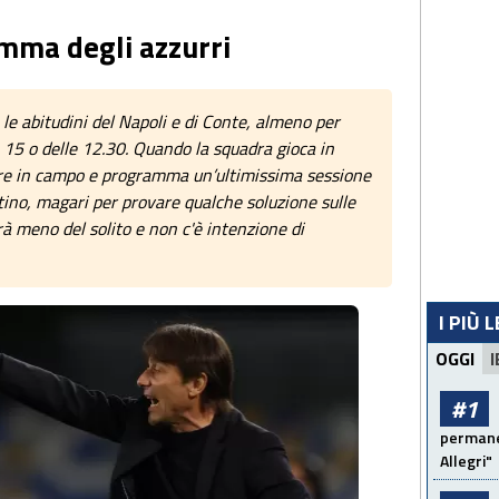
amma degli azzurri
 le abitudini del Napoli e di Conte, almeno per
e 15 o delle 12.30. Quando la squadra gioca in
are in campo e programma un’ultimissima sessione
ttino, magari per provare qualche soluzione sulle
rà meno del solito e non c'è intenzione di
I PIÙ 
OGGI
I
#1
permanen
Allegri"