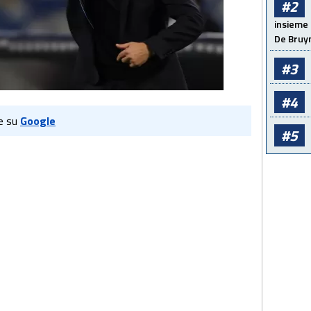
#2
insieme 
De Bruy
#3
#4
e su
Google
#5