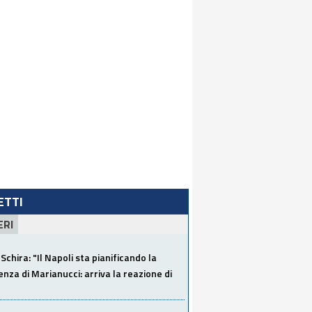
LETTI
ERI
Schira: "Il Napoli sta pianificando la
za di Marianucci: arriva la reazione di