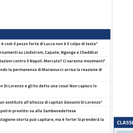
così: il pezzo forte di Lucca non è il colpo di testa"
iornamenti su Lindstrom, Cajuste, Ngonge e Cheddira!
Rotazioni contro il Napoli. Mercato? Ci saranno movimenti"
cando la permanenza di Marianucci: arriva la reazione di
n Di Lorenzo e gli ho detto una cosa! Non capisco lo
n sostituto all’altezza di capitan Giovanni Di Lorenzo"
Napoli in prestito: va alla Sambenedettese
stagione storta può capitare, ma è forte! Si prenderà la
CLASS