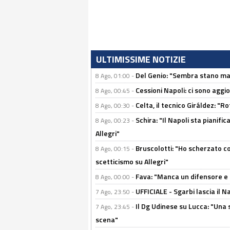
ULTIMISSIME NOTIZIE
Del Genio: "Sembra stano ma è 
8 Ago, 01:00 -
Cessioni Napoli: ci sono agg
8 Ago, 00:45 -
Celta, il tecnico Giráldez: "
8 Ago, 00:30 -
Schira: "Il Napoli sta pianifi
8 Ago, 00:23 -
Allegri"
Bruscolotti: "Ho scherzato co
8 Ago, 00:15 -
scetticismo su Allegri"
Fava: "Manca un difensore e u
8 Ago, 00:00 -
UFFICIALE - Sgarbi lascia il 
7 Ago, 23:50 -
Il Dg Udinese su Lucca: "Una 
7 Ago, 23:45 -
scena"