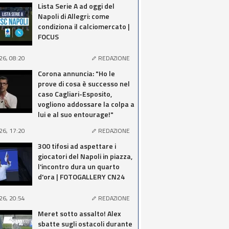
Lista Serie A ad oggi del
Napoli di Allegri: come
condiziona il calciomercato |
FOCUS
26, 08:20
REDAZIONE
Corona annuncia: "Ho le
prove di cosa è successo nel
caso Cagliari-Esposito,
vogliono addossare la colpa a
lui e al suo entourage!"
26, 17:20
REDAZIONE
300 tifosi ad aspettare i
giocatori del Napoli in piazza,
l'incontro dura un quarto
d'ora | FOTOGALLERY CN24
26, 20:54
REDAZIONE
Meret sotto assalto! Alex
sbatte sugli ostacoli durante