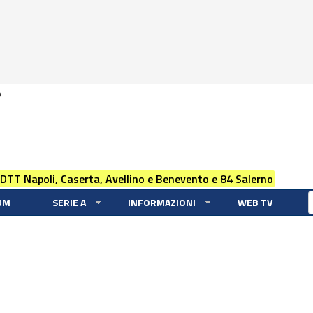
0
 DTT Napoli, Caserta, Avellino e Benevento e 84 Salerno
UM
SERIE A
INFORMAZIONI
WEB TV