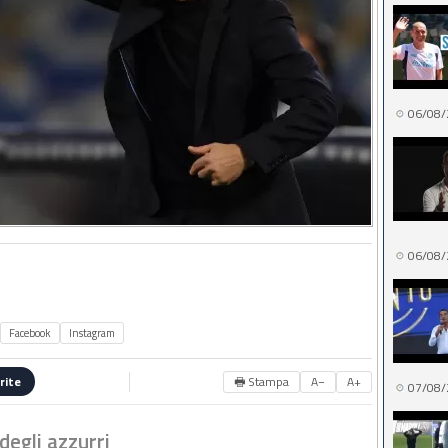
06/08/
06/08/
Facebook
Instagram
🖶 Stampa
A−
A+
rite
07/08/
degli azzurri