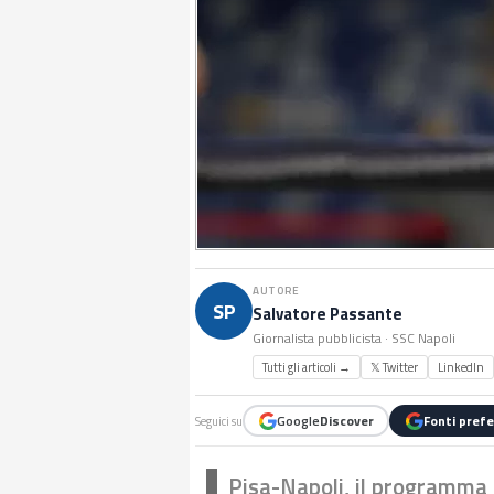
AUTORE
SP
Salvatore Passante
Giornalista pubblicista · SSC Napoli
Tutti gli articoli →
𝕏 Twitter
LinkedIn
Google
Discover
Fonti prefe
Seguici su
Pisa-Napoli, il programma 