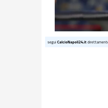
segui
CalcioNapoli24.it
direttament