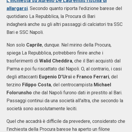
L'inchiesta su Aurelio De Laurentiis rischia di
allargarsi
. Secondo quanto riporta l'edizione barese del
quotidiano La Repubblica, la Procura di Bari
indagherà anche su gli altri passaggi di calciatori tra SSC
Bari e SSC Napoli.
Non solo
Caprile
, dunque. Nel mirino della Procura,
spiega La Repubblica, potrebbero finire anche i
trasferimenti di
Walid Cheddira
, che il Bari acquistò dal
Parma e poi fu riscattato dal Napoli. O, al contrario, i casi
degli attaccanti
Eugenio D'Ursi
e
Franco Ferrari
, del
terzino
Filippo Costa
, del centrocampista
Michael
Folorunsho
che dal Napoli furono dati in prestito al Bari.
Passaggi continui da una società all'altra, che secondo la
società sono assolutamente leciti.
Quel che accadrà è difficile da prevedere, considerato che
l'inchiesta della Procura barese ha aperto un filone