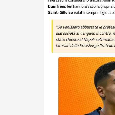
I nerazzurri considerano ancora Anan
K
Dumfries
. Ieri hanno alzato la propria
Saint-Gilloise
valuta sempre il giocato
"Se venissero abbassate le pretes
due società si vengano incontro, 
stato chiesto al Napoli settimane f
laterale dello Strasburgo (fratello 