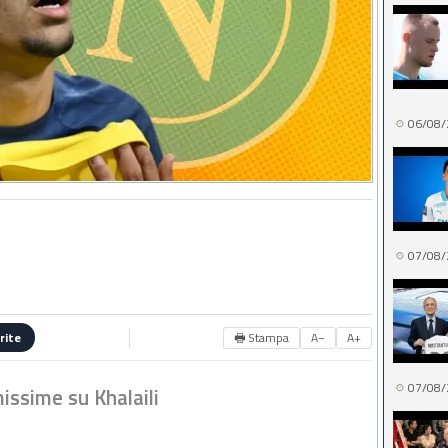
06/08/
07/08/
🖶 Stampa
A−
A+
rite
07/08/
issime su Khalaili