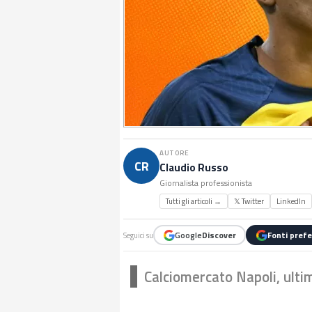
AUTORE
CR
Claudio Russo
Giornalista professionista
Tutti gli articoli →
𝕏 Twitter
LinkedIn
Google
Discover
Fonti prefe
Seguici su
Calciomercato Napoli, ultim