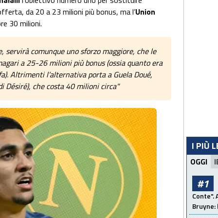
halaili
l’obiettivo numero uno per sostituire
 offerta, da 20 a 23 milioni più bonus, ma l’
Union
re 30 milioni.
e, servirà comunque uno sforzo maggiore, che le
magari a 25-26 milioni più bonus (ossia quanto era
a). Altrimenti l’alternativa porta a Guela Doué,
di Désiré), che costa 40 milioni circa"
I PIÙ 
OGGI
I
#1
Conte". 
Bruyne: 