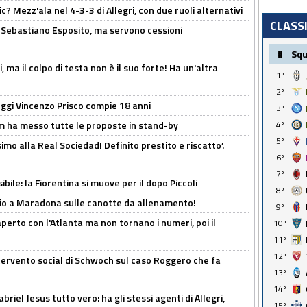
? Mezz'ala nel 4-3-3 di Allegri, con due ruoli alternativi
CLASS
a Sebastiano Esposito, ma servono cessioni
#
Sq
, ma il colpo di testa non è il suo forte! Ha un'altra
1º
2º
ggi Vincenzo Prisco compie 18 anni
3º
4º
 ha messo tutte le proposte in stand-by
5º
imo alla Real Sociedad! Definito prestito e riscatto’.
6º
7º
ibile: la Fiorentina si muove per il dopo Piccoli
8º
o a Maradona sulle canotte da allenamento!
9º
erto con l'Atlanta ma non tornano i numeri, poi il
10º
11º
12º
ntervento social di Schwoch sul caso Roggero che fa
13º
14º
iel Jesus tutto vero: ha gli stessi agenti di Allegri,
15º