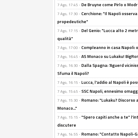
De Bruyne come Pirlo o Modric
7 Ago, 17:45 -
Cerchione: "Il Napoli osserv
7 Ago, 17:30 -
propedeutiche"
Del Genio: "Lucca alto 2 metri
7 Ago, 17:15 -
qualità"
Compleanno in casa Napoli: o
7 Ago, 17:00 -
AS Monaco su Lukaku! BigRom
7 Ago, 16:45 -
Dalla Spagna: ‘Aguerd viciniss
7 Ago, 16:30 -
Sfuma il Napoli?
Lucca, l'addio al Napoli è poss
7 Ago, 16:15 -
SSC Napoli, ennesimo omaggi
7 Ago, 15:45 -
Romano: "Lukaku? Discorso ap
7 Ago, 15:30 -
Monaco..."
"Spero capiti anche a te" l'i
7 Ago, 15:15 -
discutere
Romano: "Contatto Napoli-Gabr
7 Ago, 14:55 -