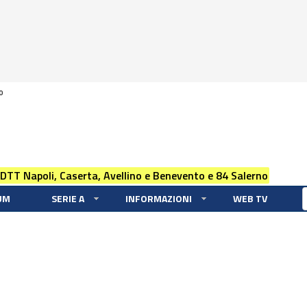
0
 DTT Napoli, Caserta, Avellino e Benevento e 84 Salerno
UM
SERIE A
INFORMAZIONI
WEB TV