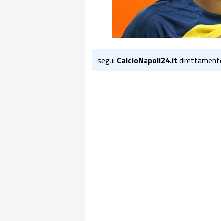
segui
CalcioNapoli24.it
direttament