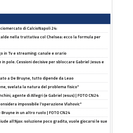
ciomercato di CalcioNapoli 24:
calde nella trattativa col Chelsea: ecco la formula per
o in Tv e streaming: canale e orario
e in pole. Cessioni decisive per sbloccare Gabriel Jesus e
sato a De Bruyne, tutto dipende da Leao
e, svelata la natura del problema fisico"
chini, agente di Allegri (e Gabriel Jesus) | FOTO CN24
considera impossibile l'operazione Vlahovic"
De Bruyne in un altro ruolo | FOTO CN24
de all'Ajax: soluzione poco gradita, vuole giocarsi le sue