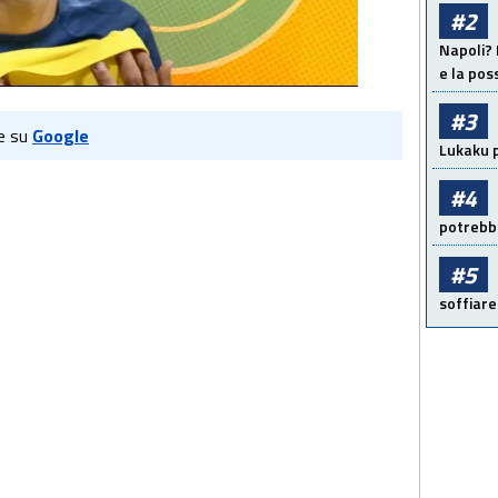
#2
Napoli? 
e la pos
#3
e su
Google
Lukaku p
#4
potrebbe
#5
soffiare