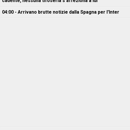
cadente, nessuna tifoseria s'affeziona a lui"
04:00 - Arrivano brutte notizie dalla Spagna per l'Inter