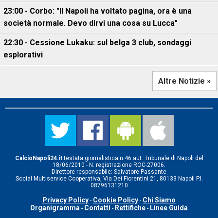
23:00 - Corbo: "Il Napoli ha voltato pagina, ora è una
società normale. Devo dirvi una cosa su Lucca"
22:30 - Cessione Lukaku: sul belga 3 club, sondaggi
esplorativi
Altre Notizie »
CalcioNapoli24.it
testata giornalistica n.46 aut. Tribunale di Napoli del
18/06/2010 - N. registrazione ROC-27006.
Direttore responsabile: Salvatore Passante
Social Multiservice Cooperativa, Via Dei Fiorentini 21, 80133 Napoli P.I.
08796131210
Privacy Policy
Cookie Policy
Chi Siamo
-
-
Organigramma
Contatti
Rettifiche
Linee Guida
-
-
-