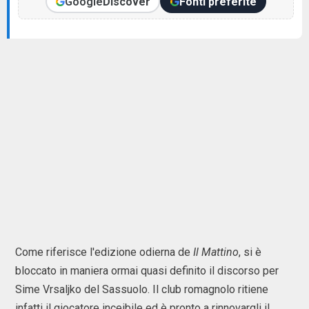
Google
Discover
Fonti preferite
Come riferisce l'edizione odierna de
Il Mattino
, si è
bloccato in maniera ormai quasi definito il discorso per
Sime Vrsaljko del Sassuolo. Il club romagnolo ritiene
infatti il giocatore inceibile ed è pronto a rinnovargli il