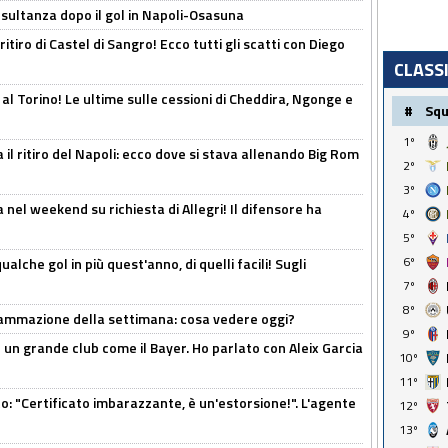
esultanza dopo il gol in Napoli-Osasuna
ritiro di Castel di Sangro! Ecco tutti gli scatti con Diego
CLASS
 al Torino! Le ultime sulle cessioni di Cheddira, Ngonge e
#
Sq
1º
 il ritiro del Napoli: ecco dove si stava allenando Big Rom
2º
3º
 nel weekend su richiesta di Allegri! Il difensore ha
4º
5º
6º
alche gol in più quest'anno, di quelli facili! Sugli
7º
8º
rammazione della settimana: cosa vedere oggi?
9º
in un grande club come il Bayer. Ho parlato con Aleix Garcia
10º
11º
ito: "Certificato imbarazzante, è un'estorsione!". L'agente
12º
13º