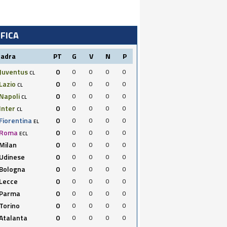
IFICA
uadra
PT
G
V
N
P
Juventus
0
0
0
0
0
CL
Lazio
0
0
0
0
0
CL
Napoli
0
0
0
0
0
CL
Inter
0
0
0
0
0
CL
Fiorentina
0
0
0
0
0
EL
Roma
0
0
0
0
0
ECL
Milan
0
0
0
0
0
Udinese
0
0
0
0
0
Bologna
0
0
0
0
0
Lecce
0
0
0
0
0
Parma
0
0
0
0
0
Torino
0
0
0
0
0
Atalanta
0
0
0
0
0