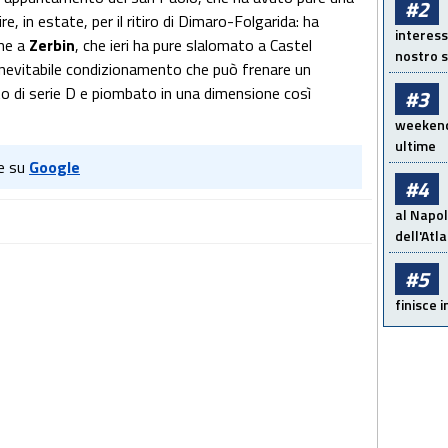
#2
e, in estate, per il ritiro di Dimaro-Folgarida: ha
interess
eme a
Zerbin
, che ieri ha pure slalomato a Castel
nostro s
 inevitabile condizionamento che può frenare un
o di serie D e piombato in una dimensione così
#3
weekend!
ultime
e su
Google
#4
al Napol
dell'Atl
#5
finisce i