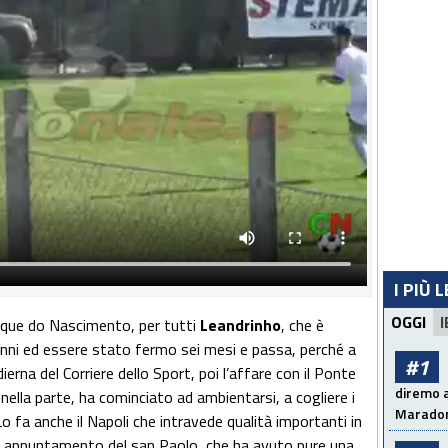
I PIÙ 
OGGI
I
ique do Nascimento, per tutti
Leandrinho
, che è
nni ed essere stato fermo sei mesi e passa, perché a
#1
ierna del Corriere dello Sport, poi l’affare con il Ponte
diremo a
 nella parte, ha cominciato ad ambientarsi, a cogliere i
Maradon
Lo fa anche il Napoli che intravede qualità importanti in
n appuntamento del san Paolo, che ha avuto pure una