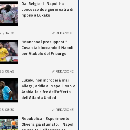
Dal Belgio - Il Napoli ha
concesso due giorni extra di
riposo a Lukaku
26, 14:30
REDAZIONE
"Mancano i presupposti".
Cosa sta bloccando il Napoli
per Atubolu del Friburgo
26, 08:45
REDAZIONE
Lukaku non incrocerà mai
Allegri, addio al Napoli! MLS o
Arabia: le cifre dell'offerta
dell'Atlanta United
26, 08:30
REDAZIONE
Repubblica - Esperimento
Olivera già sfumato, il Napoli
ha scelto il difensore da