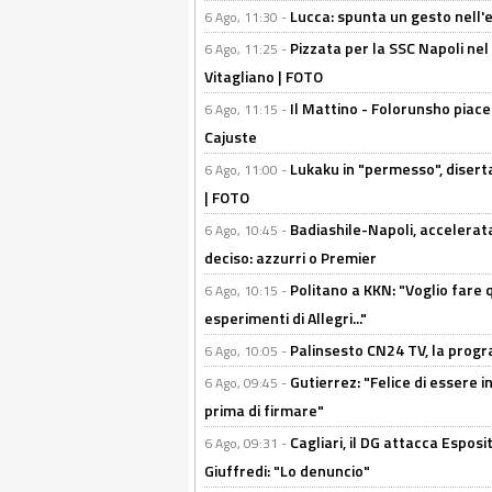
Lucca: spunta un gesto nell'
6 Ago, 11:30 -
Pizzata per la SSC Napoli nel 
6 Ago, 11:25 -
Vitagliano | FOTO
Il Mattino - Folorunsho piace
6 Ago, 11:15 -
Cajuste
Lukaku in "permesso", diserta
6 Ago, 11:00 -
| FOTO
Badiashile-Napoli, accelerata
6 Ago, 10:45 -
deciso: azzurri o Premier
Politano a KKN: "Voglio fare qu
6 Ago, 10:15 -
esperimenti di Allegri..."
Palinsesto CN24 TV, la prog
6 Ago, 10:05 -
Gutierrez: "Felice di essere 
6 Ago, 09:45 -
prima di firmare"
Cagliari, il DG attacca Espos
6 Ago, 09:31 -
Giuffredi: "Lo denuncio"