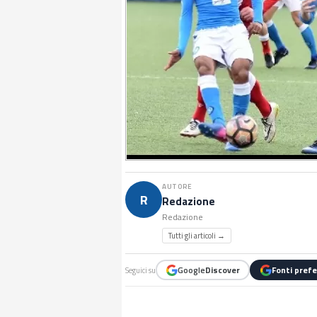
AUTORE
R
Redazione
Redazione
Tutti gli articoli →
Google
Discover
Fonti prefe
Seguici su