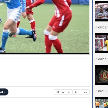
05/08/
06/08/
06/08/
🖶 Stampa
A−
A+
rite