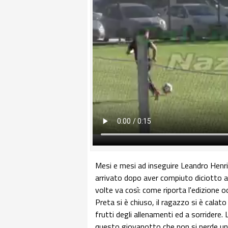
Mesi e mesi ad inseguire Leandro Henr
arrivato dopo aver compiuto diciotto a
volte va così: come riporta l'edizione od
Preta si è chiuso, il ragazzo si è calato
frutti degli allenamenti ed a sorridere. 
questo giovanotto che non si perde u