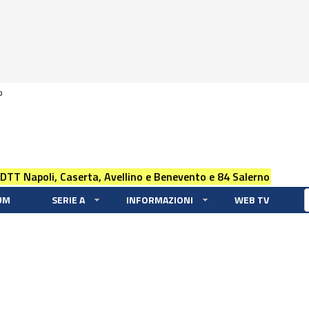
0
 DTT Napoli, Caserta, Avellino e Benevento e 84 Salerno
UM
SERIE A
INFORMAZIONI
WEB TV