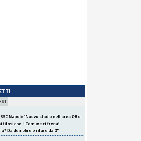
LETTI
ERI
SSC Napoli: "Nuovo stadio nell'area Q8 o
i tifosi che il Comune ci frena!
a? Da demolire e rifare da 0"