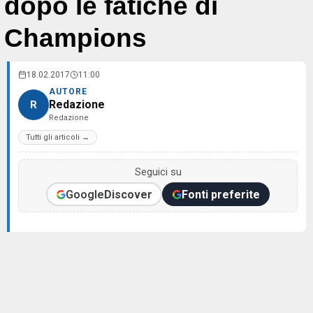
dopo le fatiche di
Champions
18.02.2017
11:00
AUTORE
Redazione
R
Redazione
Tutti gli articoli →
Seguici su
Google
Discover
Fonti preferite