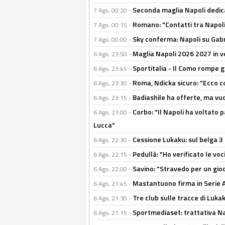
Seconda maglia Napoli dedica
7 Ago, 00:20 -
Romano: "Contatti tra Napoli 
7 Ago, 00:15 -
Sky conferma: Napoli su Gabr
7 Ago, 00:00 -
Maglia Napoli 2026 2027 in ve
6 Ago, 23:50 -
Sportitalia - Il Como rompe g
6 Ago, 23:45 -
Roma, Ndicka sicuro: "Ecco c
6 Ago, 23:30 -
Badiashile ha offerte, ma vu
6 Ago, 23:15 -
Corbo: "Il Napoli ha voltato 
6 Ago, 23:00 -
Lucca"
Cessione Lukaku: sul belga 3 
6 Ago, 22:30 -
Pedullà: "Ho verificato le vo
6 Ago, 22:15 -
Savino: "Stravedo per un gio
6 Ago, 22:00 -
Mastantuono firma in Serie A, 
6 Ago, 21:45 -
Tre club sulle tracce di Luka
6 Ago, 21:30 -
Sportmediaset: trattativa Nap
6 Ago, 21:15 -