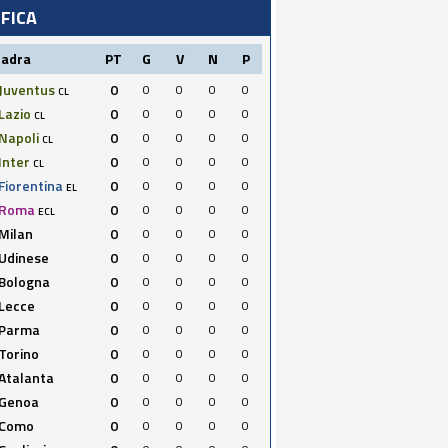
IFICA
uadra
PT
G
V
N
P
Juventus
0
0
0
0
0
CL
Lazio
0
0
0
0
0
CL
Napoli
0
0
0
0
0
CL
Inter
0
0
0
0
0
CL
Fiorentina
0
0
0
0
0
EL
Roma
0
0
0
0
0
ECL
Milan
0
0
0
0
0
Udinese
0
0
0
0
0
Bologna
0
0
0
0
0
Lecce
0
0
0
0
0
Parma
0
0
0
0
0
Torino
0
0
0
0
0
Atalanta
0
0
0
0
0
Genoa
0
0
0
0
0
Como
0
0
0
0
0