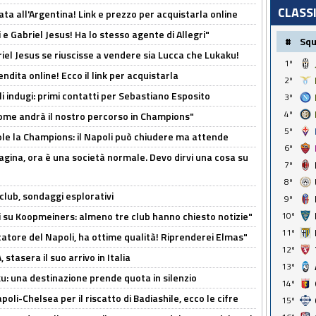
CLASS
ta all'Argentina! Link e prezzo per acquistarla online
e Gabriel Jesus! Ha lo stesso agente di Allegri"
#
Sq
iel Jesus se riuscisse a vendere sia Lucca che Lukaku!
1º
ndita online! Ecco il link per acquistarla
2º
li indugi: primi contatti per Sebastiano Esposito
3º
4º
ome andrà il nostro percorso in Champions"
5º
ole la Champions: il Napoli può chiudere ma attende
6º
pagina, ora è una società normale. Devo dirvi una cosa su
7º
8º
club, sondaggi esplorativi
9º
ci su Koopmeiners: almeno tre club hanno chiesto notizie"
10º
11º
catore del Napoli, ha ottime qualità! Riprenderei Elmas"
12º
stasera il suo arrivo in Italia
13º
ku: una destinazione prende quota in silenzio
14º
oli-Chelsea per il riscatto di Badiashile, ecco le cifre
15º