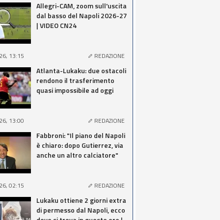
Allegri-CAM, zoom sull'uscita
dal basso del Napoli 2026-27
| VIDEO CN24
26, 13:15
REDAZIONE
Atlanta-Lukaku: due ostacoli
rendono il trasferimento
quasi impossibile ad oggi
26, 13:00
REDAZIONE
Fabbroni: "Il piano del Napoli
è chiaro: dopo Gutierrez, via
anche un altro calciatore"
26, 02:15
REDAZIONE
Lukaku ottiene 2 giorni extra
di permesso dal Napoli, ecco
dove si trova in queste ore |