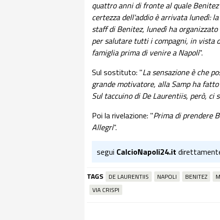
quattro anni di fronte al quale Benitez h
certezza dell'addio è arrivata lunedì: la
staff di Benitez, lunedì ha organizzato 
per salutare tutti i compagni, in vista 
famiglia prima di venire a Napoli
".
Sul sostituto: "
La sensazione è che pos
grande motivatore, alla Samp ha fatto 
Sul taccuino di De Laurentiis, però, c
Poi la rivelazione: "
Prima di prendere B
Allegri
".
segui
CalcioNapoli24.it
direttament
TAGS
DE LAURENTIIS
NAPOLI
BENITEZ
M
VIA CRISPI