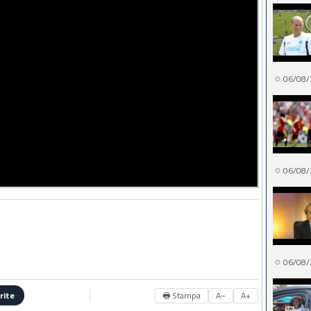
06/08/
06/08/
06/08/
🖶 Stampa
A−
A+
rite