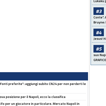
Lukaku p
#3
Conte". 
Bruyne: 
#4
Jesus! H
#5
suo Napo
GRAFIC
Fonti preferite": aggiungi subito CN24 per non perderti le
a posizione per il Napoli, ecco la classifica
tifo per un giocatore in particolare. Mercato Napoli in