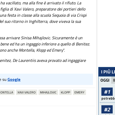
a vacillato, ma alla fine è arrivato il rifiuto. La
 figlia di Xavi Valero, preparatore dei portieri dello
una festa in classe alla scuola Sequoia di via Crispi
del suo ritorno in Inghilterra, dove viveva la sua
sa arrivare Sinisa Mihajlovic. Sicuramente è un
bene ed ha un ingaggio inferiore a quello di Benitez.
i sono anche Montella, Klopp ed Emery
".
enitez, De Laurentiis aveva provato ad ingaggiare
I PIÙ 
e su
Google
OGGI
I
#1
ONTELLA
XAVI VALERO
MIHAJLOVIC
KLOPP
EMERY
potrebbe
#2