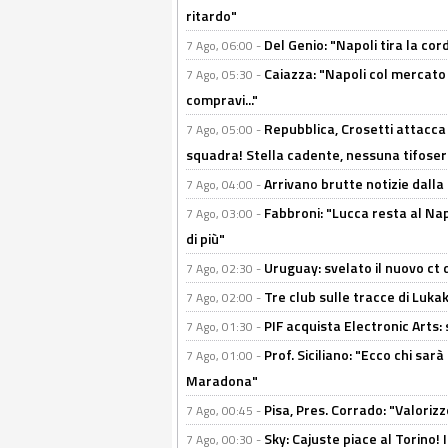
ritardo"
Del Genio: "Napoli tira la co
7 Ago, 06:00 -
Caiazza: "Napoli col mercato
7 Ago, 05:30 -
compravi..."
Repubblica, Crosetti attacca 
7 Ago, 05:00 -
squadra! Stella cadente, nessuna tifoseri
Arrivano brutte notizie dalla
7 Ago, 04:00 -
Fabbroni: "Lucca resta al Na
7 Ago, 03:00 -
di più"
Uruguay: svelato il nuovo ct d
7 Ago, 02:30 -
Tre club sulle tracce di Luka
7 Ago, 02:00 -
PIF acquista Electronic Arts: 
7 Ago, 01:30 -
Prof. Siciliano: "Ecco chi sarà
7 Ago, 01:00 -
Maradona"
Pisa, Pres. Corrado: "Valoriz
7 Ago, 00:45 -
Sky: Cajuste piace al Torino!
7 Ago, 00:30 -