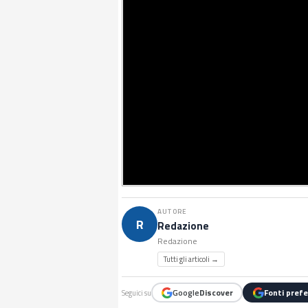
AUTORE
R
Redazione
Redazione
Tutti gli articoli →
Google
Discover
Fonti prefe
Seguici su