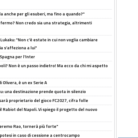
rda anche per gli esuberi, ma fino a quando?"
 fermo? Non credo sia una strategia, altrimenti
Lukaku: "Non c'è estate in cui non voglia cambiare
a s'affeziona a lui"
 Spagna per l'Inter
poli? Non è un passo indietro! Ma ecco da chi mi aspetto
i Olivera, è un ex Serie A
ku: una destinazione prende quota in silenzio
sarà proprietario del gioco FC2027, cifra folle
 il Rabiot del Napoli. Vi spiego il progetto del nuovo
zeremo Rao, tornerà più forte"
 Ipotesi in caso di cessione a centrocampo