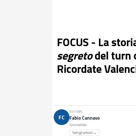
FOCUS - La storia
segreto
del turn 
Ricordate Valenc
AUTORE
FC
Fabio Cannavo
Giornalista
Tutti gli articoli →