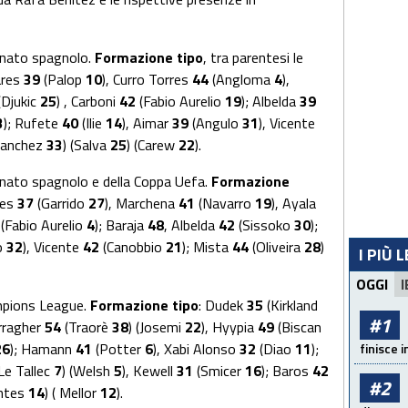
ionato spagnolo.
Formazione tipo
, tra parentesi le
zares
39
(Palop
10
), Curro Torres
44
(Angloma
4
),
(Djukic
25
) , Carboni
42
(Fabio Aurelio
19
); Albelda
39
3
); Rufete
40
(Ilie
14
), Aimar
39
(Angulo
31
), Vicente
Sanchez
33
) (Salva
25
) (Carew
22
).
ionato spagnolo e della Coppa Uefa.
Formazione
res
37
(Garrido
27
), Marchena
41
(Navarro
19
), Ayala
5
(Fabio Aurelio
4
); Baraja
48
, Albelda
42
(Sissoko
30
);
o
32
), Vicente
42
(Canobbio
21
); Mista
44
(Oliveira
28
)
I PIÙ 
OGGI
I
ampions League.
Formazione tipo
: Dudek
35
(Kirkland
#1
arragher
54
(Traorè
38
) (Josemi
22
), Hyypia
49
(Biscan
26
); Hamann
41
(Potter
6
), Xabi Alonso
32
(Diao
11
);
finisce i
Le Tallec
7
) (Welsh
5
), Kewell
31
(Smicer
16
); Baros
42
#2
entes
14
) ( Mellor
12
).