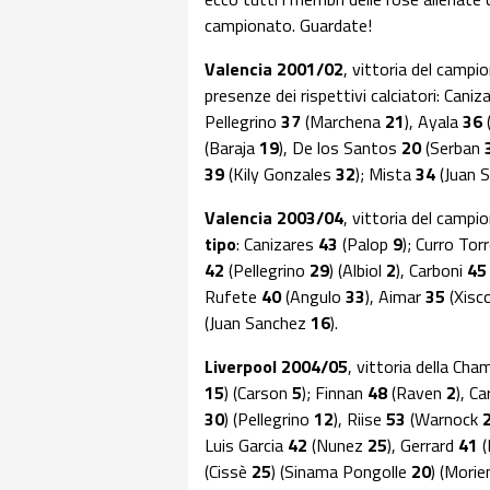
campionato. Guardate!
Valencia 2001/02
, vittoria del camp
presenze dei rispettivi calciatori: Cani
Pellegrino
37
(Marchena
21
), Ayala
36
(Baraja
19
), De los Santos
20
(Serban
39
(Kily Gonzales
32
); Mista
34
(Juan 
Valencia 2003/04
, vittoria del camp
tipo
: Canizares
43
(Palop
9
); Curro Tor
42
(Pellegrino
29
) (Albiol
2
), Carboni
4
Rufete
40
(Angulo
33
), Aimar
35
(Xisc
(Juan Sanchez
16
).
Liverpool 2004/05
, vittoria della Ch
15
) (Carson
5
); Finnan
48
(Raven
2
), C
30
) (Pellegrino
12
), Riise
53
(Warnock
Luis Garcia
42
(Nunez
25
), Gerrard
41
(
(Cissè
25
) (Sinama Pongolle
20
) (Mori