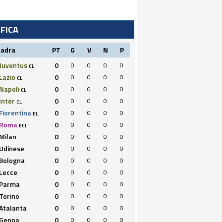
IFICA
uadra
PT
G
V
N
P
Juventus
0
0
0
0
0
CL
Lazio
0
0
0
0
0
CL
Napoli
0
0
0
0
0
CL
Inter
0
0
0
0
0
CL
Fiorentina
0
0
0
0
0
EL
Roma
0
0
0
0
0
ECL
Milan
0
0
0
0
0
Udinese
0
0
0
0
0
Bologna
0
0
0
0
0
Lecce
0
0
0
0
0
Parma
0
0
0
0
0
Torino
0
0
0
0
0
Atalanta
0
0
0
0
0
Genoa
0
0
0
0
0