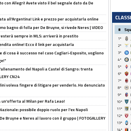
o con Allegri! Avete visto il bel segnale dato da De
CLASS
ta all'Argentina! Link e prezzo per acquistarla online
rimo bagno di folla per De Bruyne, si rivede Neres | VIDEO
#
Sq
sterà sempre in MLS: arriverà in prestito
1º
ndita online! Ecco il link per acquistarla
2º
 di cosa è successo nel caso Cagliari-Esposito, vogliono
3º
4º
ge!"
5º
'allenamento del Napoli a Castel di Sangro: trenta
6º
ALLERY CN24
7º
lini voleva fingere di litigare per venderlo. Ho denunciato
8º
9º
 un'offerta al Milan per Rafa Leao!
10º
11º
Nazionale: possibile doppio ruolo per l'ex Napoli
12º
 De Bruyne e Neres al lavoro con il gruppo | FOTOGALLERY
13º
14º