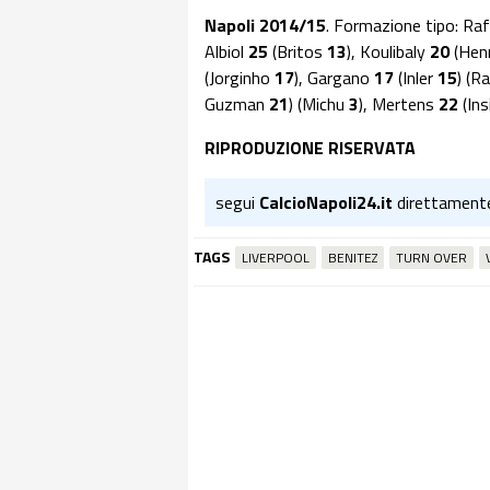
Napoli 2014/15
. Formazione tipo: Ra
Albiol
25
(Britos
13
), Koulibaly
20
(Hen
(Jorginho
17
), Gargano
17
(Inler
15
) (R
Guzman
21
) (Michu
3
), Mertens
22
(In
RIPRODUZIONE RISERVATA
segui
CalcioNapoli24.it
direttament
TAGS
LIVERPOOL
BENITEZ
TURN OVER