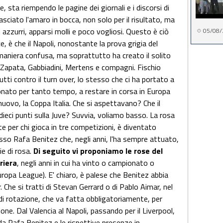
, sta riempendo le pagine dei giornali e i discorsi di
asciato l'amaro in bocca, non solo per il risultato, ma
 azzurri, apparsi molli e poco vogliosi. Questo è ciò
05/08/
ece, è che il Napoli, nonostante la prova grigia del
maniera confusa, ma soprattutto ha creato il solito
 Zapata, Gabbiadini, Mertens e compagni. Fischio
utti contro il turn over, lo stesso che ci ha portato a
nato per tanto tempo, a restare in corsa in Europa
nuovo, la Coppa Italia. Che si aspettavano? Che il
ieci punti sulla Juve? Suvvia, voliamo basso. La rosa
nte per chi gioca in tre competizioni, è diventato
sso Rafa Benitez che, negli anni, l'ha sempre attuato,
ie di rosa.
Di seguito vi proponiamo le rose del
riera
, negli anni in cui ha vinto o campionato o
opa League). E' chiaro, è palese che Benitez abbia
Che si tratti di Stevan Gerrard o di Pablo Aimar, nel
 di rotazione, che va fatta obbligatoriamente, per
agione. Dal Valencia al Napoli, passando per il Liverpool,
 da Rafa Benitez e le rispettive presenze in