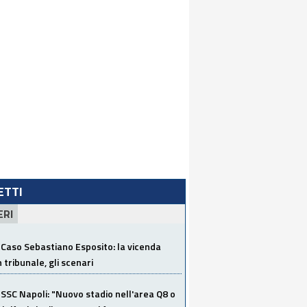
LETTI
ERI
Caso Sebastiano Esposito: la vicenda
n tribunale, gli scenari
SSC Napoli: "Nuovo stadio nell'area Q8 o