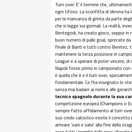
Turn over. E' il termine che, ultimamente
ogni tifoso. La sconfitta di Verona ha l
per la mancanza di grinta da parte degli
che si legge sui giornali. La realtà, inv
Bentegodi, ha creato gioco, seppur in 
buon numero di palle goal, sprecate da
finale di Banti e tutti contro Benitez, t
mantenere la terza posizione in campio
League e a sperare di poter vincere, di 
Napoli fosse primo in campionato con d
è quella che è e il turn over, specialme
fondamentale. Ce l'ha insegnato lo ste
senza mai badare ai nomi e alle gerarch
tecnico spagnolo durante la sua car
competizione europea (Champions o Eur
sempre fatto affidamento al turn over. 
suo credo calcistico esiste il concetto
arrivare 'sani e salvi' alla fine della st
ecco tutti i membri delle rose allenate