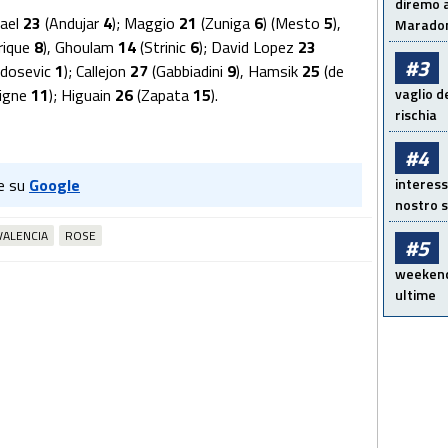
diremo a
fael
23
(Andujar
4
); Maggio
21
(Zuniga
6
) (Mesto
5
),
Maradon
rique
8
), Ghoulam
14
(Strinic
6
); David Lopez
23
#3
adosevic
1
); Callejon
27
(Gabbiadini
9
), Hamsik
25
(de
signe
11
); Higuain
26
(Zapata
15
).
vaglio d
rischia
#4
e su
Google
interess
nostro s
VALENCIA
ROSE
#5
weekend!
ultime