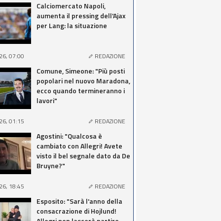
Calciomercato Napoli,
aumenta il pressing dell'Ajax
per Lang: la situazione
26, 07:00
REDAZIONE
Comune, Simeone: "Più posti
popolari nel nuovo Maradona,
ecco quando termineranno i
lavori"
26, 01:15
REDAZIONE
Agostini: "Qualcosa è
cambiato con Allegri! Avete
visto il bel segnale dato da De
Bruyne?"
26, 18:45
REDAZIONE
Esposito: "Sarà l'anno della
consacrazione di Hojlund!
Allegri non lascerà partire