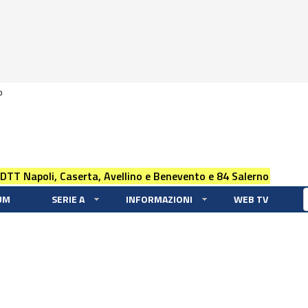
0
 DTT Napoli, Caserta, Avellino e Benevento e 84 Salerno
UM
SERIE A
INFORMAZIONI
WEB TV