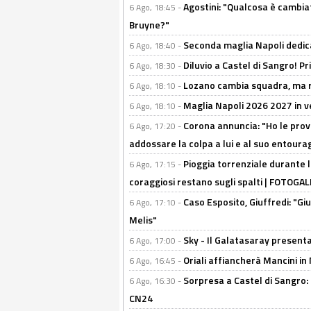
Agostini: "Qualcosa è cambiat
6 Ago, 18:45 -
Bruyne?"
Seconda maglia Napoli dedica
6 Ago, 18:40 -
Diluvio a Castel di Sangro! P
6 Ago, 18:30 -
Lozano cambia squadra, ma re
6 Ago, 18:10 -
Maglia Napoli 2026 2027 in ve
6 Ago, 18:10 -
Corona annuncia: "Ho le prove
6 Ago, 17:20 -
addossare la colpa a lui e al suo entoura
Pioggia torrenziale durante l
6 Ago, 17:15 -
coraggiosi restano sugli spalti | FOTOG
Caso Esposito, Giuffredi: "Giu
6 Ago, 17:10 -
Melis"
Sky - Il Galatasaray presenta
6 Ago, 17:00 -
Oriali affiancherà Mancini in 
6 Ago, 16:45 -
Sorpresa a Castel di Sangro:
6 Ago, 16:30 -
CN24