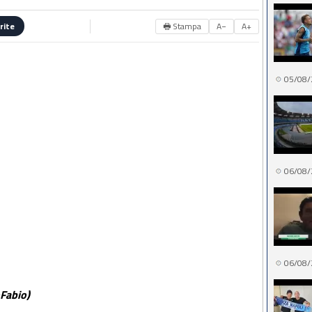
🖶 Stampa
A−
A+
rite
05/08/
06/08/
06/08/
Fabio)