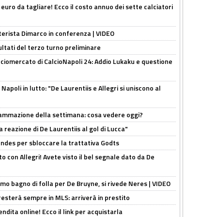
i euro da tagliare! Ecco il costo annuo dei sette calciatori
nterista Dimarco in conferenza | VIDEO
ultati del terzo turno preliminare
ciomercato di CalcioNapoli 24: Addio Lukaku e questione
apoli in lutto: "De Laurentiis e Allegri si uniscono al
rammazione della settimana: cosa vedere oggi?
la reazione di De Laurentiis al gol di Lucca"
ndes per sbloccare la trattativa Godts
o con Allegri! Avete visto il bel segnale dato da De
rimo bagno di folla per De Bruyne, si rivede Neres | VIDEO
sterà sempre in MLS: arriverà in prestito
ndita online! Ecco il link per acquistarla