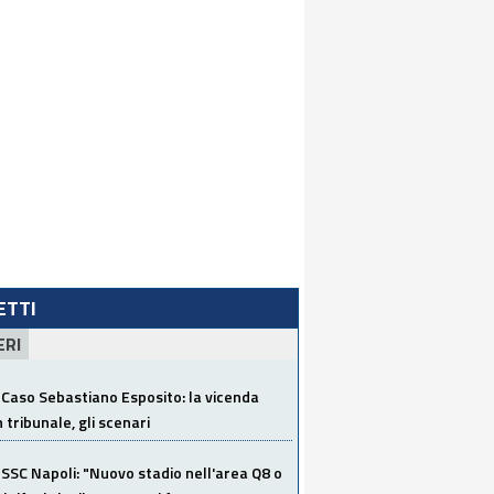
LETTI
ERI
Caso Sebastiano Esposito: la vicenda
n tribunale, gli scenari
SSC Napoli: "Nuovo stadio nell'area Q8 o