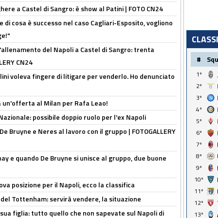
here a Castel di Sangro: è show al Patini | FOTO CN24
 di cosa è successo nel caso Cagliari-Esposito, vogliono
ge!"
CLASS
'allenamento del Napoli a Castel di Sangro: trenta
#
Sq
ALLERY CN24
1º
lini voleva fingere di litigare per venderlo. Ho denunciato
2º
3º
 un'offerta al Milan per Rafa Leao!
4º
Nazionale: possibile doppio ruolo per l'ex Napoli
5º
 De Bruyne e Neres al lavoro con il gruppo | FOTOGALLERY
6º
7º
8º
nay e quando De Bruyne si unisce al gruppo, due buone
9º
10º
a posizione per il Napoli, ecco la classifica
11º
 del Tottenham: servirà vendere, la situazione
12º
sua figlia: tutto quello che non sapevate sul Napoli di
13º