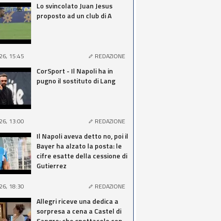
Lo svincolato Juan Jesus
proposto ad un club di A
26, 15:45
REDAZIONE
CorSport - Il Napoli ha in
pugno il sostituto di Lang
26, 13:00
REDAZIONE
Il Napoli aveva detto no, poi il
Bayer ha alzato la posta: le
cifre esatte della cessione di
Gutierrez
26, 18:30
REDAZIONE
Allegri riceve una dedica a
sorpresa a cena a Castel di
Sangro: che spettacolo con