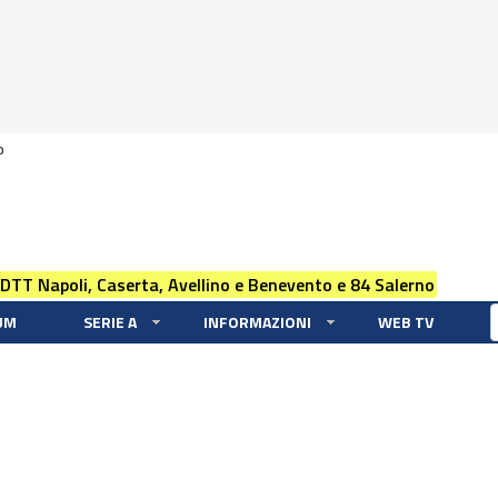
0
 DTT Napoli, Caserta, Avellino e Benevento e 84 Salerno
UM
SERIE A
INFORMAZIONI
WEB TV