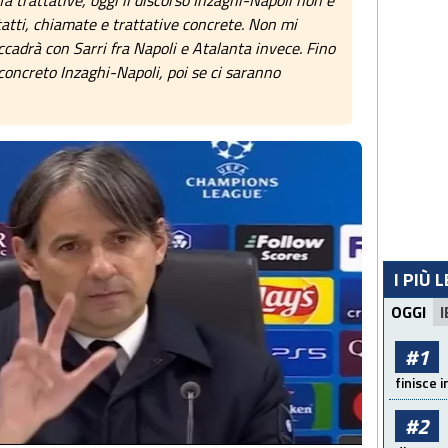
a trattative, oggi il discorso Inzaghi-Napoli non è
tatti, chiamate e trattative concrete. Non mi
ccadrà con Sarri fra Napoli e Atalanta invece. Fino
i concreto Inzaghi-Napoli, poi se ci saranno
I PIÙ 
OGGI
I
#1
finisce i
#2