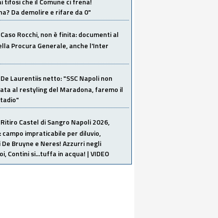
i tifosi che il Comune ci frena!
a? Da demolire e rifare da 0"
Caso Rocchi, non è finita: documenti al
ella Procura Generale, anche l'Inter
De Laurentiis netto: "SSC Napoli non
ata al restyling del Maradona, faremo il
tadio"
Ritiro Castel di Sangro Napoli 2026,
: campo impraticabile per diluvio,
i De Bruyne e Neres! Azzurri negli
i, Contini si...tuffa in acqua! | VIDEO