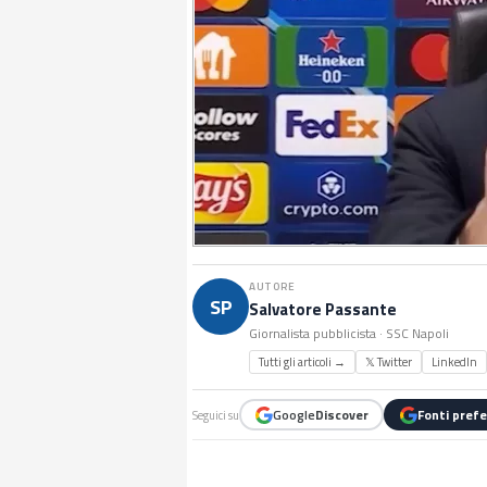
AUTORE
SP
Salvatore Passante
Giornalista pubblicista · SSC Napoli
Tutti gli articoli →
𝕏 Twitter
LinkedIn
Google
Discover
Fonti prefe
Seguici su