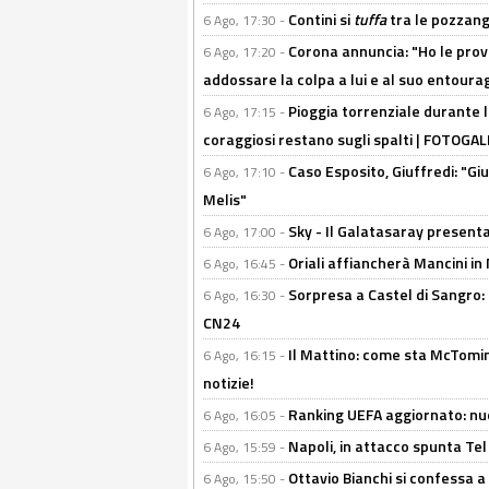
Contini si
tuffa
tra le pozzang
6 Ago, 17:30 -
Corona annuncia: "Ho le prove
6 Ago, 17:20 -
addossare la colpa a lui e al suo entoura
Pioggia torrenziale durante l
6 Ago, 17:15 -
coraggiosi restano sugli spalti | FOTOG
Caso Esposito, Giuffredi: "Giu
6 Ago, 17:10 -
Melis"
Sky - Il Galatasaray presenta
6 Ago, 17:00 -
Oriali affiancherà Mancini in 
6 Ago, 16:45 -
Sorpresa a Castel di Sangro:
6 Ago, 16:30 -
CN24
Il Mattino: come sta McTomi
6 Ago, 16:15 -
notizie!
Ranking UEFA aggiornato: nuov
6 Ago, 16:05 -
Napoli, in attacco spunta Tel
6 Ago, 15:59 -
Ottavio Bianchi si confessa a 
6 Ago, 15:50 -