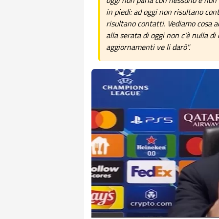
oggi non parla con nessuno e non f
in piedi: ad oggi non risultano con
risultano contatti. Vediamo cosa a
alla serata di oggi non c'è nulla d
aggiornamenti ve li darò".