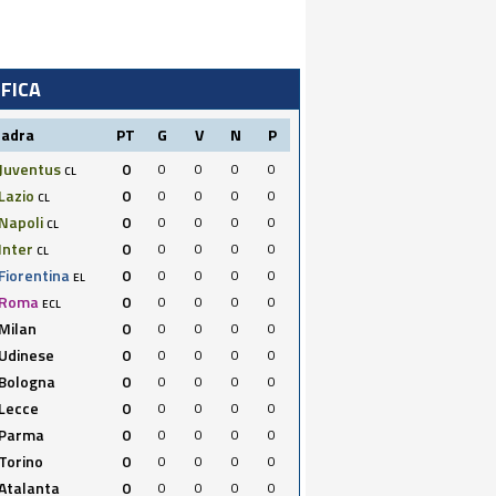
IFICA
uadra
PT
G
V
N
P
Juventus
0
0
0
0
0
CL
Lazio
0
0
0
0
0
CL
Napoli
0
0
0
0
0
CL
Inter
0
0
0
0
0
CL
Fiorentina
0
0
0
0
0
EL
Roma
0
0
0
0
0
ECL
Milan
0
0
0
0
0
Udinese
0
0
0
0
0
Bologna
0
0
0
0
0
Lecce
0
0
0
0
0
Parma
0
0
0
0
0
Torino
0
0
0
0
0
Atalanta
0
0
0
0
0