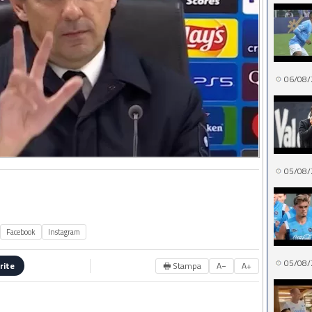
06/08/
05/08/
Facebook
Instagram
05/08/
🖶 Stampa
A−
A+
rite