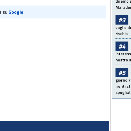
diremo a
Maradon
e su
Google
#3
vaglio d
rischia
#4
interess
nostro s
#5
giorno 7
rientrat
spogliato