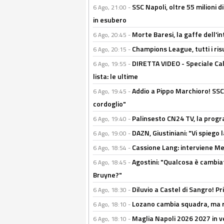
SSC Napoli, oltre 55 milioni d
6 Ago, 21:00 -
in esubero
Morte Baresi, la gaffe dell'i
6 Ago, 20:45 -
Champions League, tutti i ris
6 Ago, 20:15 -
DIRETTA VIDEO - Speciale Cal
6 Ago, 19:55 -
lista: le ultime
Addio a Pippo Marchioro! SSC N
6 Ago, 19:45 -
cordoglio"
Palinsesto CN24 TV, la prog
6 Ago, 19:40 -
DAZN, Giustiniani: "Vi spiego 
6 Ago, 19:00 -
Cassione Lang: interviene Me
6 Ago, 18:54 -
Agostini: "Qualcosa è cambiat
6 Ago, 18:45 -
Bruyne?"
Diluvio a Castel di Sangro! P
6 Ago, 18:30 -
Lozano cambia squadra, ma re
6 Ago, 18:10 -
Maglia Napoli 2026 2027 in ve
6 Ago, 18:10 -