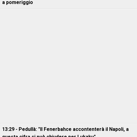
a pomeriggio
13:29 - Pedullà: "Il Fenerbahce accontenterà il Napoli, a
questa cifra si può chiudere per Lukaku"