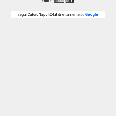
Fonte :
sscnapoli.it
segui
CalcioNapoli24.it
direttamente su
Google