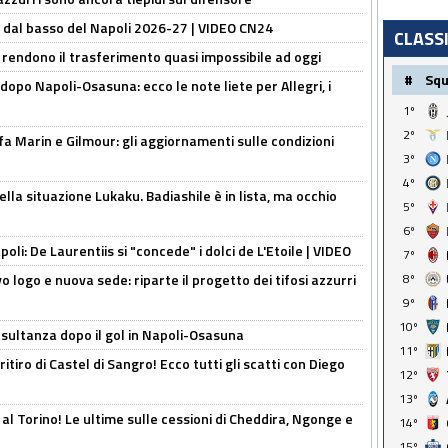
a dal basso del Napoli 2026-27 | VIDEO CN24
CLASS
 rendono il trasferimento quasi impossibile ad oggi
#
Sq
dopo Napoli-Osasuna: ecco le note liete per Allegri, i
1º
2º
Marin e Gilmour: gli aggiornamenti sulle condizioni
3º
4º
lla situazione Lukaku. Badiashile è in lista, ma occhio
5º
6º
apoli: De Laurentiis si "concede" i dolci de L'Etoile | VIDEO
7º
 logo e nuova sede: riparte il progetto dei tifosi azzurri
8º
9º
10º
esultanza dopo il gol in Napoli-Osasuna
11º
ritiro di Castel di Sangro! Ecco tutti gli scatti con Diego
12º
13º
 al Torino! Le ultime sulle cessioni di Cheddira, Ngonge e
14º
15º