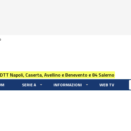
0
 DTT Napoli, Caserta, Avellino e Benevento e 84 Salerno
UM
SERIE A
INFORMAZIONI
WEB TV