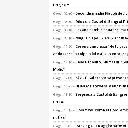
Bruyne?"
Seconda maglia Napoli dedica
6 Ago, 18:40 -
Diluvio a Castel di Sangro! P
6 Ago, 18:30 -
Lozano cambia squadra, ma re
6 Ago, 18:10 -
Maglia Napoli 2026 2027 in ve
6 Ago, 18:10 -
Corona annuncia: "Ho le prove
6 Ago, 17:20 -
addossare la colpa a lui e al suo entoura
Caso Esposito, Giuffredi: "Giu
6 Ago, 17:10 -
Melis"
Sky - Il Galatasaray presenta
6 Ago, 17:00 -
Oriali affiancherà Mancini in 
6 Ago, 16:45 -
Sorpresa a Castel di Sangro:
6 Ago, 16:30 -
CN24
Il Mattino: come sta McTomi
6 Ago, 16:15 -
notizie!
Ranking UEFA aggiornato: nuov
6 Ago, 16:05 -