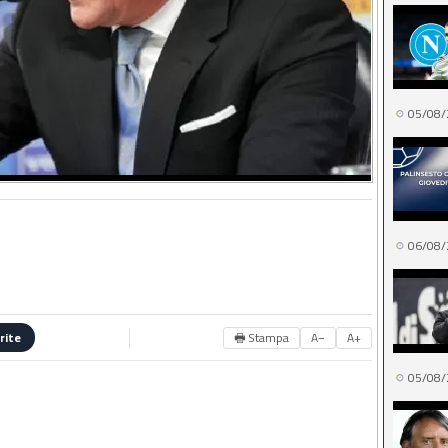
05/08/
06/08/
🖶 Stampa
A−
A+
rite
05/08/