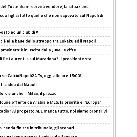
 del Tottenham: servirà vendere, la situazione
sua figlia: tutto quello che non sapevate sul Napoli di
osto ad un club di A
 c'è alla base dello strappo tra Lukaku ed il Napoli
meiners: è in uscita dalla Juve, le cifre
i De Laurentiis sul Maradona? Il presidente sta
o su CalcioNapoli24 Tv, oggi alle ore 15:00!
ltra idea dal Napoli
: c'è anche il Milan, il prezzo
alcune offerte da Arabia e MLS: la priorità è l'Europa"
adio? Al progetto ADL manca tutto, noi siamo pronti! Vi
icenda finisce in tribunale, gli scenari
 azzurri sono ancora tiepidi sul difensore