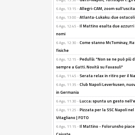
Allegri-CAM, zoom sull'uscit
6 Ago, 13:15 -
Atlanta-Lukaku: due ostacoli
6 Ago, 13:00 -
Il Mattino esalta due azzurri 
6 Ago, 12:45 -
nomi
Come stanno McTominay, Rafa 
6 Ago, 12:30 -
fisiche
Pedullà: "Non se ne può più de
6 Ago, 12:15 -
sempre a Gatti. Novità su Favasuli"
Serata relax in ritiro per il N
6 Ago, 11:45 -
Club Napoli Leverkusen, nuovo
6 Ago, 11:35 -
in Germania
Lucca: spunta un gesto nell'
6 Ago, 11:30 -
Pizzata per la SSC Napoli nel 
6 Ago, 11:25 -
Vitagliano | FOTO
Il Mattino - Folorunsho piace
6 Ago, 11:15 -
Cajuste