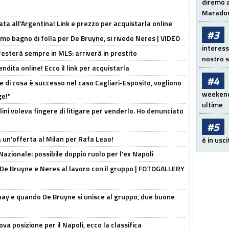
diremo a
Maradon
ta all'Argentina! Link e prezzo per acquistarla online
#3
rimo bagno di folla per De Bruyne, si rivede Neres | VIDEO
interess
sterà sempre in MLS: arriverà in prestito
nostro s
ndita online! Ecco il link per acquistarla
#4
 di cosa è successo nel caso Cagliari-Esposito, vogliono
weekend!
ge!"
ultime
lini voleva fingere di litigare per venderlo. Ho denunciato
#5
 un'offerta al Milan per Rafa Leao!
è in usci
Nazionale: possibile doppio ruolo per l'ex Napoli
 De Bruyne e Neres al lavoro con il gruppo | FOTOGALLERY
nay e quando De Bruyne si unisce al gruppo, due buone
a posizione per il Napoli, ecco la classifica