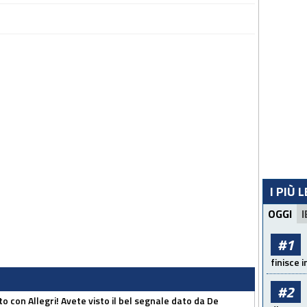
I PIÙ 
OGGI
I
#1
finisce i
#2
o con Allegri! Avete visto il bel segnale dato da De