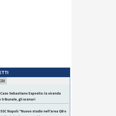
LETTI
ERI
Caso Sebastiano Esposito: la vicenda
n tribunale, gli scenari
SSC Napoli: "Nuovo stadio nell'area Q8 o