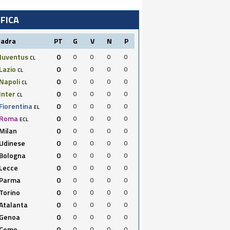
IFICA
uadra
PT
G
V
N
P
Juventus
0
0
0
0
0
CL
Lazio
0
0
0
0
0
CL
Napoli
0
0
0
0
0
CL
Inter
0
0
0
0
0
CL
Fiorentina
0
0
0
0
0
EL
Roma
0
0
0
0
0
ECL
Milan
0
0
0
0
0
Udinese
0
0
0
0
0
Bologna
0
0
0
0
0
Lecce
0
0
0
0
0
Parma
0
0
0
0
0
Torino
0
0
0
0
0
Atalanta
0
0
0
0
0
Genoa
0
0
0
0
0
Como
0
0
0
0
0