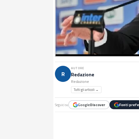
AUTORE
R
Redazione
Redazione
Tutti gli articoli →
Google
Discover
Fonti prefe
Seguici su