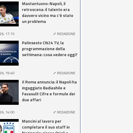
Mastantuono-Napoli, il
retroscena: il talento era
davvero vicino ma c’è stato
un problema
26, 17:15
REDAZIONE
Palinsesto CN24 TV, la
programmazione della
settimana: cosa vedere oggi?
26, 19:40
REDAZIONE
Il Roma annuncia: il Napoli ha
ingaggiato Badiashile e
Favasuli! Cifre e formule dei
due affari
26, 14:00
REDAZIONE
Mancini al lavoro per
completare il suo staff in
Nazionale: riecco Oriali e