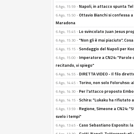
Napoli, in attacco spunta Tel
6 Ago, 15:59 -
Ottavio Bianchi si confessa a 
6 Ago, 15:50 -
Maradona
Lo svincolato Juan Jesus prop
6 Ago, 15:45 -
"Non gli è mai piaciuto". Cosa
6 Ago, 15:30 -
Sondaggio del Napoli per Koop
6 Ago, 15:15 -
Imperatore a CN24: "Parole d
6 Ago, 15:00 -
recitando, vi spiego"
DIRETTA VIDEO - Il filo dirett
6 Ago, 14:55 -
Torino, non solo Foloruhso: a
6 Ago, 14:45 -
Per l'attacco proposto Embolo
6 Ago, 14:30 -
Schira: "Lukaku ha rifiutato 
6 Ago, 14:15 -
Regione, Simeone a CN24: "St
6 Ago, 13:59 -
svelo i tempi"
Caso Sebastiano Esposito: la v
6 Ago, 13:45 -
Gatti-Napoli, Tuttosport: gli
6 Ago, 13:30 -