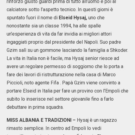
rinforzo giusto guardi prima di tutto all’uomo e poi al
calciatore sotto l’aspetto tecnico. In questi giorni è
spuntato fuori il nome di
Elseid Hysaj,
uno che
nonostante sia un classe 1994, ha alle spalle
un’esperienza di vita da far invidia ai migliori attori
ingaggiati proprio dal presidente del Napoli. Suo padre
Gzim salì su un gommone lasciando la famiglia a Shkoder.
La vita in Italia non è facile, ma Hysaj senior riesce ad
avere un regolare permesso di soggiorno che lo porta a
fare dei lavori di ristrutturazione nella casa di Marco
Piccioli, noto agente Fifa . Papà Gzim viene convinto a
portare Elseid in Italia per fare un provino con l’Empoli che
subito lo inserisce nel settore giovanile fino a farlo
debuttare in prima squadra.
MISS ALBANIA E TRADIZIONI –
Hysaj è un ragazzo
rimasto semplice. In centro ad Empoli lo vedi