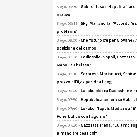
Gabriel Jesus-Napoli, affare c
8 Ago, 09:30 -
motivo
Sky, Marianella: "Accordo Ars
8 Ago, 09:15 -
problema"
Che futuro c'è per Giovane? Al
8 Ago, 09:00 -
posizione del campo
Badiashile-Napoli, Gazzetta: 
8 Ago, 08:20 -
Napoli e Chelsea"
Sorpresa Marianucci, Schira: "
8 Ago, 08:10 -
prezzo all'Ajax per Noa Lang
Lukaku blocca Badiashile e no
8 Ago, 08:00 -
Repubblica annuncia: Gabriel 
8 Ago, 07:50 -
Lukaku-Napoli, Mediaset: "E' f
8 Ago, 07:40 -
Fenerbahce con l'agente"
Gazzetta frena: "L'ultimo sog
8 Ago, 07:30 -
almeno tre cessioni"