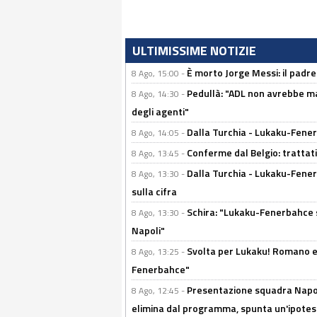
ULTIMISSIME NOTIZIE
È morto Jorge Messi: il padre
8 Ago, 15:00 -
Pedullà: "ADL non avrebbe ma
8 Ago, 14:30 -
degli agenti"
Dalla Turchia - Lukaku-Fenerb
8 Ago, 14:05 -
Conferme dal Belgio: trattativ
8 Ago, 13:45 -
Dalla Turchia - Lukaku-Fener
8 Ago, 13:30 -
sulla cifra
Schira: "Lukaku-Fenerbahce si
8 Ago, 13:30 -
Napoli"
Svolta per Lukaku! Romano e 
8 Ago, 13:25 -
Fenerbahce"
Presentazione squadra Napoli
8 Ago, 12:45 -
elimina dal programma, spunta un'ipotes