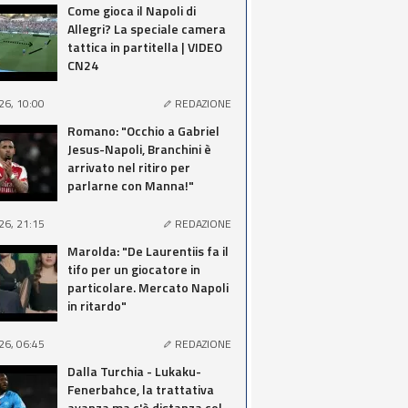
Come gioca il Napoli di
Allegri? La speciale camera
tattica in partitella | VIDEO
CN24
26, 10:00
REDAZIONE
Romano: "Occhio a Gabriel
Jesus-Napoli, Branchini è
arrivato nel ritiro per
parlarne con Manna!"
26, 21:15
REDAZIONE
Marolda: "De Laurentiis fa il
tifo per un giocatore in
particolare. Mercato Napoli
in ritardo"
26, 06:45
REDAZIONE
Dalla Turchia - Lukaku-
Fenerbahce, la trattativa
avanza ma c'è distanza col