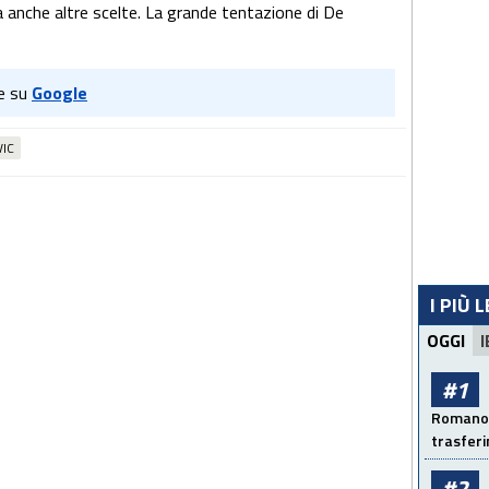
ta anche altre scelte. La grande tentazione di De
e su
Google
VIC
I PIÙ 
OGGI
I
#1
Romano: 
trasfer
#2