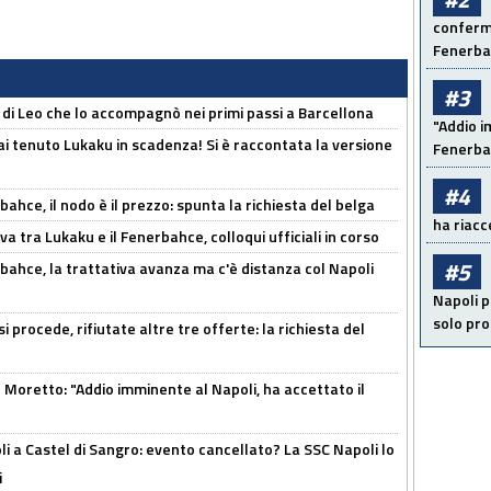
conferma
Fenerb
#3
 di Leo che lo accompagnò nei primi passi a Barcellona
"Addio i
i tenuto Lukaku in scadenza! Si è raccontata la versione
Fenerba
#4
ahce, il nodo è il prezzo: spunta la richiesta del belga
ha riacce
a tra Lukaku e il Fenerbahce, colloqui ufficiali in corso
#5
bahce, la trattativa avanza ma c'è distanza col Napoli
Napoli p
solo pr
 procede, rifiutate altre tre offerte: la richiesta del
Moretto: "Addio imminente al Napoli, ha accettato il
 a Castel di Sangro: evento cancellato? La SSC Napoli lo
i