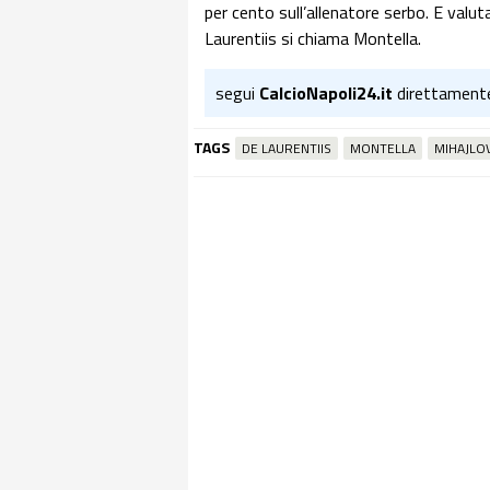
per cento sull’allenatore serbo. E valu
Laurentiis si chiama Montella.
segui
CalcioNapoli24.it
direttament
TAGS
DE LAURENTIIS
MONTELLA
MIHAJLO