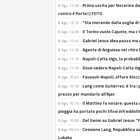
Prima uscita per Nocerino da
8 Ago, 12:30 -
contro il Portici | FOTO
"Sta morendo dalla voglia di 
8 Ago, 12:15 -
Il Torino vuole Cajuste, ma c
8 Ago, 12:00 -
Gabriel Jesus idea pazza ma c
8 Ago, 11:45 -
Agente di Anguissa nel ritiro 
8 Ago, 11:30 -
Napoli-Celta Vigo, la probabi
8 Ago, 11:15 -
Dove vedere Napoli-Celta Vig
8 Ago, 11:10 -
Favasuli-Napoli, affare bloc
8 Ago, 10:45 -
Lang come Gutierrez: è tra i p
8 Ago, 10:30 -
prezzo per mandarlo all'Ajax
Il Mattino fa notare: questa v
8 Ago, 10:15 -
pioggia ha portato pochi tifosi infreddolit
Del Genio su Gabriel Jesus: "F
8 Ago, 10:00 -
Cessione Lang, Repubblica avv
8 Ago, 09:45 -
Lukaku