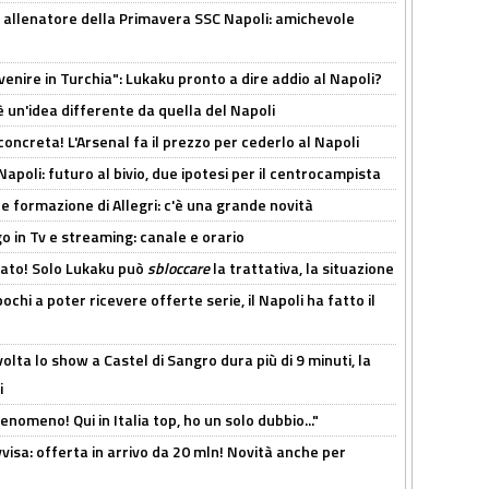
 allenatore della Primavera SSC Napoli: amichevole
venire in Turchia": Lukaku pronto a dire addio al Napoli?
'è un'idea differente da quella del Napoli
oncreta! L'Arsenal fa il prezzo per cederlo al Napoli
Napoli: futuro al bivio, due ipotesi per il centrocampista
le formazione di Allegri: c'è una grande novità
o in Tv e streaming: canale e orario
cato! Solo Lukaku può
sbloccare
la trattativa, la situazione
ochi a poter ricevere offerte serie, il Napoli ha fatto il
olta lo show a Castel di Sangro dura più di 9 minuti, la
i
enomeno! Qui in Italia top, ho un solo dubbio..."
isa: offerta in arrivo da 20 mln! Novità anche per