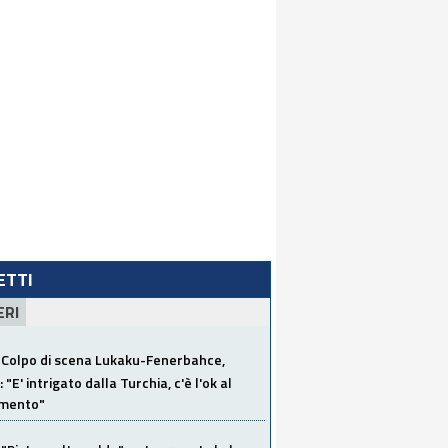
LETTI
ERI
Colpo di scena Lukaku-Fenerbahce,
"E' intrigato dalla Turchia, c'è l'ok al
imento"