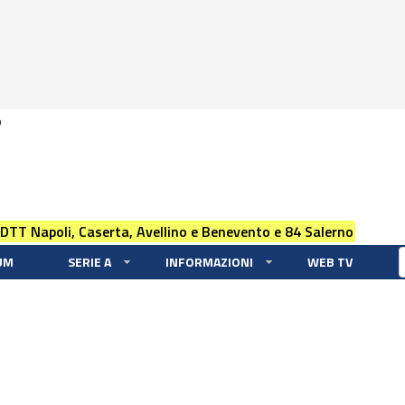
0
 DTT Napoli, Caserta, Avellino e Benevento e 84 Salerno
UM
SERIE A
INFORMAZIONI
WEB TV