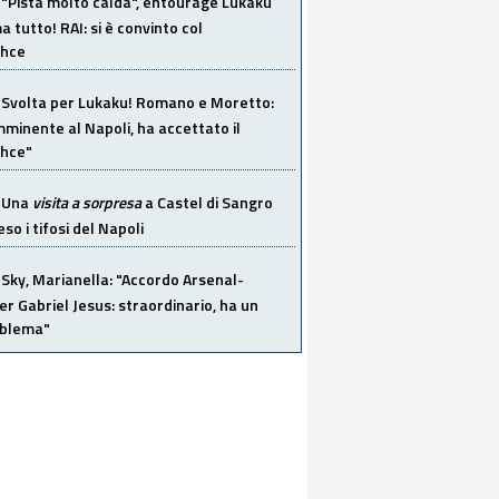
"Pista molto calda", entourage Lukaku
 tutto! RAI: si è convinto col
ahce
Svolta per Lukaku! Romano e Moretto:
mminente al Napoli, ha accettato il
hce"
Una
visita a sorpresa
a Castel di Sangro
so i tifosi del Napoli
Sky, Marianella: "Accordo Arsenal-
er Gabriel Jesus: straordinario, ha un
oblema"