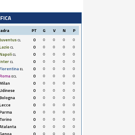
IFICA
uadra
PT
G
V
N
P
Juventus
0
0
0
0
0
CL
Lazio
0
0
0
0
0
CL
Napoli
0
0
0
0
0
CL
Inter
0
0
0
0
0
CL
Fiorentina
0
0
0
0
0
EL
Roma
0
0
0
0
0
ECL
Milan
0
0
0
0
0
Udinese
0
0
0
0
0
Bologna
0
0
0
0
0
Lecce
0
0
0
0
0
Parma
0
0
0
0
0
Torino
0
0
0
0
0
Atalanta
0
0
0
0
0
Genoa
0
0
0
0
0