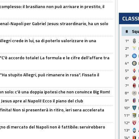
omplesso: il brasiliano non può arrivare in prestito, il
CLASS
enal-Napoli per Gabriel Jesus: straordinario, ha un solo
#
Sq
legri crede in lui, sa di poterlo valorizzare in una
1º
2º
3º
"C'è accordo totale! La formula e le cifre dell'affare tra
4º
5º
Ha stupito Allegri, può rimanere in rosa". Fissato il
6º
7º
n solo: c'è una doppia ipotesi che non convince Big Rom!
8º
Jesus apre al Napoli! Ecco il piano del club
9º
10º
inita! Non si presenterà in ritiro, ieri sera accelerata
11º
12º
no di mercato del Napoli non è fattibile: servirebbero
13º
14º