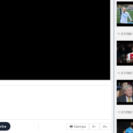
07/08/
07/08/
07/08/
🖶 Stampa
A−
A+
rite