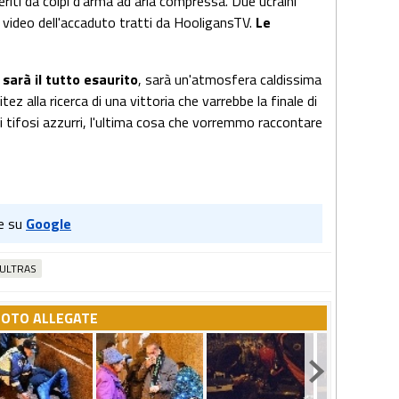
riti da colpi d'arma ad aria compressa. Due ucraini
 video dell'accaduto tratti da HooligansTV.
L
e
 sarà il tutto esaurito
, sarà un'atmosfera caldissima
tez alla ricerca di una vittoria che varrebbe la finale di
tifosi azzurri, l'ultima cosa che vorremmo raccontare
e su
Google
ULTRAS
FOTO ALLEGATE