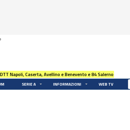
0
 DTT Napoli, Caserta, Avellino e Benevento e 84 Salerno
UM
SERIE A
INFORMAZIONI
WEB TV