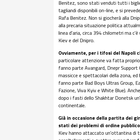
Benitez, sono stati venduti tutti i bigl
tagliandi disponibili on-line, e si prev
Rafa Benitez. Non si giocherà alla Dnip
alla precaria situazione politica attual
linea d'aria, circa 394 chilometri ma c'
Kiev e del Dnipro.
Ovviamente, per i tifosi del Napoli 
particolare attenzione va fatta proprio 
fanno parte Avangard, Dnepr Support G
massicce e spettacolari della zona, ed
fanno parte Bad Boys Ultras Group, Eas
Fazione, Viva Kyiv e White Blue). Anche
dopo i fasti dello Shakhtar Donetsk un'
continentale.
Già in occasione della partita dei gi
stati dei problemi di ordine pubblico
Kiev hanno attaccato un'ottantina di tif