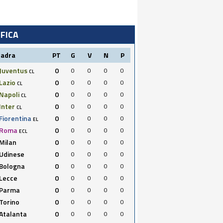
IFICA
uadra
PT
G
V
N
P
Juventus
0
0
0
0
0
CL
Lazio
0
0
0
0
0
CL
Napoli
0
0
0
0
0
CL
Inter
0
0
0
0
0
CL
Fiorentina
0
0
0
0
0
EL
Roma
0
0
0
0
0
ECL
Milan
0
0
0
0
0
Udinese
0
0
0
0
0
Bologna
0
0
0
0
0
Lecce
0
0
0
0
0
Parma
0
0
0
0
0
Torino
0
0
0
0
0
Atalanta
0
0
0
0
0