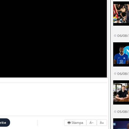
06/08/
06/08/
05/08/
🖶 Stampa
A−
A+
rite