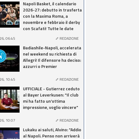
Napoli Basket, il calendario
2026-27: debutto in trasferta
con la Maxima Roma, a
novembre e febbraio il derby
con Scafati! Tutte le date
26, 06:45
REDAZIONE
Badiashile-Napoli, accelerata
nel weekend su richiesta di
Allegri! Il difensore ha deciso:
azzurri o Premier
26, 10:45
REDAZIONE
UFFICIALE - Gutierrez ceduto
al Bayer Leverkusen: "Il club
mi ha fatto un'ottima
impressione, voglio vincere"
26, 10:07
REDAZIONE
Lukaku ai saluti, Alvino: "Addio
al Napoli. Penso non arriverà