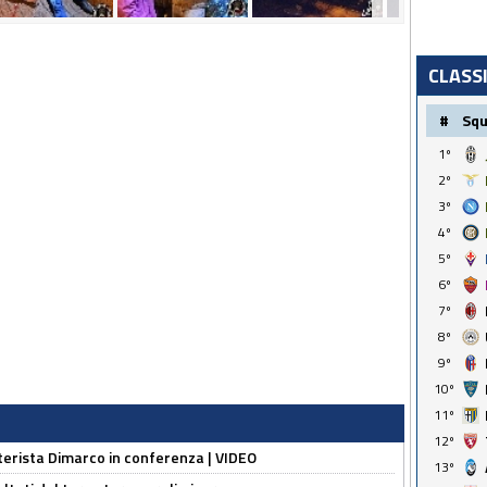
CLASS
#
Sq
1º
2º
3º
4º
5º
6º
7º
8º
9º
10º
11º
12º
nterista Dimarco in conferenza | VIDEO
13º