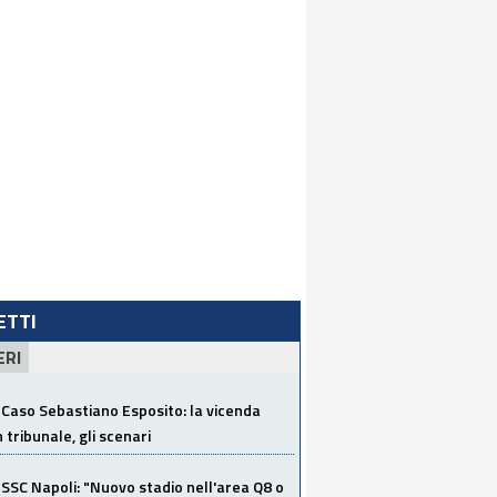
LETTI
ERI
Caso Sebastiano Esposito: la vicenda
n tribunale, gli scenari
SSC Napoli: "Nuovo stadio nell'area Q8 o