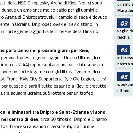
ietti della NSC Olimpiyskiy Arena di Kiev. Non ci sono
diremo a
ede dunque un ambiente molto caldo per gli uomini di
Maradon
ro Arena di Dnipropetrovsk, il cambio di sede è dovuto
#3
mente in Ucraina. Dnipropetrovsk e Kiev distano, in
è un forte gemellaggio tra le tifoserie della Dinamo
vaglio d
rischia
#4
che partiranno nei prossimi giorni per Kiev
,
per via di questo gemellaggio: i Dnipro Ultras (di cui
interess
nostro s
roup e UZ 44) rappresentano una delle tifoserie più
 hanno un forte legame con gli Ultras Dynamo (di cui
#5
t Front, Kyiv City Supporters, Kyiv Old Legion, Ultrà
weekend!
 per questo ci sarà il tutto esaurito a Kiev, oltretutto
ultime
altra squadra ucraina può lottare per un trofeo
roni eliminatori tra Dnipro e Saint-Etienne vi sono
 nel centro di Kiev
: circa 60 tifosi di Dnipro e Dinamo
osi francesi causando diversi feriti, tra cui due