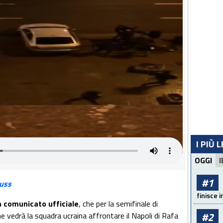
I PIÙ 
OGGI
I
#1
uss
finisce i
n comunicato ufficiale
, che per la semifinale di
#2
 vedrà la squadra ucraina affrontare il Napoli di Rafa