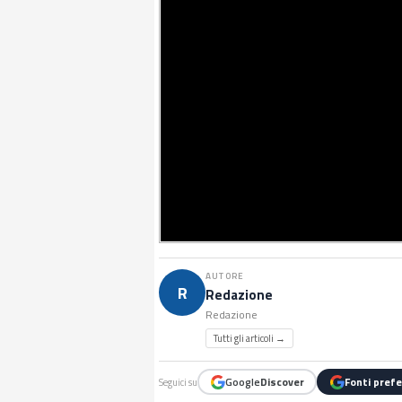
AUTORE
R
Redazione
Redazione
Tutti gli articoli →
Google
Discover
Fonti prefe
Seguici su