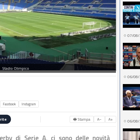
07/08/
Stadio Olimpico
06/08/
Facebook
Instagram
🖶 Stampa
A−
A+
rite
06/08/
erby di Serie A, ci sono delle novità