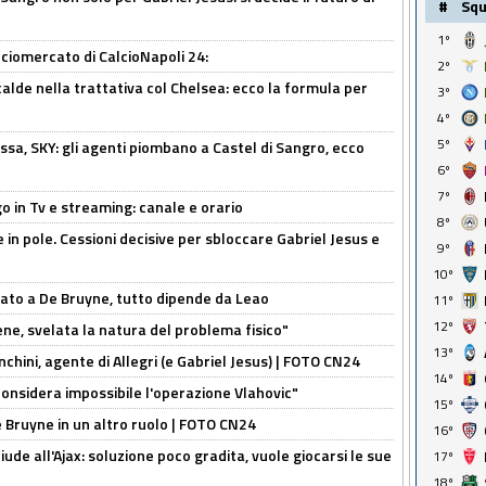
#
Sq
1º
ciomercato di CalcioNapoli 24:
2º
calde nella trattativa col Chelsea: ecco la formula per
3º
4º
5º
ssa, SKY: gli agenti piombano a Castel di Sangro, ecco
6º
7º
o in Tv e streaming: canale e orario
8º
e in pole. Cessioni decisive per sbloccare Gabriel Jesus e
9º
10º
sato a De Bruyne, tutto dipende da Leao
11º
12º
e, svelata la natura del problema fisico"
13º
chini, agente di Allegri (e Gabriel Jesus) | FOTO CN24
14º
considera impossibile l'operazione Vlahovic"
15º
De Bruyne in un altro ruolo | FOTO CN24
16º
de all'Ajax: soluzione poco gradita, vuole giocarsi le sue
17º
18º