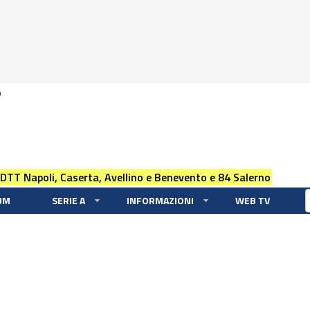
0
 DTT Napoli, Caserta, Avellino e Benevento e 84 Salerno
UM
SERIE A
INFORMAZIONI
WEB TV