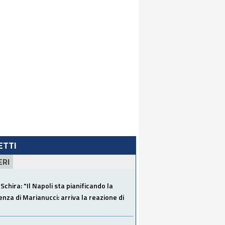
LETTI
ERI
Schira: "Il Napoli sta pianificando la
za di Marianucci: arriva la reazione di