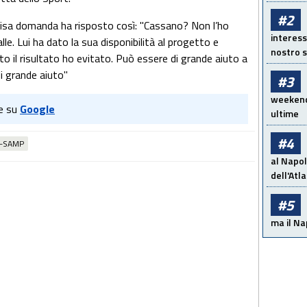
#2
cisa domanda ha risposto così: "Cassano? Non l’ho
interess
lle. Lui ha dato la sua disponibilità al progetto e
nostro s
to il risultato ho evitato. Può essere di grande aiuto a
i grande aiuto"
#3
weekend!
e su
Google
ultime
#4
-SAMP
al Napol
dell'Atl
#5
ma il Na