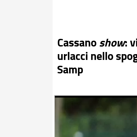
Cassano
show
: 
urlacci nello spo
Samp