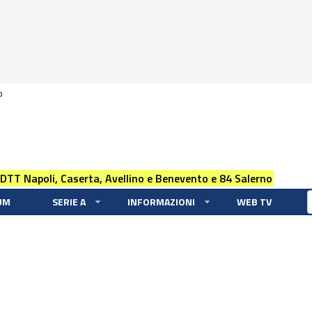
0
 DTT Napoli, Caserta, Avellino e Benevento e 84 Salerno
UM
SERIE A
INFORMAZIONI
WEB TV