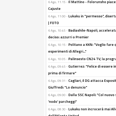
Il Mattino - Folorunsho piace
6 Ago, 11:15 -
Cajuste
Lukaku in "permesso", diserta
6 Ago, 11:00 -
| FOTO
Badiashile-Napoli, accelerata
6 Ago, 10:45 -
deciso: azzurri o Premier
Politano a KKN: "Voglio fare qu
6 Ago, 10:15 -
esperimenti di Allegri..."
Palinsesto CN24 TV, la prog
6 Ago, 10:05 -
Gutierrez: "Felice di essere 
6 Ago, 09:45 -
prima di firmare"
Cagliari, il DG attacca Espos
6 Ago, 09:31 -
Giuffredi: "Lo denuncio"
Dalla SSC Napoli: "Col nuovo
6 Ago, 09:00 -
'nodo' parcheggi"
Lukaku non incrocerà mai Alleg
6 Ago, 08:30 -
dell'Atlanta United