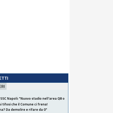
LETTI
ERI
SSC Napoli: "Nuovo stadio nell'area Q8 o
i tifosi che il Comune ci frena!
a? Da demolire e rifare da 0"