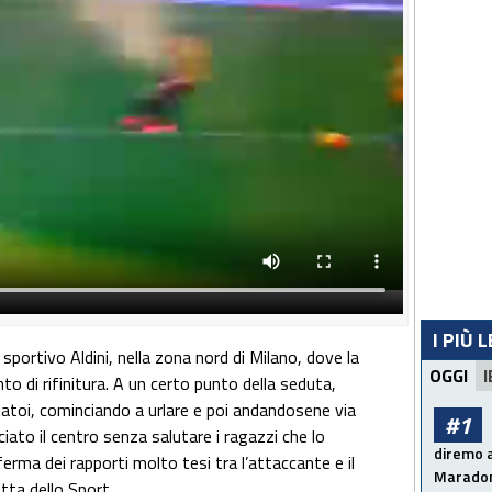
I PIÙ 
sportivo Aldini, nella zona nord di Milano, dove la
OGGI
I
 di rifinitura. A un certo punto della seduta,
atoi, cominciando a urlare e poi andandosene via
#1
iato il centro senza salutare i ragazzi che lo
diremo a
rma dei rapporti molto tesi tra l’attaccante e il
Maradon
tta dello Sport.