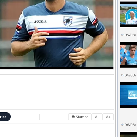
05/08/
04/08/
🖶 Stampa
A−
A+
rite
06/08/