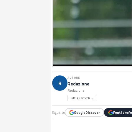
AUTORE
R
Redazione
Redazione
Tutti gli articoli →
Google
Discover
Fonti prefe
Seguici su