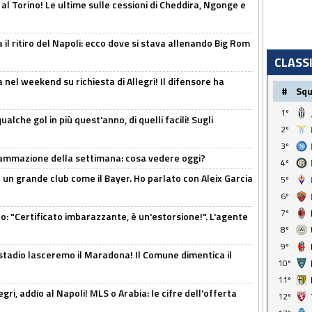
 al Torino! Le ultime sulle cessioni di Cheddira, Ngonge e
 il ritiro del Napoli: ecco dove si stava allenando Big Rom
CLASS
 nel weekend su richiesta di Allegri! Il difensore ha
#
Sq
1º
alche gol in più quest'anno, di quelli facili! Sugli
2º
3º
rammazione della settimana: cosa vedere oggi?
4º
in un grande club come il Bayer. Ho parlato con Aleix Garcia
5º
6º
7º
ito: "Certificato imbarazzante, è un'estorsione!". L'agente
8º
9º
 stadio lasceremo il Maradona! Il Comune dimentica il
10º
11º
ri, addio al Napoli! MLS o Arabia: le cifre dell'offerta
12º