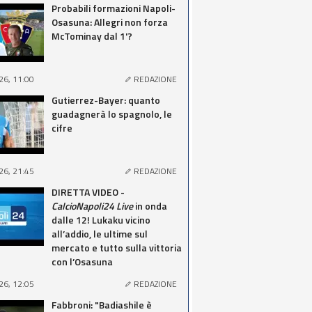
Probabili formazioni Napoli-
Osasuna: Allegri non forza
McTominay dal 1'?
26, 11:00
REDAZIONE
Gutierrez-Bayer: quanto
guadagnerà lo spagnolo, le
cifre
26, 21:45
REDAZIONE
DIRETTA VIDEO -
CalcioNapoli24 Live
in onda
dalle 12! Lukaku vicino
all’addio, le ultime sul
mercato e tutto sulla vittoria
con l’Osasuna
26, 12:05
REDAZIONE
Fabbroni: "Badiashile è