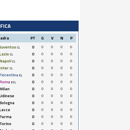
IFICA
uadra
PT
G
V
N
P
Juventus
0
0
0
0
0
CL
Lazio
0
0
0
0
0
CL
Napoli
0
0
0
0
0
CL
Inter
0
0
0
0
0
CL
Fiorentina
0
0
0
0
0
EL
Roma
0
0
0
0
0
ECL
Milan
0
0
0
0
0
Udinese
0
0
0
0
0
Bologna
0
0
0
0
0
Lecce
0
0
0
0
0
Parma
0
0
0
0
0
Torino
0
0
0
0
0