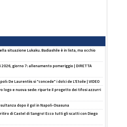
lla situazione Lukaku. Badiashile è in lista, ma occhio
li 2026, giorno 7: allenamento pomeriggio | DIRETTA
apoli: De Laurentiis si "concede" i dolci de L'Etoile | VIDEO
 logo e nuova sede: riparte il progetto dei tifosi azzurri
esultanza dopo il gol in Napoli-Osasuna
ritiro di Castel di Sangro! Ecco tutti gli scatti con Diego