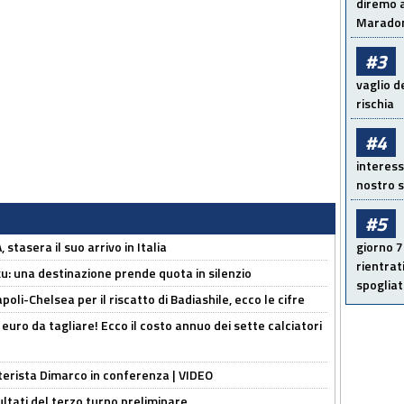
diremo a
Maradon
#3
vaglio d
rischia
#4
interess
nostro s
#5
stasera il suo arrivo in Italia
giorno 7
rientrat
ku: una destinazione prende quota in silenzio
spogliato
oli-Chelsea per il riscatto di Badiashile, ecco le cifre
i euro da tagliare! Ecco il costo annuo dei sette calciatori
nterista Dimarco in conferenza | VIDEO
ultati del terzo turno preliminare