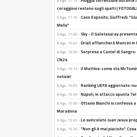
Pioggia torrenziale durante l
6 Ago, 17:15 -
coraggiosi restano sugli spalti | FOTOG
Caso Esposito, Giuffredi: "Giu
6 Ago, 17:10 -
Melis"
Sky - Il Galatasaray presenta
6 Ago, 17:00 -
Oriali affiancherà Mancini in 
6 Ago, 16:45 -
Sorpresa a Castel di Sangro:
6 Ago, 16:30 -
CN24
Il Mattino: come sta McTomi
6 Ago, 16:15 -
notizie!
Ranking UEFA aggiornato: nuov
6 Ago, 16:05 -
Napoli, in attacco spunta Tel
6 Ago, 15:59 -
Ottavio Bianchi si confessa a 
6 Ago, 15:50 -
Maradona
Lo svincolato Juan Jesus prop
6 Ago, 15:45 -
"Non gli è mai piaciuto". Cosa
6 Ago, 15:30 -