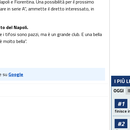
poli e Fiorentina. Una possibilità per il prossimo
re in serie A", ammette il diretto interessato, in
to del Napoli.
 i tifosi sono pazzi, ma è un grande club. E una bella
è molto bella".
e su
Google
I PIÙ 
OGGI
I
#1
finisce i
#2