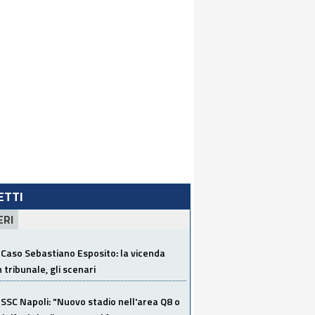
LETTI
ERI
Caso Sebastiano Esposito: la vicenda
n tribunale, gli scenari
SSC Napoli: "Nuovo stadio nell'area Q8 o