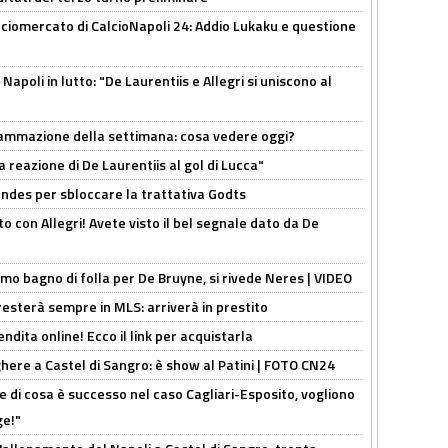
ciomercato di CalcioNapoli 24: Addio Lukaku e questione
apoli in lutto: "De Laurentiis e Allegri si uniscono al
rammazione della settimana: cosa vedere oggi?
la reazione di De Laurentiis al gol di Lucca"
ndes per sbloccare la trattativa Godts
o con Allegri! Avete visto il bel segnale dato da De
rimo bagno di folla per De Bruyne, si rivede Neres | VIDEO
sterà sempre in MLS: arriverà in prestito
ndita online! Ecco il link per acquistarla
here a Castel di Sangro: è show al Patini | FOTO CN24
 di cosa è successo nel caso Cagliari-Esposito, vogliono
ge!"