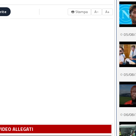
🖶 Stampa
A−
A+
rite
05/08/
05/08/
06/08/
VIDEO ALLEGATI