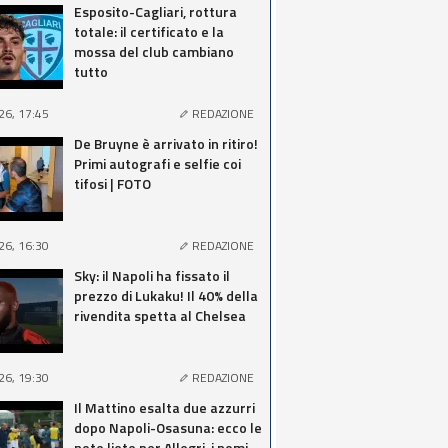
Esposito-Cagliari, rottura
totale: il certificato e la
mossa del club cambiano
tutto
26, 17:45
REDAZIONE
De Bruyne è arrivato in ritiro!
Primi autografi e selfie coi
tifosi | FOTO
26, 16:30
REDAZIONE
Sky: il Napoli ha fissato il
prezzo di Lukaku! Il 40% della
rivendita spetta al Chelsea
26, 19:30
REDAZIONE
Il Mattino esalta due azzurri
dopo Napoli-Osasuna: ecco le
note liete per Allegri, i nomi