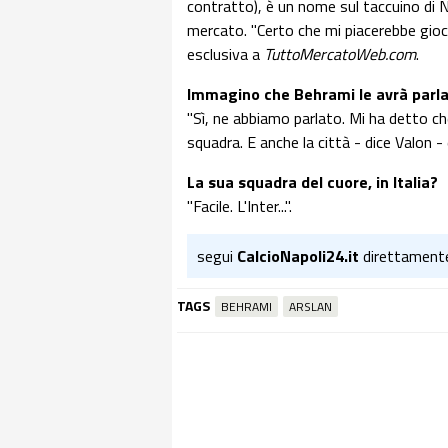
contratto), è un nome sul taccuino di Na
mercato. "Certo che mi piacerebbe gioca
esclusiva a
TuttoMercatoWeb.com
.
Immagino che Behrami le avrà parla
"Sì, ne abbiamo parlato. Mi ha detto che
squadra. E anche la città - dice Valon - 
La sua squadra del cuore, in Italia?
"Facile. L'Inter...".
segui
CalcioNapoli24.it
direttament
TAGS
BEHRAMI
ARSLAN