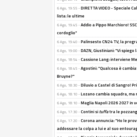
DIRETTA VIDEO - Speciale Cal
6 Ago, 19:55 -
lista: le ultime
Addio a Pippo Marchioro! SSC N
6 Ago, 19:45 -
cordoglio"
Palinsesto CN24 TV, la prog
6 Ago, 19:40 -
DAZN, Giustiniani: "Vi spiego 
6 Ago, 19:00 -
Cassione Lang: interviene Me
6 Ago, 18:54 -
Agostini: "Qualcosa è cambiat
6 Ago, 18:45 -
Bruyne?"
Diluvio a Castel di Sangro! P
6 Ago, 18:30 -
Lozano cambia squadra, ma re
6 Ago, 18:10 -
Maglia Napoli 2026 2027 in ve
6 Ago, 18:10 -
Contini si
tuffa
tra le pozzang
6 Ago, 17:30 -
Corona annuncia: "Ho le prove
6 Ago, 17:20 -
addossare la colpa a lui e al suo entoura