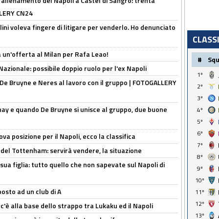
'allenamento del Napoli a Castel di Sangro: trenta
ALLERY CN24
lini voleva fingere di litigare per venderlo. Ho denunciato
CLASS
 un'offerta al Milan per Rafa Leao!
#
Sq
Nazionale: possibile doppio ruolo per l'ex Napoli
1º
 De Bruyne e Neres al lavoro con il gruppo | FOTOGALLERY
2º
3º
nay e quando De Bruyne si unisce al gruppo, due buone
4º
5º
6º
a posizione per il Napoli, ecco la classifica
7º
 del Tottenham: servirà vendere, la situazione
8º
sua figlia: tutto quello che non sapevate sul Napoli di
9º
10º
osto ad un club di A
11º
12º
 c'è alla base dello strappo tra Lukaku ed il Napoli
13º