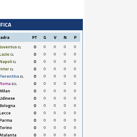
IFICA
uadra
PT
G
V
N
P
Juventus
0
0
0
0
0
CL
Lazio
0
0
0
0
0
CL
Napoli
0
0
0
0
0
CL
Inter
0
0
0
0
0
CL
Fiorentina
0
0
0
0
0
EL
Roma
0
0
0
0
0
ECL
Milan
0
0
0
0
0
Udinese
0
0
0
0
0
Bologna
0
0
0
0
0
Lecce
0
0
0
0
0
Parma
0
0
0
0
0
Torino
0
0
0
0
0
Atalanta
0
0
0
0
0