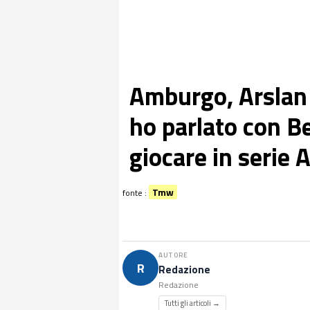
Amburgo, Arslan s
ho parlato con B
giocare in serie 
Tmw
fonte :
AUTORE
R
Redazione
Redazione
Tutti gli articoli →