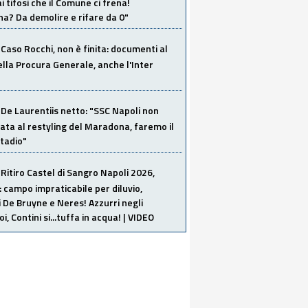
i tifosi che il Comune ci frena!
a? Da demolire e rifare da 0"
Caso Rocchi, non è finita: documenti al
ella Procura Generale, anche l'Inter
De Laurentiis netto: "SSC Napoli non
ata al restyling del Maradona, faremo il
tadio"
Ritiro Castel di Sangro Napoli 2026,
: campo impraticabile per diluvio,
i De Bruyne e Neres! Azzurri negli
i, Contini si...tuffa in acqua! | VIDEO