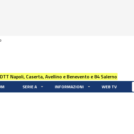
0
 DTT Napoli, Caserta, Avellino e Benevento e 84 Salerno
UM
SERIE A
INFORMAZIONI
WEB TV