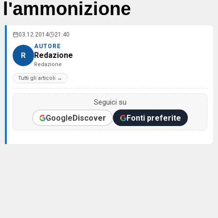
l'ammonizione
03.12.2014
21:40
AUTORE
Redazione
R
Redazione
Tutti gli articoli →
Seguici su
Google
Discover
Fonti preferite