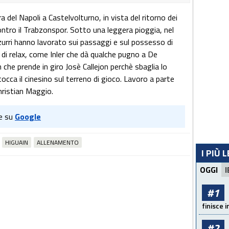
ra del Napoli a Castelvolturno, in vista del ritorno dei
ontro il Trabzonspor. Sotto una leggera pioggia, nel
zurri hanno lavorato sui passaggi e sul possesso di
i relax, come Inler che dà qualche pugno a De
che prende in giro Josè Callejon perchè sbaglia lo
occa il cinesino sul terreno di gioco. Lavoro a parte
hristian Maggio.
e su
Google
HIGUAIN
ALLENAMENTO
I PIÙ 
OGGI
I
#1
finisce i
#2