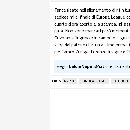
Tante risate nell'allenamento di rifinitu
sedicesimi di finale di Europa League c
quarto d'ora aperto alla stampa, gli az
palla. Non sono mancati però momenti d
Guzman all'ingresso in campo e Higuain 
stop del pallone che, un attimo prima, t
per Camilo Zuniga, Lorenzo Insigne e C
segui
CalcioNapoli24.it
direttament
TAGS
NAPOLI
EUROPA LEAGUE
CALLEJON