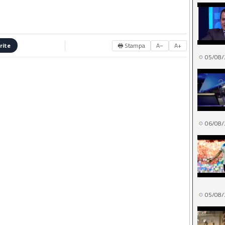
🖶 Stampa
A−
A+
rite
05/08/
06/08/
05/08/