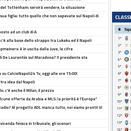
 del Tottenham: servirà vendere, la situazione
sua figlia: tutto quello che non sapevate sul Napoli di
CLASS
#
Sq
osto ad un club di A
1º
 c'è alla base dello strappo tra Lukaku ed il Napoli
2º
meiners: è in uscita dalla Juve, le cifre
3º
i De Laurentiis sul Maradona? Il presidente sta
4º
5º
o su CalcioNapoli24 Tv, oggi alle ore 15:00!
6º
7º
ltra idea dal Napoli
8º
: c'è anche il Milan, il prezzo
9º
alcune offerte da Arabia e MLS: la priorità è l'Europa"
10º
adio? Al progetto ADL manca tutto, noi siamo pronti! Vi
11º
12º
13º
icenda finisce in tribunale, gli scenari
14º