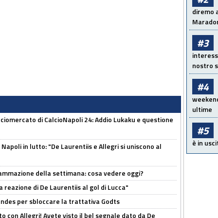
diremo a
Maradon
#3
interess
nostro s
#4
weekend!
ultime
ciomercato di CalcioNapoli 24: Addio Lukaku e questione
#5
è in usci
apoli in lutto: "De Laurentiis e Allegri si uniscono al
rammazione della settimana: cosa vedere oggi?
la reazione di De Laurentiis al gol di Lucca"
ndes per sbloccare la trattativa Godts
o con Allegri! Avete visto il bel segnale dato da De