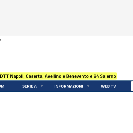
0
 DTT Napoli, Caserta, Avellino e Benevento e 84 Salerno
UM
SERIE A
INFORMAZIONI
WEB TV