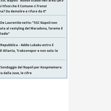
SSC Napoli: "Nuovo stadio nell'area Q8 o
i tifosi che il Comune ci frena!
a? Da demolire e rifare da 0"
De Laurentiis netto: "SSC Napoli non
ata al restyling del Maradona, faremo il
tadio"
Repubblica - Addio Lukaku entro il
 Atlanta, Trabzonspor e non solo: le
Sondaggio del Napoli per Koopmeiners:
ta dalla Juve, le cifre