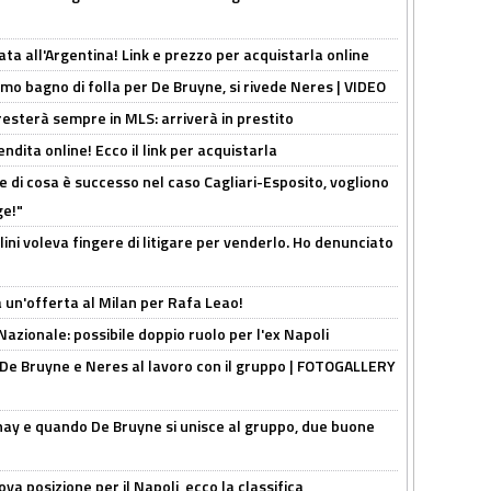
ta all'Argentina! Link e prezzo per acquistarla online
rimo bagno di folla per De Bruyne, si rivede Neres | VIDEO
sterà sempre in MLS: arriverà in prestito
ndita online! Ecco il link per acquistarla
 di cosa è successo nel caso Cagliari-Esposito, vogliono
ge!"
lini voleva fingere di litigare per venderlo. Ho denunciato
 un'offerta al Milan per Rafa Leao!
Nazionale: possibile doppio ruolo per l'ex Napoli
 De Bruyne e Neres al lavoro con il gruppo | FOTOGALLERY
nay e quando De Bruyne si unisce al gruppo, due buone
a posizione per il Napoli, ecco la classifica