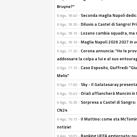
Bruyne?"
Seconda maglia Napoli dedica
6 Ago, 18:40 -
Diluvio a Castel di Sangro! P
6 Ago, 18:30 -
Lozano cambia squadra, ma re
6 Ago, 18:10 -
Maglia Napoli 2026 2027 in ve
6 Ago, 18:10 -
Corona annuncia: "Ho le prove
6 Ago, 17:20 -
addossare la colpa a lui e al suo entoura
Caso Esposito, Giuffredi: "Giu
6 Ago, 17:10 -
Melis"
Sky - Il Galatasaray presenta
6 Ago, 17:00 -
Oriali affiancherà Mancini in 
6 Ago, 16:45 -
Sorpresa a Castel di Sangro:
6 Ago, 16:30 -
CN24
Il Mattino: come sta McTomi
6 Ago, 16:15 -
notizie!
Ranking UEFA aggiornato: nuov
6 Ago, 16:05 -