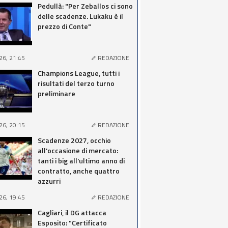
Pedullà: "Per Zeballos ci sono
delle scadenze. Lukaku è il
prezzo di Conte"
26, 21:45
REDAZIONE
Champions League, tutti i
risultati del terzo turno
preliminare
26, 20:15
REDAZIONE
Scadenze 2027, occhio
all'occasione di mercato:
tanti i big all'ultimo anno di
contratto, anche quattro
azzurri
26, 19:45
REDAZIONE
Cagliari, il DG attacca
Esposito: "Certificato