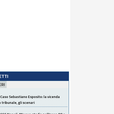
LETTI
ERI
Caso Sebastiano Esposito: la vicenda
n tribunale, gli scenari