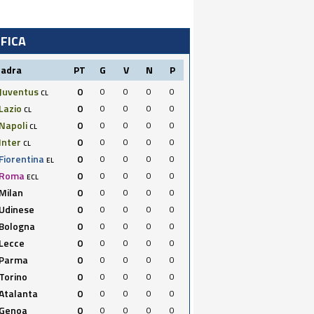
IFICA
uadra
PT
G
V
N
P
Juventus
0
0
0
0
0
CL
Lazio
0
0
0
0
0
CL
Napoli
0
0
0
0
0
CL
Inter
0
0
0
0
0
CL
Fiorentina
0
0
0
0
0
EL
Roma
0
0
0
0
0
ECL
Milan
0
0
0
0
0
Udinese
0
0
0
0
0
Bologna
0
0
0
0
0
Lecce
0
0
0
0
0
Parma
0
0
0
0
0
Torino
0
0
0
0
0
Atalanta
0
0
0
0
0
Genoa
0
0
0
0
0