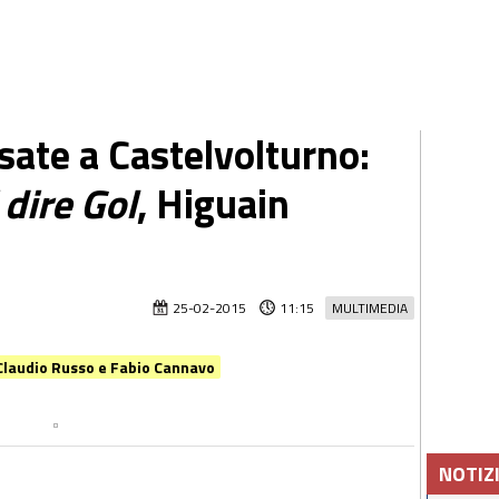
ate a Castelvolturno:
dire Gol
, Higuain
25-02-2015
11:15
MULTIMEDIA
, Claudio Russo e Fabio Cannavo
NOTIZ