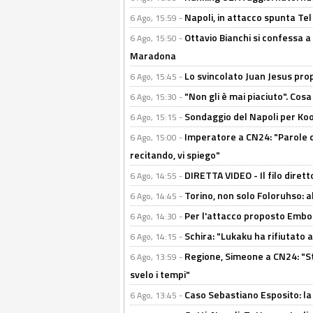
Napoli, in attacco spunta Tel
6 Ago, 15:59 -
Ottavio Bianchi si confessa a 
6 Ago, 15:50 -
Maradona
Lo svincolato Juan Jesus prop
6 Ago, 15:45 -
"Non gli è mai piaciuto". Cosa
6 Ago, 15:30 -
Sondaggio del Napoli per Koop
6 Ago, 15:15 -
Imperatore a CN24: "Parole d
6 Ago, 15:00 -
recitando, vi spiego"
DIRETTA VIDEO - Il filo dirett
6 Ago, 14:55 -
Torino, non solo Foloruhso: a
6 Ago, 14:45 -
Per l'attacco proposto Embolo
6 Ago, 14:30 -
Schira: "Lukaku ha rifiutato 
6 Ago, 14:15 -
Regione, Simeone a CN24: "St
6 Ago, 13:59 -
svelo i tempi"
Caso Sebastiano Esposito: la v
6 Ago, 13:45 -