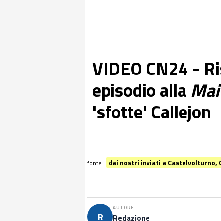
VIDEO CN24 - Ris
episodio alla
Mai 
'sfotte' Callejon
dai nostri inviati a Castelvolturno
fonte :
AUTORE
R
Redazione