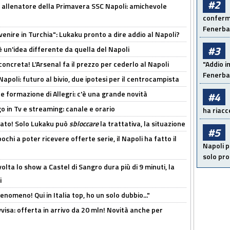
#2
 allenatore della Primavera SSC Napoli: amichevole
conferma
Fenerb
venire in Turchia": Lukaku pronto a dire addio al Napoli?
#3
'è un'idea differente da quella del Napoli
oncreta! L'Arsenal fa il prezzo per cederlo al Napoli
"Addio i
Fenerba
Napoli: futuro al bivio, due ipotesi per il centrocampista
le formazione di Allegri: c'è una grande novità
#4
o in Tv e streaming: canale e orario
ha riacce
cato! Solo Lukaku può
sbloccare
la trattativa, la situazione
#5
ochi a poter ricevere offerte serie, il Napoli ha fatto il
Napoli p
solo pr
olta lo show a Castel di Sangro dura più di 9 minuti, la
i
enomeno! Qui in Italia top, ho un solo dubbio..."
isa: offerta in arrivo da 20 mln! Novità anche per