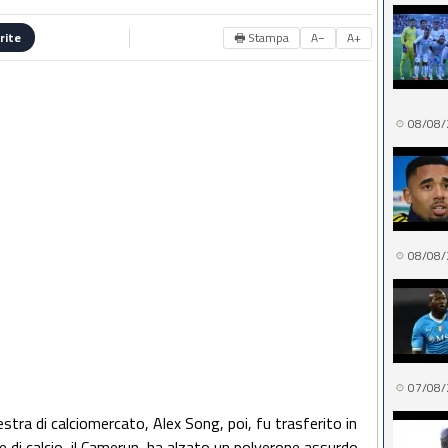
🖶 Stampa
A−
A+
rite
08/08/
08/08/
07/08/
stra di calciomercato, Alex Song, poi, fu trasferito in
 di calcio, il Camerun, ha alzato un polverone assurdo