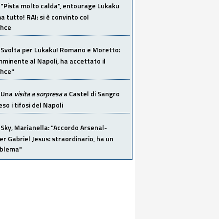
"Pista molto calda", entourage Lukaku
 tutto! RAI: si è convinto col
ahce
Svolta per Lukaku! Romano e Moretto:
mminente al Napoli, ha accettato il
hce"
Una
visita a sorpresa
a Castel di Sangro
so i tifosi del Napoli
Sky, Marianella: "Accordo Arsenal-
er Gabriel Jesus: straordinario, ha un
oblema"