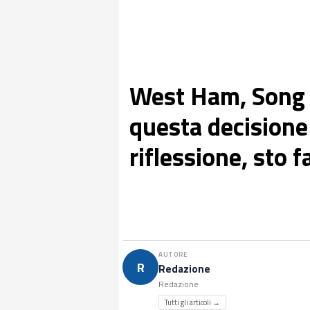
West Ham, Song 
questa decisione
riflessione, sto 
AUTORE
R
Redazione
Redazione
Tutti gli articoli →