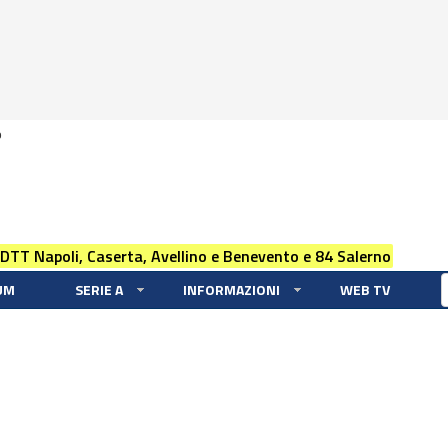
0
 DTT Napoli, Caserta, Avellino e Benevento e 84 Salerno
UM
SERIE A
INFORMAZIONI
WEB TV