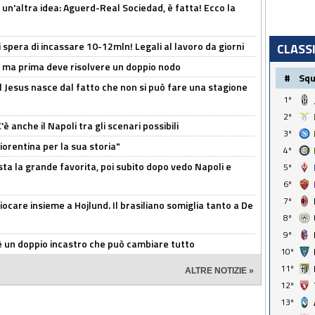
un'altra idea: Aguerd-Real Sociedad, è fatta! Ecco la
spera di incassare 10-12mln! Legali al lavoro da giorni
CLASS
s, ma prima deve risolvere un doppio nodo
#
Sq
l Jesus nasce dal fatto che non si può fare una stagione
1º
2º
 anche il Napoli tra gli scenari possibili
3º
orentina per la sua storia"
4º
sta la grande favorita, poi subito dopo vedo Napoli e
5º
6º
7º
iocare insieme a Hojlund. Il brasiliano somiglia tanto a De
8º
9º
'è un doppio incastro che può cambiare tutto
10º
11º
ALTRE NOTIZIE »
12º
13º