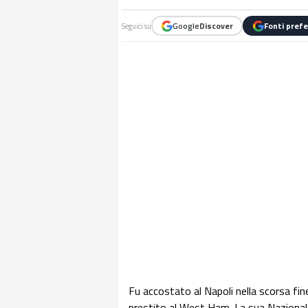
Google
Discover
Fonti prefe
Seguici su
Fu accostato al Napoli nella scorsa fine
prestito al West Ham. La sua Nazionale