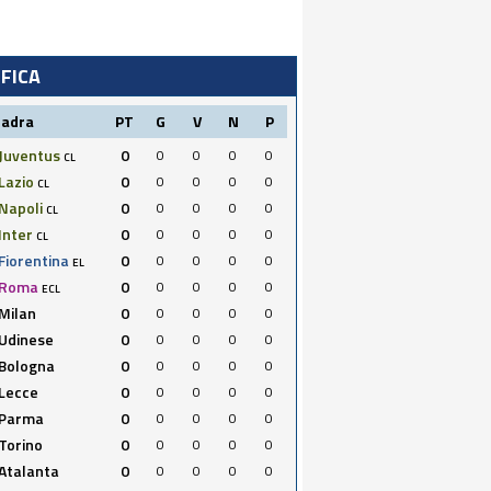
IFICA
uadra
PT
G
V
N
P
Juventus
0
0
0
0
0
CL
Lazio
0
0
0
0
0
CL
Napoli
0
0
0
0
0
CL
Inter
0
0
0
0
0
CL
Fiorentina
0
0
0
0
0
EL
Roma
0
0
0
0
0
ECL
Milan
0
0
0
0
0
Udinese
0
0
0
0
0
Bologna
0
0
0
0
0
Lecce
0
0
0
0
0
Parma
0
0
0
0
0
Torino
0
0
0
0
0
Atalanta
0
0
0
0
0