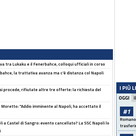
a tra Lukaku e il Fenerbahce, colloqui ufficiali in corso
bahce, la trattativa avanza ma c'è distanza col Napoli
I PIÙ 
 procede, rifiutate altre tre offerte: la richiesta del
OGGI
I
Moretto: "Addio imminente al Napoli, ha accettato il
#1
Romano: 
 a Castel di Sangro: evento cancellato? La SSC Napoli lo
trasfer
i