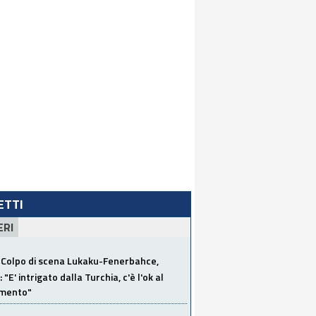
LETTI
ERI
Colpo di scena Lukaku-Fenerbahce,
"E' intrigato dalla Turchia, c'è l'ok al
imento"