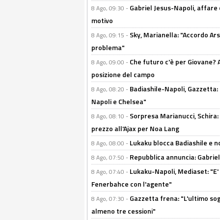
Gabriel Jesus-Napoli, affare c
8 Ago, 09:30 -
motivo
Sky, Marianella: "Accordo Ars
8 Ago, 09:15 -
problema"
Che futuro c'è per Giovane? Al
8 Ago, 09:00 -
posizione del campo
Badiashile-Napoli, Gazzetta: 
8 Ago, 08:20 -
Napoli e Chelsea"
Sorpresa Marianucci, Schira: "
8 Ago, 08:10 -
prezzo all'Ajax per Noa Lang
Lukaku blocca Badiashile e no
8 Ago, 08:00 -
Repubblica annuncia: Gabriel 
8 Ago, 07:50 -
Lukaku-Napoli, Mediaset: "E' f
8 Ago, 07:40 -
Fenerbahce con l'agente"
Gazzetta frena: "L'ultimo sog
8 Ago, 07:30 -
almeno tre cessioni"