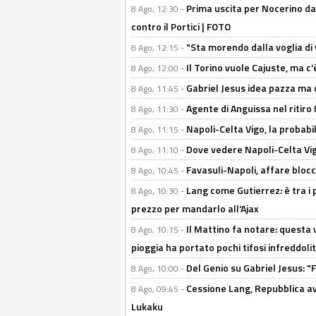
Prima uscita per Nocerino da
8 Ago, 12:30 -
contro il Portici | FOTO
"Sta morendo dalla voglia di 
8 Ago, 12:15 -
Il Torino vuole Cajuste, ma c
8 Ago, 12:00 -
Gabriel Jesus idea pazza ma c
8 Ago, 11:45 -
Agente di Anguissa nel ritiro 
8 Ago, 11:30 -
Napoli-Celta Vigo, la probabi
8 Ago, 11:15 -
Dove vedere Napoli-Celta Vig
8 Ago, 11:10 -
Favasuli-Napoli, affare bloc
8 Ago, 10:45 -
Lang come Gutierrez: è tra i p
8 Ago, 10:30 -
prezzo per mandarlo all'Ajax
Il Mattino fa notare: questa v
8 Ago, 10:15 -
pioggia ha portato pochi tifosi infreddolit
Del Genio su Gabriel Jesus: "F
8 Ago, 10:00 -
Cessione Lang, Repubblica avv
8 Ago, 09:45 -
Lukaku