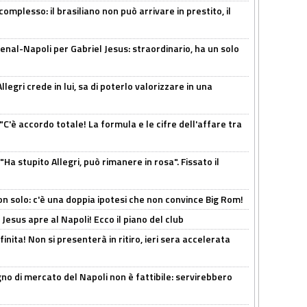
omplesso: il brasiliano non può arrivare in prestito, il
enal-Napoli per Gabriel Jesus: straordinario, ha un solo
legri crede in lui, sa di poterlo valorizzare in una
"C'è accordo totale! La formula e le cifre dell'affare tra
Ha stupito Allegri, può rimanere in rosa". Fissato il
n solo: c'è una doppia ipotesi che non convince Big Rom!
Jesus apre al Napoli! Ecco il piano del club
inita! Non si presenterà in ritiro, ieri sera accelerata
no di mercato del Napoli non è fattibile: servirebbero