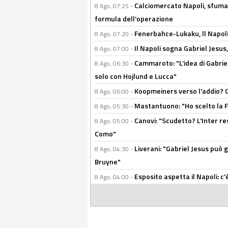
Calciomercato Napoli, sfuma 
8 Ago, 07:25 -
formula dell'operazione
Fenerbahce-Lukaku, ll Napoli 
8 Ago, 07:20 -
Il Napoli sogna Gabriel Jesu
8 Ago, 07:00 -
Cammaroto: "L’idea di Gabrie
8 Ago, 06:30 -
solo con Hojlund e Lucca"
Koopmeiners verso l'addio? C'è
8 Ago, 06:00 -
Mastantuono: "Ho scelto la Fi
8 Ago, 05:30 -
Canovi: "Scudetto? L'Inter re
8 Ago, 05:00 -
Como"
Liverani: "Gabriel Jesus può g
8 Ago, 04:30 -
Bruyne"
Esposito aspetta il Napoli: c
8 Ago, 04:00 -