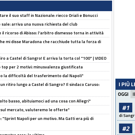
re il suo staff in Nazionale: riecco Oriali e Bonucci
 sale: arriva una nuova richiesta del club
il ricorso di Abisso: l'arbitro dismesso torna in attività
 che mi disse Maradona che racchiude tutta la forza di
tiro a Castel di Sangro! E arriva la torta col "100" | VIDEO
 top per 2 motivi: minusvalenza giustificata
to la difficoltà del trasferimento dal Napoli"
I PIÙ 
un ritiro lungo a Castel di Sangro? Il sindaco Caruso:
OGGI
I
olto basso, abituiamoci ad una cosa con Allegri"
#1
 è sul mercato, valuteremo le offerte"
di Sangr
: "Sprint Napoli per un motivo. Ma Gatti era più di
#2
arametro zero: le ultime