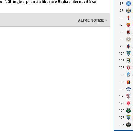
i". Gli inglesi pronti a liberare Badiashile: novità su
3º
4º
5º
ALTRE NOTIZIE »
6º
7º
8º
9º
10º
11º
12º
13º
14º
15º
16º
17º
18º
19º
20º