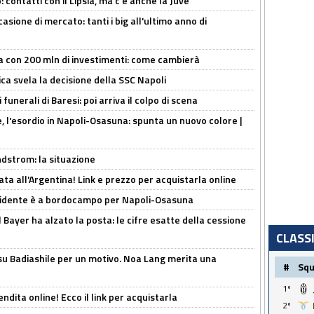
 contatti con il Lipsia, ma c'è anche la Juve
asione di mercato: tanti i big all'ultimo anno di
a con 200 mln di investimenti: come cambierà
ca svela la decisione della SSC Napoli
funerali di Baresi: poi arriva il colpo di scena
, l'esordio in Napoli-Osasuna: spunta un nuovo colore |
ndstrom: la situazione
ta all'Argentina! Link e prezzo per acquistarla online
presidente è a bordocampo per Napoli-Osasuna
il Bayer ha alzato la posta: le cifre esatte della cessione
CLASS
 su Badiashile per un motivo. Noa Lang merita una
#
Sq
1º
ndita online! Ecco il link per acquistarla
2º