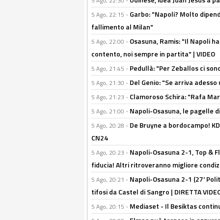
5 Ago, 22:30 -
Garbo: "Napoli? Molto dipender
5 Ago, 22:15 -
fallimento al Milan"
Osasuna, Ramis: "Il Napoli ha
5 Ago, 22:00 -
contento, noi sempre in partita" | VIDEO
Pedullà: "Per Zeballos ci son
5 Ago, 21:45 -
Del Genio: "Se arriva adesso 
5 Ago, 21:30 -
Clamoroso Schira: "Rafa Mari
5 Ago, 21:23 -
Napoli-Osasuna, le pagelle di
5 Ago, 21:00 -
De Bruyne a bordocampo! KDB
5 Ago, 20:28 -
CN24
Napoli-Osasuna 2-1, Top & Fl
5 Ago, 20:23 -
fiducia! Altri ritroveranno migliore condi
Napoli-Osasuna 2-1 (27' Polita
5 Ago, 20:21 -
tifosi da Castel di Sangro | DIRETTA VIDE
Mediaset - Il Besiktas contin
5 Ago, 20:15 -