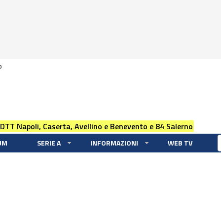
0
 DTT Napoli, Caserta, Avellino e Benevento e 84 Salerno
UM
SERIE A
INFORMAZIONI
WEB TV