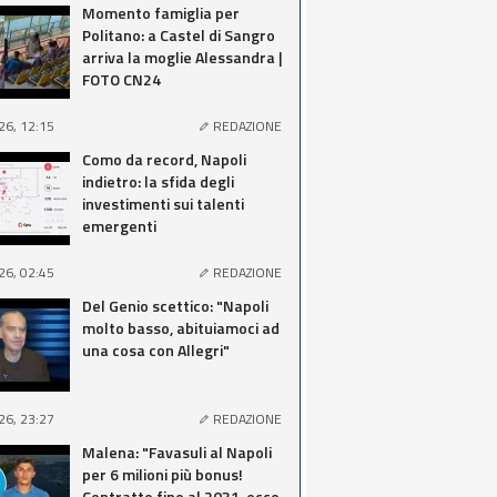
Momento famiglia per
Politano: a Castel di Sangro
arriva la moglie Alessandra |
FOTO CN24
26, 12:15
REDAZIONE
Como da record, Napoli
indietro: la sfida degli
investimenti sui talenti
emergenti
26, 02:45
REDAZIONE
Del Genio scettico: "Napoli
molto basso, abituiamoci ad
una cosa con Allegri"
26, 23:27
REDAZIONE
Malena: "Favasuli al Napoli
per 6 milioni più bonus!
Contratto fino al 2031, ecco