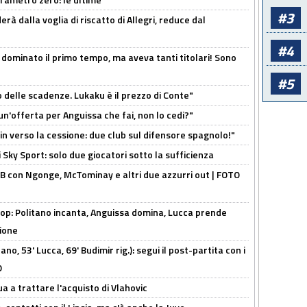
#3
à dalla voglia di riscatto di Allegri, reduce dal
#4
 dominato il primo tempo, ma aveva tanti titolari! Sono
#5
o delle scadenze. Lukaku è il prezzo di Conte"
un'offerta per Anguissa che fai, non lo cedi?"
n verso la cessione: due club sul difensore spagnolo!"
 Sky Sport: solo due giocatori sotto la sufficienza
 con Ngonge, McTominay e altri due azzurri out | FOTO
op: Politano incanta, Anguissa domina, Lucca prende
zione
no, 53' Lucca, 69' Budimir rig.): segui il post-partita con i
O
ua a trattare l'acquisto di Vlahovic