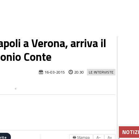
poli a Verona, arriva il
onio Conte
16-03-2015
20:30
LE INTERVISTE
NOTIZ
🖶 Stampa
A−
A+
rite