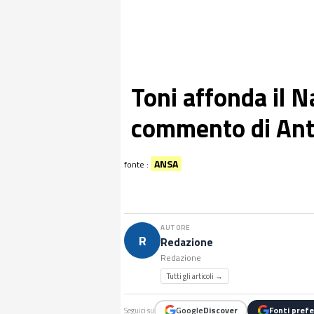
Toni affonda il Na
commento di Ant
ANSA
fonte :
AUTORE
R
Redazione
Redazione
Tutti gli articoli →
Google
Discover
Fonti prefe
Seguici su