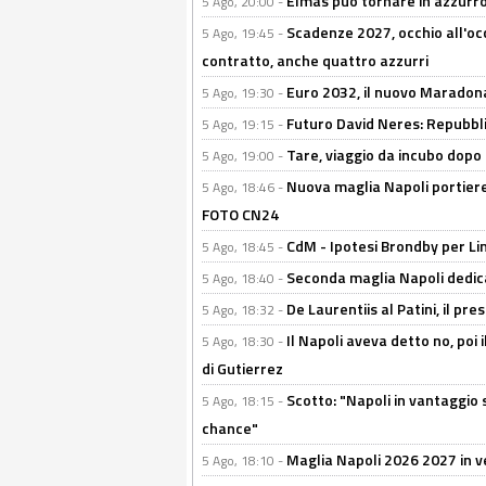
Elmas può tornare in azzurro:
5 Ago, 20:00 -
Scadenze 2027, occhio all'occ
5 Ago, 19:45 -
contratto, anche quattro azzurri
Euro 2032, il nuovo Maradon
5 Ago, 19:30 -
Futuro David Neres: Repubbli
5 Ago, 19:15 -
Tare, viaggio da incubo dopo i 
5 Ago, 19:00 -
Nuova maglia Napoli portiere
5 Ago, 18:46 -
FOTO CN24
CdM - Ipotesi Brondby per Li
5 Ago, 18:45 -
Seconda maglia Napoli dedica
5 Ago, 18:40 -
De Laurentiis al Patini, il 
5 Ago, 18:32 -
Il Napoli aveva detto no, poi 
5 Ago, 18:30 -
di Gutierrez
Scotto: "Napoli in vantaggio
5 Ago, 18:15 -
chance"
Maglia Napoli 2026 2027 in ve
5 Ago, 18:10 -