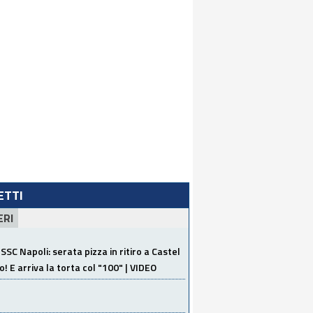
LETTI
ERI
SSC Napoli: serata pizza in ritiro a Castel
o! E arriva la torta col "100" | VIDEO