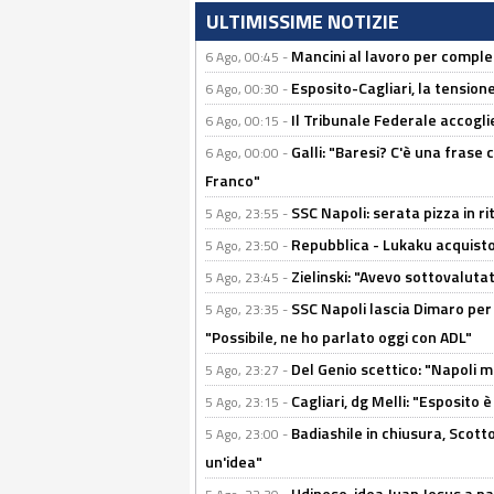
ULTIMISSIME NOTIZIE
Mancini al lavoro per completa
6 Ago, 00:45 -
Esposito-Cagliari, la tensione
6 Ago, 00:30 -
Il Tribunale Federale accoglie 
6 Ago, 00:15 -
Galli: "Baresi? C'è una frase
6 Ago, 00:00 -
Franco"
SSC Napoli: serata pizza in ri
5 Ago, 23:55 -
Repubblica - Lukaku acquisto
5 Ago, 23:50 -
Zielinski: "Avevo sottovaluta
5 Ago, 23:45 -
SSC Napoli lascia Dimaro per 
5 Ago, 23:35 -
"Possibile, ne ho parlato oggi con ADL"
Del Genio scettico: "Napoli m
5 Ago, 23:27 -
Cagliari, dg Melli: "Esposito
5 Ago, 23:15 -
Badiashile in chiusura, Scotto
5 Ago, 23:00 -
un'idea"
Udinese, idea Juan Jesus a p