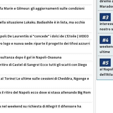
diremo a
Maradon
Marin e Gilmour: gli aggiornamenti sulle condizioni
#3
lla situazione Lukaku. Badiashile è in lista, ma occhio
interess
nostro s
apoli: De Laurentiis si "concede" i dolci de L'Etoile | VIDEO
#4
 logo e nuova sede: riparte il progetto dei tifosi azzurri
weekend!
ultime
esultanza dopo il gol in Napoli-Osasuna
#5
ritiro di Castel di Sangro! Ecco tutti gli scatti con Diego
al Napol
dell'Atl
 al Torino! Le ultime sulle cessioni di Cheddira, Ngonge e
 il ritiro del Napoli: ecco dove si stava allenando Big Rom
 nel weekend su richiesta di Allegri! Il difensore ha