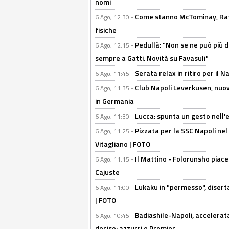
nomi
Come stanno McTominay, Rafa 
6 Ago, 12:30 -
fisiche
Pedullà: "Non se ne può più de
6 Ago, 12:15 -
sempre a Gatti. Novità su Favasuli"
Serata relax in ritiro per il N
6 Ago, 11:45 -
Club Napoli Leverkusen, nuovo
6 Ago, 11:35 -
in Germania
Lucca: spunta un gesto nell'
6 Ago, 11:30 -
Pizzata per la SSC Napoli nel 
6 Ago, 11:25 -
Vitagliano | FOTO
Il Mattino - Folorunsho piace
6 Ago, 11:15 -
Cajuste
Lukaku in "permesso", diserta
6 Ago, 11:00 -
| FOTO
Badiashile-Napoli, accelerata
6 Ago, 10:45 -
deciso: azzurri o Premier