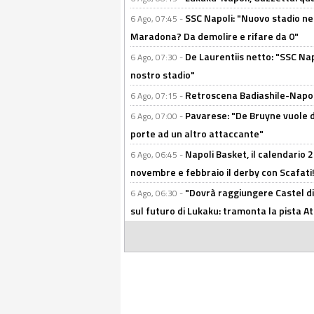
SSC Napoli: "Nuovo stadio nel
6 Ago, 07:45 -
Maradona? Da demolire e rifare da 0"
De Laurentiis netto: "SSC Nap
6 Ago, 07:30 -
nostro stadio"
Retroscena Badiashile-Napoli:
6 Ago, 07:15 -
Pavarese: "De Bruyne vuole d
6 Ago, 07:00 -
porte ad un altro attaccante"
Napoli Basket, il calendario
6 Ago, 06:45 -
novembre e febbraio il derby con Scafati!
"Dovrà raggiungere Castel di
6 Ago, 06:30 -
sul futuro di Lukaku: tramonta la pista A