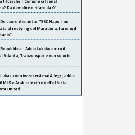
i tifosi che il Comune ci frena!
a? Da demolire e rifare da 0"
De Laurentiis netto: "SSC Napoli non
ata al restyling del Maradona, faremo il
tadio"
Repubblica - Addio Lukaku entro il
 Atlanta, Trabzonspor e non solo: le
Lukaku non incrocerà mai Allegri, addio
i! MLS o Arabia: le cifre dell'offerta
anta United