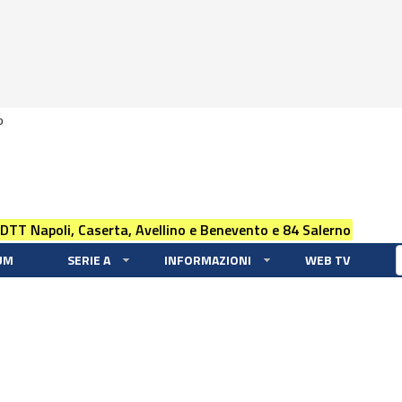
0
 DTT Napoli, Caserta, Avellino e Benevento e 84 Salerno
UM
SERIE A
INFORMAZIONI
WEB TV