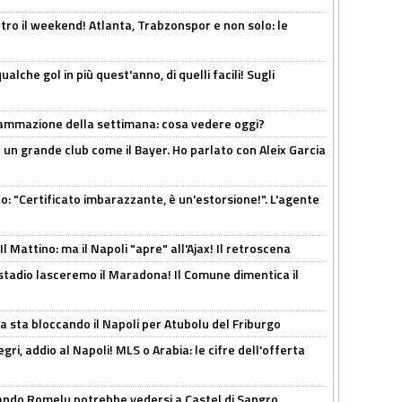
tro il weekend! Atlanta, Trabzonspor e non solo: le
alche gol in più quest'anno, di quelli facili! Sugli
rammazione della settimana: cosa vedere oggi?
in un grande club come il Bayer. Ho parlato con Aleix Garcia
ito: "Certificato imbarazzante, è un'estorsione!". L'agente
 Mattino: ma il Napoli "apre" all'Ajax! Il retroscena
 stadio lasceremo il Maradona! Il Comune dimentica il
a sta bloccando il Napoli per Atubolu del Friburgo
ri, addio al Napoli! MLS o Arabia: le cifre dell'offerta
ando Romelu potrebbe vedersi a Castel di Sangro