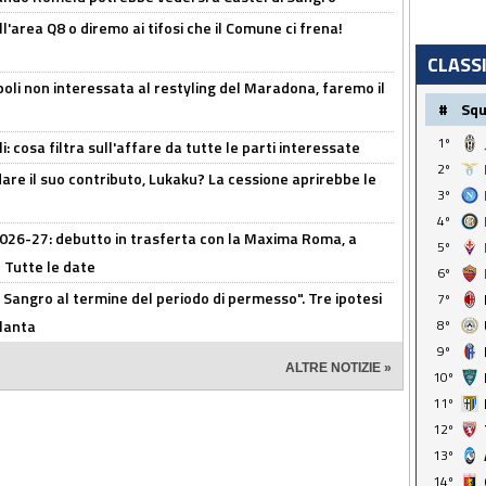
l'area Q8 o diremo ai tifosi che il Comune ci frena!
CLASS
oli non interessata al restyling del Maradona, faremo il
#
Sq
1º
 cosa filtra sull'affare da tutte le parti interessate
2º
are il suo contributo, Lukaku? La cessione aprirebbe le
3º
4º
 2026-27: debutto in trasferta con la Maxima Roma, a
5º
 Tutte le date
6º
 Sangro al termine del periodo di permesso". Tre ipotesi
7º
tlanta
8º
9º
ALTRE NOTIZIE »
10º
11º
12º
13º
14º