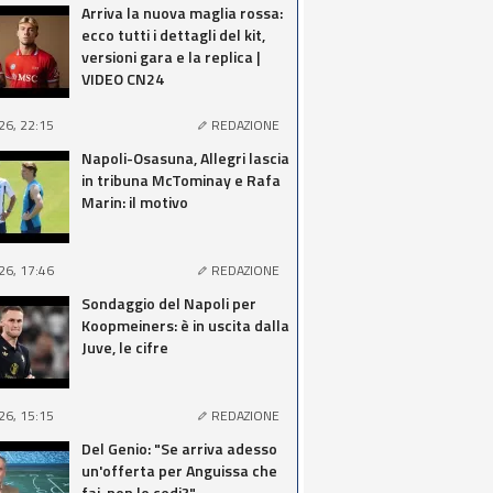
Arriva la nuova maglia rossa:
ecco tutti i dettagli del kit,
versioni gara e la replica |
VIDEO CN24
26, 22:15
REDAZIONE
Napoli-Osasuna, Allegri lascia
in tribuna McTominay e Rafa
Marin: il motivo
26, 17:46
REDAZIONE
Sondaggio del Napoli per
Koopmeiners: è in uscita dalla
Juve, le cifre
26, 15:15
REDAZIONE
Del Genio: "Se arriva adesso
un'offerta per Anguissa che
fai, non lo cedi?"