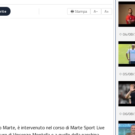
🖶 Stampa
A−
A+
rite
04/08/
05/08/
06/08/
 Marte, è intervenuto nel corso di Marte Sport Live
uro di Vincenzo Montella e a quello della panchina