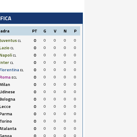
IFICA
uadra
PT
G
V
N
P
Juventus
0
0
0
0
0
CL
Lazio
0
0
0
0
0
CL
Napoli
0
0
0
0
0
CL
Inter
0
0
0
0
0
CL
Fiorentina
0
0
0
0
0
EL
Roma
0
0
0
0
0
ECL
Milan
0
0
0
0
0
Udinese
0
0
0
0
0
Bologna
0
0
0
0
0
Lecce
0
0
0
0
0
Parma
0
0
0
0
0
Torino
0
0
0
0
0
Atalanta
0
0
0
0
0
Genoa
0
0
0
0
0