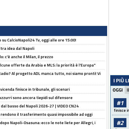
o su CalcioNapoli24 Tv, oggi alle ore 15:00!
ltra idea dal Napoli
: c'è anche il Milan, il prezzo
alcune offerte da Arabia e MLS: la priorità è l'Europa"
adio? Al progetto ADL manca tutto, noi siamo pronti! Vi
I PIÙ 
icenda finisce in tribunale, gli scenari
OGGI
I
 azzurri sono ancora tiepidi sul difensore
#1
a dal basso del Napoli 2026-27 | VIDEO CN24
finisce i
 rendono il trasferimento quasi impossibile ad oggi
#2
dopo Napoli-Osasuna: ecco le note liete per Allegri, i