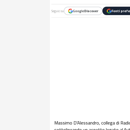
Google
Discover
Fonti prefe
Seguici su
Massimo D'Alessandro, collega di Radio
sottolineando un aspetto legato al fut