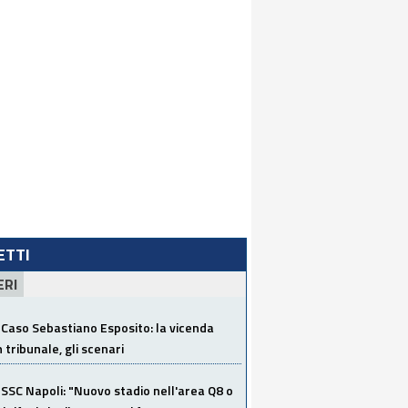
LETTI
ERI
Caso Sebastiano Esposito: la vicenda
n tribunale, gli scenari
SSC Napoli: "Nuovo stadio nell'area Q8 o