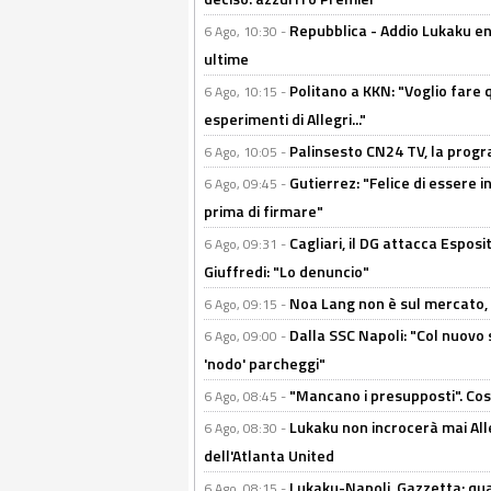
Repubblica - Addio Lukaku en
6 Ago, 10:30 -
ultime
Politano a KKN: "Voglio fare qu
6 Ago, 10:15 -
esperimenti di Allegri..."
Palinsesto CN24 TV, la prog
6 Ago, 10:05 -
Gutierrez: "Felice di essere 
6 Ago, 09:45 -
prima di firmare"
Cagliari, il DG attacca Espos
6 Ago, 09:31 -
Giuffredi: "Lo denuncio"
Noa Lang non è sul mercato, Il
6 Ago, 09:15 -
Dalla SSC Napoli: "Col nuovo
6 Ago, 09:00 -
'nodo' parcheggi"
"Mancano i presupposti". Cos
6 Ago, 08:45 -
Lukaku non incrocerà mai Alleg
6 Ago, 08:30 -
dell'Atlanta United
Lukaku-Napoli, Gazzetta: qu
6 Ago, 08:15 -