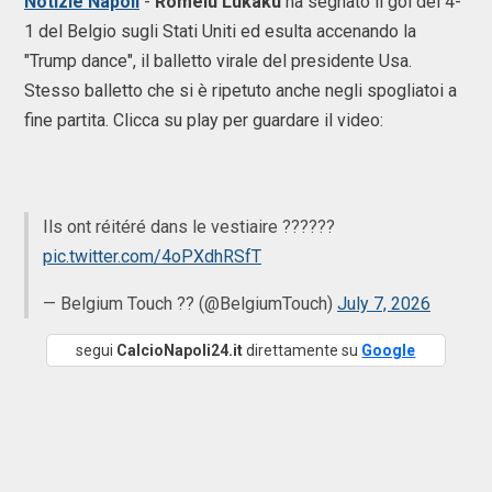
Notizie Napoli
-
Romelu Lukaku
ha segnato il gol del 4-
1 del Belgio sugli Stati Uniti ed esulta accenando la
"Trump dance", il balletto virale del presidente Usa.
Stesso balletto che si è ripetuto anche negli spogliatoi a
fine partita. Clicca su play per guardare il video:
Ils ont réitéré dans le vestiaire ??????
pic.twitter.com/4oPXdhRSfT
— Belgium Touch ?? (@BelgiumTouch)
July 7, 2026
segui
CalcioNapoli24.it
direttamente su
Google