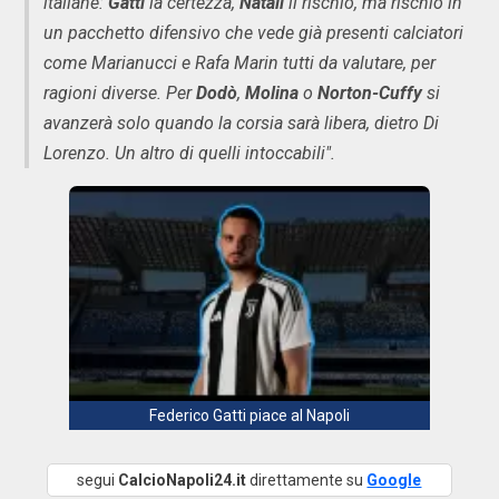
italiane:
Gatti
la certezza,
Natali
il rischio, ma rischio in
un pacchetto difensivo che vede già presenti calciatori
come Marianucci e Rafa Marin tutti da valutare, per
ragioni diverse. Per
Dodò
,
Molina
o
Norton-Cuffy
si
avanzerà solo quando la corsia sarà libera, dietro Di
Lorenzo. Un altro di quelli intoccabili".
Federico Gatti piace al Napoli
segui
CalcioNapoli24.it
direttamente su
Google