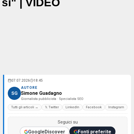
sì" | VIDEO
07.07.2026
18:45
AUTORE
Simone Guadagno
SG
Giornalista pubblicista · Specialista SEO
Tutti gli articoli →
𝕏 Twitter
LinkedIn
Facebook
Instagram
Seguici su
Google
Discover
Fonti preferite