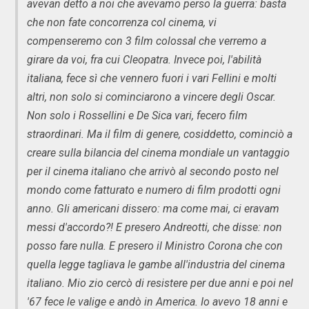
avevan detto a noi che avevamo perso la guerra: basta
che non fate concorrenza col cinema, vi
compenseremo con 3 film colossal che verremo a
girare da voi, fra cui Cleopatra. Invece poi, l'abilità
italiana, fece sì che vennero fuori i vari Fellini e molti
altri, non solo si cominciarono a vincere degli Oscar.
Non solo i Rossellini e De Sica vari, fecero film
straordinari. Ma il film di genere, cosiddetto, cominciò a
creare sulla bilancia del cinema mondiale un vantaggio
per il cinema italiano che arrivò al secondo posto nel
mondo come fatturato e numero di film prodotti ogni
anno. Gli americani dissero: ma come mai, ci eravam
messi d'accordo?! E presero Andreotti, che disse: non
posso fare nulla. E presero il Ministro Corona che con
quella legge tagliava le gambe all'industria del cinema
italiano. Mio zio cercò di resistere per due anni e poi nel
'67 fece le valige e andò in America. Io avevo 18 anni e