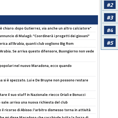
#2
#3
 è chiaro: dopo Gutierrez, via anche un altro calciatore"
#4
'annuncio di Malagò: "Coordinerà i progetti dei giovani"
#5
erica all'Arabia, quanti club vogliono Big Rom
 Arabia. Se arriva questo difensore, Buongiorno non vede
 popolari nel nuovo Maradona, ecco quando
a si è spezzato. Lui e De Bruyne non possono restare
re il suo staff in Nazionale: riecco Oriali e Bonucci
 sale: arriva una nuova richiesta del club
il ricorso di Abisso: l'arbitro dismesso torna in attività
 che mi disse Maradona che racchiude tutta la forza di