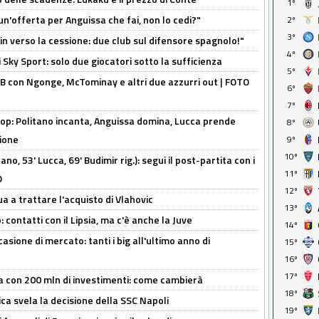
1º
un'offerta per Anguissa che fai, non lo cedi?"
2º
3º
n verso la cessione: due club sul difensore spagnolo!"
4º
 Sky Sport: solo due giocatori sotto la sufficienza
5º
 con Ngonge, McTominay e altri due azzurri out | FOTO
6º
7º
op: Politano incanta, Anguissa domina, Lucca prende
8º
zione
9º
10º
no, 53' Lucca, 69' Budimir rig.): segui il post-partita con i
11º
O
12º
ua a trattare l'acquisto di Vlahovic
13º
 contatti con il Lipsia, ma c'è anche la Juve
14º
asione di mercato: tanti i big all'ultimo anno di
15º
16º
17º
a con 200 mln di investimenti: come cambierà
18º
ca svela la decisione della SSC Napoli
19º