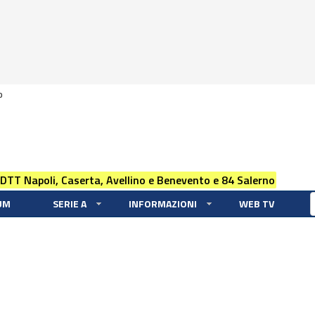
0
 DTT Napoli, Caserta, Avellino e Benevento e 84 Salerno
UM
SERIE A
INFORMAZIONI
WEB TV