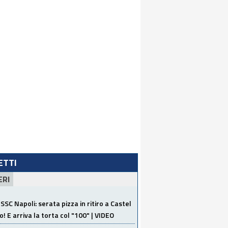
LETTI
ERI
SSC Napoli: serata pizza in ritiro a Castel
o! E arriva la torta col "100" | VIDEO