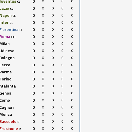
Juventus
0
0
0
0
0
CL
Lazio
0
0
0
0
0
CL
Napoli
0
0
0
0
0
CL
Inter
0
0
0
0
0
CL
Fiorentina
0
0
0
0
0
EL
Roma
0
0
0
0
0
ECL
Milan
0
0
0
0
0
Udinese
0
0
0
0
0
Bologna
0
0
0
0
0
Lecce
0
0
0
0
0
Parma
0
0
0
0
0
Torino
0
0
0
0
0
Atalanta
0
0
0
0
0
Genoa
0
0
0
0
0
Como
0
0
0
0
0
Cagliari
0
0
0
0
0
Monza
0
0
0
0
0
Sassuolo
0
0
0
0
0
R
Frosinone
0
0
0
0
0
R