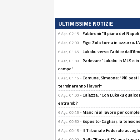
ULTIMISSIME NOTIZIE
Fabbroni: "Il piano del Napoli
6 Ago, 02:15 -
Figc: Zola torna in azzurro. L
6 Ago, 02:00 -
Lukaku verso l'addio: dall'Am
6 Ago, 01:45 -
Padovan: "Lukaku in MLS o in
6 Ago, 01:30 -
campo"
Comune, Simeone: "Più posti
6 Ago, 01:15 -
termineranno i lavori"
Caiazza: "Con Lukaku qualcos
6 Ago, 01:00 -
entrambi"
Mancini al lavoro per completa
6 Ago, 00:45 -
Esposito-Cagliari, la tensione
6 Ago, 00:30 -
Il Tribunale Federale accoglie 
6 Ago, 00:15 -
Galli: "Baresi? C'è una frase
6 Ago, 00:00 -