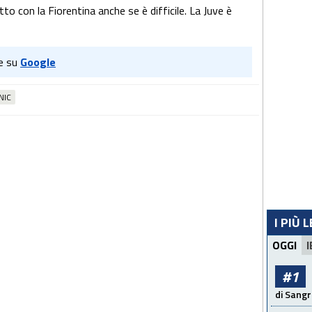
to con la Fiorentina anche se è difficile. La Juve è
e su
Google
NIC
I PIÙ 
OGGI
I
#1
di Sangr