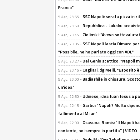
Franco"
SSC Napoli: serata pizza in ri
5 Ago, 23:55 -
Repubblica - Lukaku acquisto
5 Ago, 23:50 -
Zielinski: "Avevo sottovaluta
5 Ago, 23:45 -
SSC Napoli lascia Dimaro per 
5 Ago, 23:35 -
"Possibile, ne ho parlato oggi con ADL"
Del Genio scettico: "Napoli m
5 Ago, 23:27 -
Cagliari, dg Melli: "Esposito
5 Ago, 23:15 -
Badiashile in chiusura, Scotto
5 Ago, 23:00 -
un'idea"
Udinese, idea Juan Jesus a p
5 Ago, 22:30 -
Garbo: "Napoli? Molto dipender
5 Ago, 22:15 -
fallimento al Milan"
Osasuna, Ramis: "Il Napoli ha
5 Ago, 22:00 -
contento, noi sempre in partita" | VIDEO
Pedullà: "Per Zeballos ci son
5 Ago, 21:45 -