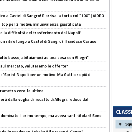
tiro a Castel di Sangro! E arriva la torta col "100" | VIDEO
 top per 2 motivi: minusvalenza giustificata
to la difficoltà del trasferimento dal Napoli"
un ritiro lungo a Castel di Sangro? Il sindaco Caruso:
olto basso, abituiamoci ad una cosa con Allegri"
 è sul mercato, valuteremo le offerte"
: "Sprint Napoli per un motivo. Ma Gatti era più di
arametro zero: le ultime
à dalla voglia di riscatto di Allegri, reduce dal
CLASS
 dominato il primo tempo, ma aveva tanti titolari! Sono
#
Sq
o delle scadenze. Lukaku è il prezzo di Conte"