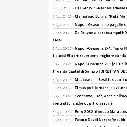
Del Genio: "Se arriva adesso 
5 Ago, 21:30 -
Clamoroso Schira: "Rafa Mari
5 Ago, 21:23 -
Napoli-Osasuna, le pagelle di
5 Ago, 21:00 -
De Bruyne a bordocampo! KDB
5 Ago, 20:28 -
CN24
Napoli-Osasuna 2-1, Top & Fl
5 Ago, 20:23 -
fiducia! Altri ritroveranno migliore condi
Napoli-Osasuna 2-1 (27' Polita
5 Ago, 20:21 -
tifosi da Castel di Sangro | DIRETTA VIDE
Mediaset - Il Besiktas contin
5 Ago, 20:15 -
Elmas può tornare in azzurro:
5 Ago, 20:00 -
Scadenze 2027, occhio all'occ
5 Ago, 19:45 -
contratto, anche quattro azzurri
Euro 2032, il nuovo Maradon
5 Ago, 19:30 -
Futuro David Neres: Repubbli
5 Ago, 19:15 -