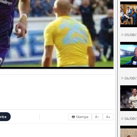
05/08/
04/08/
🖶 Stampa
A−
A+
rite
04/08/