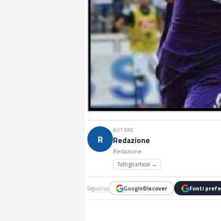
AUTORE
R
Redazione
Redazione
Tutti gli articoli →
Google
Discover
Fonti prefe
Seguici su