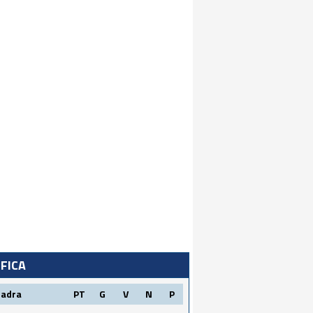
IFICA
uadra
PT
G
V
N
P