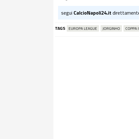
segui
CalcioNapoli24.it
direttament
TAGS
EUROPA LEAGUE
JORGINHO
COPPA I