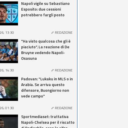
Napoli vigile su Sebastiano
Esposito: due cessioni
potrebbero fargli posto
26, 13:30
REDAZIONE
"Ha visto qualcosa che gli è
piaciuto". La reazione di De
Bruyne vedendo Napoli-
Osasuna
26, 14:30
REDAZIONE
Padovan: "Lukaku in MLS o in
Arabia. Se arriva questo
difensore, Buongiorno non
vede campo"
26, 01:30
REDAZIONE
Sportmediaset: trattativa
Napoli-Chelsea per il riscatto
di Badiashile, ecco le cifre