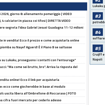
Lukaku p
li 2026, giorno 8: allenamento pomeriggio | VIDEO
#3
, 4 calciatori in piazza coi tifosi | DIRETTA VIDEO
potrebbe
nere segreta l'idea Gabriel Jesus! Guadagna 11-12 milioni
#4
soffiare
e in vendita! Ecco il prezzo e come acquistarla online
li piomba su Nayef Aguerd! È il Piano B se saltasse
#5
Cruijff e
Napoli
a su Lukaku, proseguono i contatti con l'entourage"
cci: "Ma come sei brutto, bro". Arriva la risposta del
ndita online! Ecco il link per acquistarla
yne: ecco come giocherebbe in base al modulo
oli: uscita libera all'Ombrellone di Roccaraso | FOTO
una cifra fuori mercato per cederlo adesso