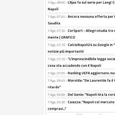
L'Ajax fa sul serio per Lang! C
7 Ago, 08:00 -
Napoli
Ancora nessuna offerta per Lu
7 Ago, 07:45 -
Saudita
CorSport - Allegri studia tre 
7 Ago, 07:30 -
mente | GRAFICO
CalcioNapoli24 su Google in "
7 Ago, 07:16 -
notizie più importanti!
"L'imprescindibile legge socie
7 Ago, 07:15 -
cosa sta accadendo con il Napoli
Ranking UEFA aggiornato: nuov
7 Ago, 07:05 -
Marolda: "De Laurentiis fa il 
7 Ago, 06:45 -
ritardo"
Del Genio: "Napoli tira la co
7 Ago, 06:00 -
Caiazza: "Napoli col mercato
7 Ago, 05:30 -
compravi..."