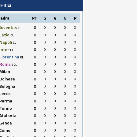
IFICA
uadra
PT
G
V
N
P
Juventus
0
0
0
0
0
CL
Lazio
0
0
0
0
0
CL
Napoli
0
0
0
0
0
CL
Inter
0
0
0
0
0
CL
Fiorentina
0
0
0
0
0
EL
Roma
0
0
0
0
0
ECL
Milan
0
0
0
0
0
Udinese
0
0
0
0
0
Bologna
0
0
0
0
0
Lecce
0
0
0
0
0
Parma
0
0
0
0
0
Torino
0
0
0
0
0
Atalanta
0
0
0
0
0
Genoa
0
0
0
0
0
Como
0
0
0
0
0