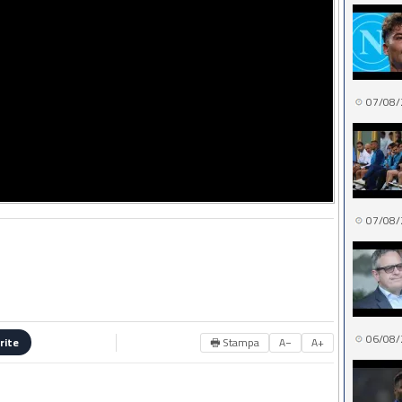
07/08/
07/08/
06/08/
🖶 Stampa
A−
A+
rite