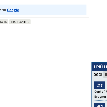
e su
Google
TALIA
JOAO SANTOS
I PIÙ 
OGGI
I
#1
Conte". 
Bruyne: 
#2