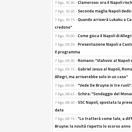
Clamoroso: ora il Napoli risch
7 Ago, 10:30 -
Seconda maglia Napoli dedica
7 Ago, 10:20 -
Quando arriverà Lukaku a Cast
7 Ago, 10:15 -
credono"
Come gioca il Napoli di Alleg
7 Ago, 10:00 -
Presentazione Napoli a Castel
7 Ago, 09:36 -
il programma
Romano: "Vlahovic al Napoli 
7 Ago, 09:30 -
Gabriel Jesus al Napoli, Rom
7 Ago, 09:15 -
Allegri, ma arriverebbe solo in un caso"
"Vede De Bruyne in tre ruoli".
7 Ago, 09:00 -
Schira: "Sondaggio del Monac
7 Ago, 08:45 -
SSC Napoli, spostata la pres
7 Ago, 08:30 -
data
"Lo tratterà come tale, a dif
7 Ago, 08:15 -
Bruyne: la novità rispetto lo scorso anno