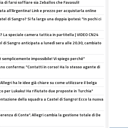
ia di farsi soffiare sia Zeballos che Favasuli!
ta all'Argentina! Link e prezzo per acquistarla online
el di Sangro? Si fa largo una doppia ipotesi: "In pochi ci
ri? La speciale camera tattica in partitella | VIDEO CN24
 di Sangro anticipata a lunedì sera alle 20.30, cambiato
è semplicemente impossibile! Vi spiego perché"
ano conferma: "Contatti in corso! Ha lo stesso agente di
 Allegri ha le idee già chiare su come utilizzare il belga
o per Lukaku! Ha rifiutato due proposte in Turchia"
entazione della squadra a Castel di Sangro! Ecco la nuova
ferenza di Conte". Allegri cambia la gestione totale di De