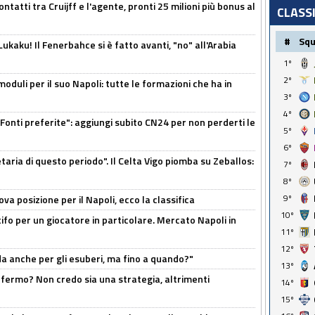
ontatti tra Cruijff e l'agente, pronti 25 milioni più bonus al
CLASS
#
Sq
kaku! Il Fenerbahce si è fatto avanti, "no" all'Arabia
1º
2º
moduli per il suo Napoli: tutte le formazioni che ha in
3º
4º
Fonti preferite": aggiungi subito CN24 per non perderti le
5º
6º
taria di questo periodo". Il Celta Vigo piomba su Zeballos:
7º
8º
9º
a posizione per il Napoli, ecco la classifica
10º
tifo per un giocatore in particolare. Mercato Napoli in
11º
12º
rda anche per gli esuberi, ma fino a quando?"
13º
 fermo? Non credo sia una strategia, altrimenti
14º
15º