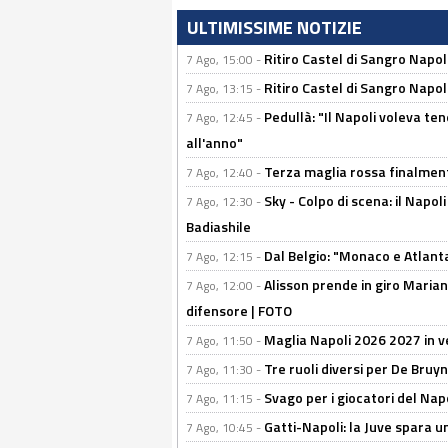
ULTIMISSIME NOTIZIE
Ritiro Castel di Sangro Napo
7 Ago, 15:00 -
Ritiro Castel di Sangro Napoli
7 Ago, 13:15 -
Pedullà: "Il Napoli voleva te
7 Ago, 12:45 -
all'anno"
Terza maglia rossa finalment
7 Ago, 12:40 -
Sky - Colpo di scena: il Napo
7 Ago, 12:30 -
Badiashile
Dal Belgio: "Monaco e Atlant
7 Ago, 12:15 -
Alisson prende in giro Marianu
7 Ago, 12:00 -
difensore | FOTO
Maglia Napoli 2026 2027 in ve
7 Ago, 11:50 -
Tre ruoli diversi per De Bru
7 Ago, 11:30 -
Svago per i giocatori del Nap
7 Ago, 11:15 -
Gatti-Napoli: la Juve spara 
7 Ago, 10:45 -