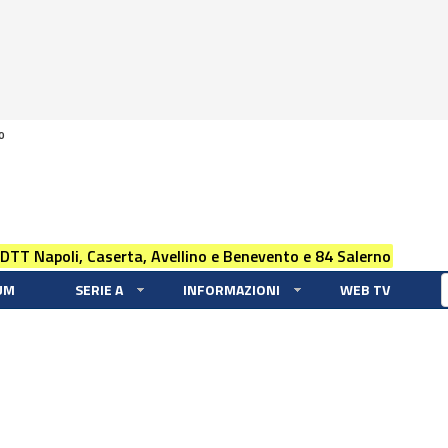
0
 DTT Napoli, Caserta, Avellino e Benevento e 84 Salerno
UM
SERIE A
INFORMAZIONI
WEB TV