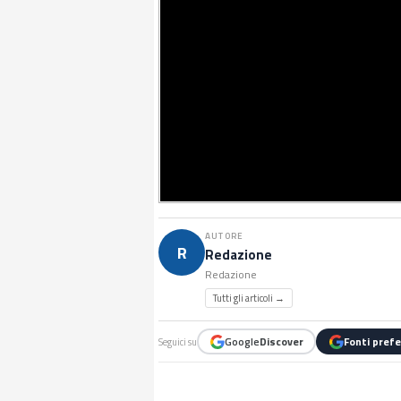
AUTORE
R
Redazione
Redazione
Tutti gli articoli →
Google
Discover
Fonti prefe
Seguici su