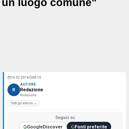
un luogo comune"
16.02.2016
08:10
AUTORE
Redazione
R
Redazione
Tutti gli articoli →
Seguici su
Google
Discover
Fonti preferite