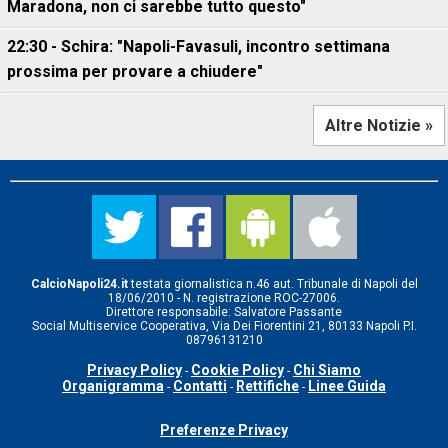
Maradona, non ci sarebbe tutto questo"
22:30 - Schira: "Napoli-Favasuli, incontro settimana
prossima per provare a chiudere"
Altre Notizie »
CalcioNapoli24.it
testata giornalistica n.46 aut. Tribunale di Napoli del
18/06/2010 - N. registrazione ROC-27006.
Direttore responsabile: Salvatore Passante
Social Multiservice Cooperativa, Via Dei Fiorentini 21, 80133 Napoli P.I.
08796131210
Privacy Policy
Cookie Policy
Chi Siamo
-
-
Organigramma
Contatti
Rettifiche
Linee Guida
-
-
-
Preferenze Privacy