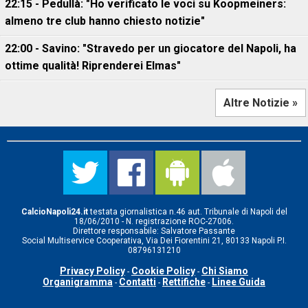
22:15 - Pedullà: "Ho verificato le voci su Koopmeiners:
almeno tre club hanno chiesto notizie"
22:00 - Savino: "Stravedo per un giocatore del Napoli, ha
ottime qualità! Riprenderei Elmas"
Altre Notizie »
CalcioNapoli24.it
testata giornalistica n.46 aut. Tribunale di Napoli del
18/06/2010 - N. registrazione ROC-27006.
Direttore responsabile: Salvatore Passante
Social Multiservice Cooperativa, Via Dei Fiorentini 21, 80133 Napoli P.I.
08796131210
Privacy Policy
Cookie Policy
Chi Siamo
-
-
Organigramma
Contatti
Rettifiche
Linee Guida
-
-
-