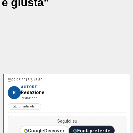
è giusta"
09.06.2015
16:50
AUTORE
Redazione
R
Redazione
Tutti gli articoli →
Seguici su
Google
Discover
Fonti preferite