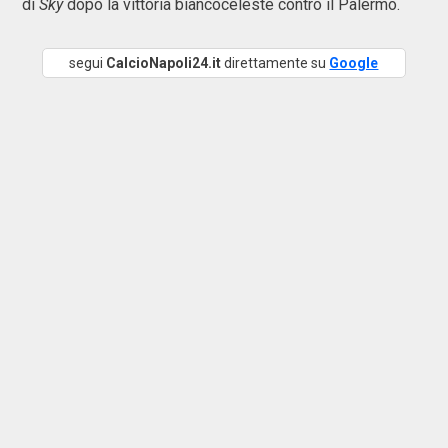
di
Sky
dopo la vittoria biancoceleste contro il Palermo.
segui
CalcioNapoli24.it
direttamente su
Google