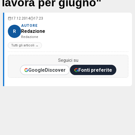
lavora per giugno"
17.12.2014
17:23
AUTORE
Redazione
R
Redazione
Tutti gli articoli →
Seguici su
Google
Discover
Fonti preferite