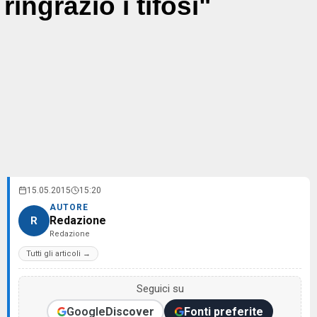
ringrazio i tifosi"
15.05.2015
15:20
AUTORE
Redazione
R
Redazione
Tutti gli articoli →
Seguici su
Google
Discover
Fonti preferite