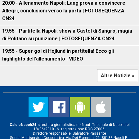
20:00 - Allenamento Napoli: Lang prova a convincere
Allegri, conclusioni verso la porta | FOTOSEQUENZA
CN24
19:55 - Partitella Napoli: show a Castel di Sangro, magia
di Politano su punizione | FOTOSEQUENZA CN24
19:55 - Super gol di Hojlund in partitella! Ecco gli
highlights dell'allenamento | VIDEO
Altre Notizie »
CalcioNapoli24.it
testata giornalistica n.46 aut. Tribunale di Napoli del
18/06/2010 - N. registrazione ROC-27006.
Direttore responsabile: Salvatore Passante
Social Multiservice Cooperativa, Via Dei Fiorentini 21, 80133 Napoli P.I.