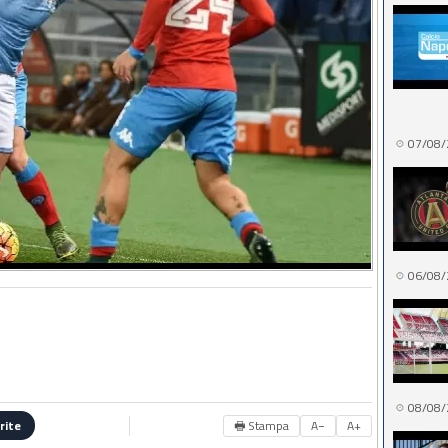
07/08/
06/08/
08/08/
🖶 Stampa
A−
A+
rite