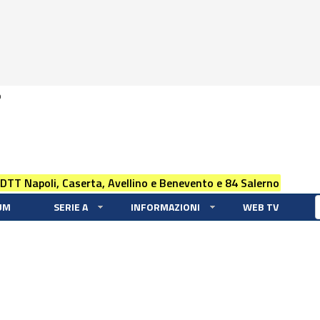
0
 DTT Napoli, Caserta, Avellino e Benevento e 84 Salerno
UM
SERIE A
INFORMAZIONI
WEB TV