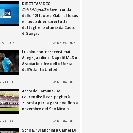
DIRETTA VIDEO -
CalcioNapoli24 Live
in onda
dalle 12! Ipotesi Gabriel Jesus
e nuovo difensore: tutti i
dettagli e le ultime da Castel
di Sangro
26, 12:05
REDAZIONE
Lukaku non incrocerà mai
Allegri, addio al Napoli! MLS o
Arabia: le cifre dell'offerta
dell'Atlanta United
26, 08:30
REDAZIONE
Accordo Comune-De
Laurentiis: il Bari pagherà
215mila per la gestione fino a
novembre del San Nicola
26, 03:00
REDAZIONE
Schira: "Branchini a Castel Di