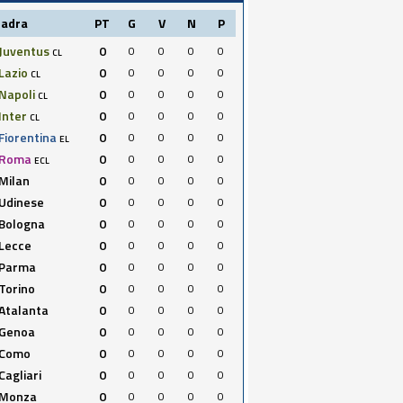
uadra
PT
G
V
N
P
Juventus
0
0
0
0
0
CL
Lazio
0
0
0
0
0
CL
Napoli
0
0
0
0
0
CL
Inter
0
0
0
0
0
CL
Fiorentina
0
0
0
0
0
EL
Roma
0
0
0
0
0
ECL
Milan
0
0
0
0
0
Udinese
0
0
0
0
0
Bologna
0
0
0
0
0
Lecce
0
0
0
0
0
Parma
0
0
0
0
0
Torino
0
0
0
0
0
Atalanta
0
0
0
0
0
Genoa
0
0
0
0
0
Como
0
0
0
0
0
Cagliari
0
0
0
0
0
Monza
0
0
0
0
0