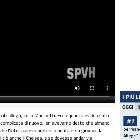
I PIÙ 
OGGI
I
to il collega, Luca Marchetti. Ecco quanto evidenziato
#1
 è complicata di nuovo. Ieri avevamo detto che almeno
permanen
i perchè l'Inter aaveva preferito puntare su giovani da
Allegri"
i c'è anche il Chelsea, e se dovesse andar via