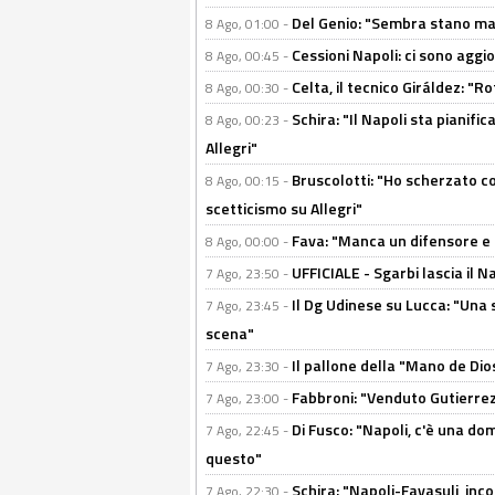
Del Genio: "Sembra stano ma è 
8 Ago, 01:00 -
Cessioni Napoli: ci sono agg
8 Ago, 00:45 -
Celta, il tecnico Giráldez: "
8 Ago, 00:30 -
Schira: "Il Napoli sta pianifi
8 Ago, 00:23 -
Allegri"
Bruscolotti: "Ho scherzato co
8 Ago, 00:15 -
scetticismo su Allegri"
Fava: "Manca un difensore e u
8 Ago, 00:00 -
UFFICIALE - Sgarbi lascia il 
7 Ago, 23:50 -
Il Dg Udinese su Lucca: "Una 
7 Ago, 23:45 -
scena"
Il pallone della "Mano de Dio
7 Ago, 23:30 -
Fabbroni: "Venduto Gutierrez
7 Ago, 23:00 -
Di Fusco: "Napoli, c'è una d
7 Ago, 22:45 -
questo"
Schira: "Napoli-Favasuli, in
7 Ago, 22:30 -