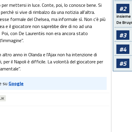
per mettersi in luce. Conte, poi, lo conosce bene. Si
#2
erchè si vive di rimbalzo da una notizia all'altra.
insieme 
esse formale del Chelsea, ma informale sì. Non c'è più
De Bruy
ea e il giocatore non saprebbe dire di no ad una
li. Poi, con De Laurentiis non era ancora stato
#3
 d'immagine".
#4
altro anno in Olanda e l'Ajax non ha intenzione di
 per il Napoli è difficile. La volontà del giocatore per
#5
damentale".
e su
Google
LIK