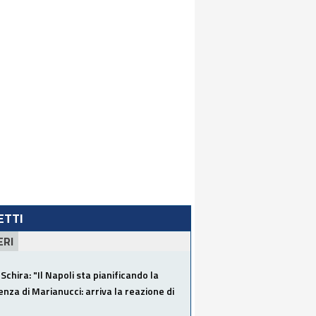
LETTI
ERI
Schira: "Il Napoli sta pianificando la
za di Marianucci: arriva la reazione di