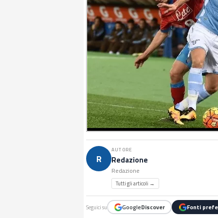
AUTORE
R
Redazione
Redazione
Tutti gli articoli →
Google
Discover
Fonti prefe
Seguici su