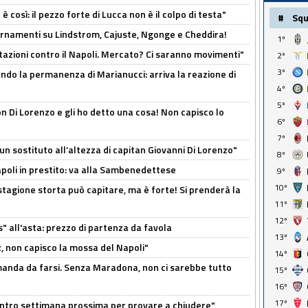
così: il pezzo forte di Lucca non è il colpo di testa"
#
Sq
iornamenti su Lindstrom, Cajuste, Ngonge e Cheddira!
1º
Rotazioni contro il Napoli. Mercato? Ci saranno movimenti"
2º
3º
cando la permanenza di Marianucci: arriva la reazione di
4º
5º
n Di Lorenzo e gli ho detto una cosa! Non capisco lo
6º
7º
n sostituto all’altezza di capitan Giovanni Di Lorenzo"
8º
Napoli in prestito: va alla Sambenedettese
9º
10º
stagione storta può capitare, ma è forte! Si prenderà la
11º
12º
s" all'asta: prezzo di partenza da favola
13º
, non capisco la mossa del Napoli"
14º
omanda da farsi. Senza Maradona, non ci sarebbe tutto
15º
16º
17º
contro settimana prossima per provare a chiudere"