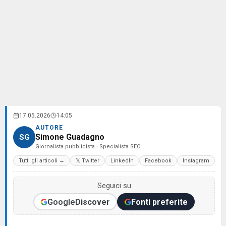
17.05.2026
14:05
AUTORE
Simone Guadagno
SG
Giornalista pubblicista · Specialista SEO
Tutti gli articoli →
𝕏 Twitter
LinkedIn
Facebook
Instagram
Seguici su
Google
Discover
Fonti preferite