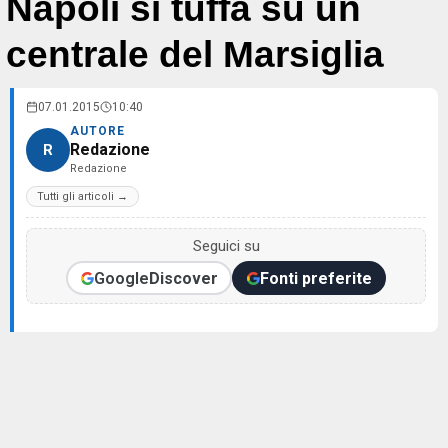
Napoli si tuffa su un
centrale del Marsiglia
07.01.2015
10:40
AUTORE
Redazione
R
Redazione
Tutti gli articoli →
Seguici su
Google
Discover
Fonti preferite