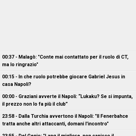
00:37 - Malagò: "Conte mai contattato per il ruolo di CT,
ma lo ringrazio"
00:15 - In che ruolo potrebbe giocare Gabriel Jesus in
casa Napoli?
00:00 - Graziani avverte il Napoli: “Lukaku? Se si impunta,
il prezzo non lo fa più il club”
23:58 - Dalla Turchia avvertono il Napoli: "Il Fenerbahce
tratta anche altri attaccanti, domani l'incontro"
23:55 - Del Genio: "Lang il migliore, non capisco il