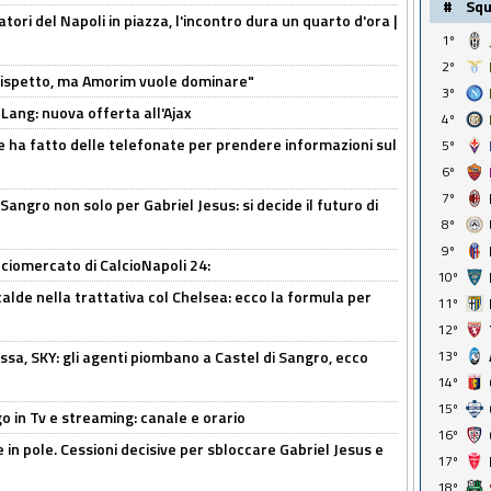
#
Sq
atori del Napoli in piazza, l'incontro dura un quarto d'ora |
1º
2º
o rispetto, ma Amorim vuole dominare"
3º
 Lang: nuova offerta all'Ajax
4º
e ha fatto delle telefonate per prendere informazioni sul
5º
6º
7º
 Sangro non solo per Gabriel Jesus: si decide il futuro di
8º
9º
ciomercato di CalcioNapoli 24:
10º
calde nella trattativa col Chelsea: ecco la formula per
11º
12º
ssa, SKY: gli agenti piombano a Castel di Sangro, ecco
13º
14º
15º
o in Tv e streaming: canale e orario
16º
e in pole. Cessioni decisive per sbloccare Gabriel Jesus e
17º
18º