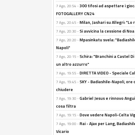
300 tifosi ad aspettare i gioc
7 Ago, 20:54 -
FOTOGALLERY CN24
Milan, Jashari su Allegri: "L
7 Ago, 20:45 -
Si avvicina la cessione di Noa
7 Ago, 20:30 -
Mpasinkatu svela: "Badiashil
7 Ago, 20:20 -
Napoli"
Schira: "Branchini a Castel Di
7 Ago, 20:15 -
un altro azzurro"
DIRETTA VIDEO - Speciale Cal
7 Ago, 19:55 -
SKY - Badiashile-Napoli, ore 
7 Ago, 19:45 -
chiudere
Gabriel Jesus e rinnovo Angui
7 Ago, 19:30 -
cosa filtra
Dove vedere Napoli-Celta Vig
7 Ago, 19:15 -
Rai - Ajax per Lang, Badiashil
7 Ago, 19:00 -
Vicario