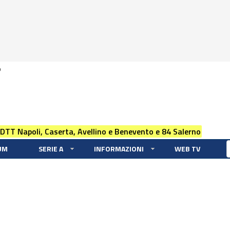
0
 DTT Napoli, Caserta, Avellino e Benevento e 84 Salerno
UM
SERIE A
INFORMAZIONI
WEB TV