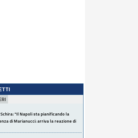
LETTI
ERI
Schira: "Il Napoli sta pianificando la
za di Marianucci: arriva la reazione di