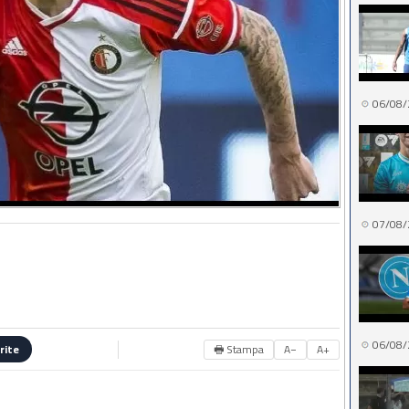
06/08/
07/08/
06/08/
🖶 Stampa
A−
A+
rite