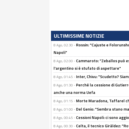
ULTIMISSIME NOTIZIE
Rossin: "Cajuste e Folorunsh
8 Ago, 02:30 -
Napoli"
Cammaroto: "Zeballos può esse
8 Ago, 02:00 -
l’argentino si è stufato di aspettare"
Inter, Chivu: "Scudetto? Siam
8 Ago, 01:45 -
Perché la cessione di Gutierre
8 Ago, 01:30 -
anche una norma Uefa
Morte Maradona, Taffarel cho
8 Ago, 01:15 -
Del Genio: "Sembra stano ma è 
8 Ago, 01:00 -
Cessioni Napoli: ci sono agg
8 Ago, 00:45 -
Celta, il tecnico Giráldez: "
8 Ago, 00:30 -