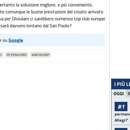
Pertanto la soluzione migliore, e più conveniente,
ste comunque le buone prestazioni del croato arrivato
rsa per Ghoulam ci sarebbero numerosi top club europei
ro sarà davvero lontano dal San Paolo?
e su
Google
O
FEYENOORD
KARSDORP
I PIÙ 
OGGI
I
#1
permanen
Allegri"