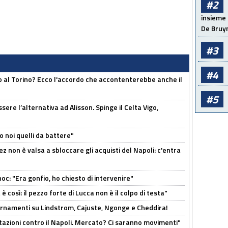
#2
insieme 
De Bruy
#3
#4
o al Torino? Ecco l'accordo che accontenterebbe anche il
#5
re l’alternativa ad Alisson. Spinge il Celta Vigo,
o noi quelli da battere"
z non è valsa a sbloccare gli acquisti del Napoli: c'entra
c: "Era gonfio, ho chiesto di intervenire"
così: il pezzo forte di Lucca non è il colpo di testa"
iornamenti su Lindstrom, Cajuste, Ngonge e Cheddira!
Rotazioni contro il Napoli. Mercato? Ci saranno movimenti"