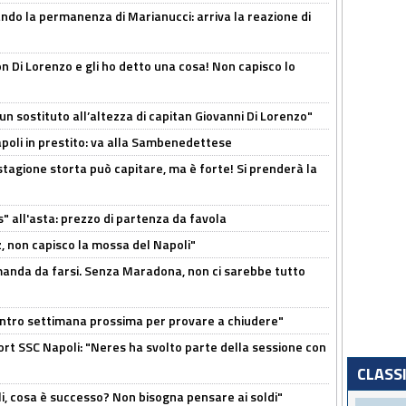
cando la permanenza di Marianucci: arriva la reazione di
n Di Lorenzo e gli ho detto una cosa! Non capisco lo
n sostituto all’altezza di capitan Giovanni Di Lorenzo"
Napoli in prestito: va alla Sambenedettese
stagione storta può capitare, ma è forte! Si prenderà la
s" all'asta: prezzo di partenza da favola
, non capisco la mossa del Napoli"
omanda da farsi. Senza Maradona, non ci sarebbe tutto
contro settimana prossima per provare a chiudere"
port SSC Napoli: "Neres ha svolto parte della sessione con
CLASS
li, cosa è successo? Non bisogna pensare ai soldi"