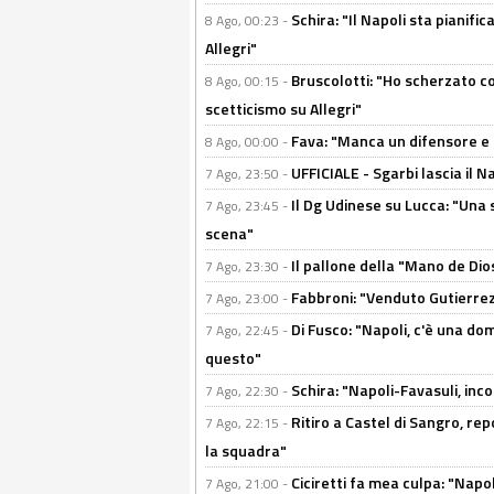
Schira: "Il Napoli sta pianifi
8 Ago, 00:23 -
Allegri"
Bruscolotti: "Ho scherzato co
8 Ago, 00:15 -
scetticismo su Allegri"
Fava: "Manca un difensore e u
8 Ago, 00:00 -
UFFICIALE - Sgarbi lascia il 
7 Ago, 23:50 -
Il Dg Udinese su Lucca: "Una 
7 Ago, 23:45 -
scena"
Il pallone della "Mano de Dio
7 Ago, 23:30 -
Fabbroni: "Venduto Gutierrez
7 Ago, 23:00 -
Di Fusco: "Napoli, c'è una d
7 Ago, 22:45 -
questo"
Schira: "Napoli-Favasuli, in
7 Ago, 22:30 -
Ritiro a Castel di Sangro, re
7 Ago, 22:15 -
la squadra"
Ciciretti fa mea culpa: "Napo
7 Ago, 21:00 -