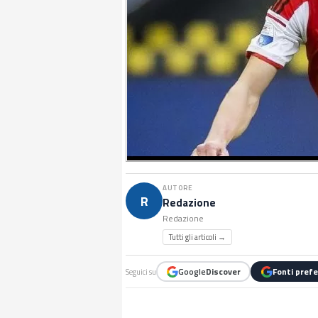
AUTORE
R
Redazione
Redazione
Tutti gli articoli →
Google
Discover
Fonti prefe
Seguici su