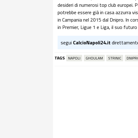
desideri di numerosi top club europei. 
potrebbe essere già in casa azzurra vi
in Campania nel 2015 dal Dnipro. In co
in Premier, Ligue 1 e Liga, il suo futu
segui
CalcioNapoli24.it
direttament
TAGS
NAPOLI
GHOULAM
STRINIC
DNIPR