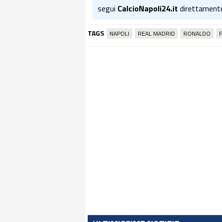
segui
CalcioNapoli24.it
direttament
TAGS
NAPOLI
REAL MADRID
RONALDO