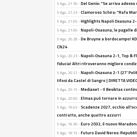
Del Genio: "Se arriva adesso 
5 Ago, 21:30 -
Clamoroso Schira: "Rafa Mari
5 Ago, 21:23 -
Highlights Napoli Osasuna 2-1
5 Ago, 21:05 -
Napoli-Osasuna, le pagelle di
5 Ago, 21:00 -
De Bruyne a bordocampo! KDB
5 Ago, 20:28 -
CN24
Napoli-Osasuna 2-1, Top & Fl
5 Ago, 20:23 -
fiducia! Altri ritroveranno migliore condi
Napoli-Osasuna 2-1 (27' Polita
5 Ago, 20:21 -
tifosi da Castel di Sangro | DIRETTA VIDE
Mediaset - Il Besiktas contin
5 Ago, 20:15 -
Elmas può tornare in azzurro:
5 Ago, 20:00 -
Scadenze 2027, occhio all'occ
5 Ago, 19:45 -
contratto, anche quattro azzurri
Euro 2032, il nuovo Maradon
5 Ago, 19:30 -
Futuro David Neres: Repubbli
5 Ago, 19:15 -