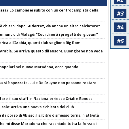
uissa? Lo cambierei subito con un centrocampista della
#3
#4
 è chiaro: dopo Gutierrez, via anche un altro calciatore"
'annuncio di Malagò: "Coordinerà i progetti dei giovani"
#5
erica all'Arabia, quanti club vogliono Big Rom
 Arabia. Se arriva questo difensore, Buongiorno non vede
 popolari nel nuovo Maradona, ecco quando
a si è spezzato. Lui e De Bruyne non possono restare
re il suo staff in Nazionale: riecco Oriali e Bonucci
 sale: arriva una nuova richiesta del club
il ricorso di Abisso: l'arbitro dismesso torna in attività
 che mi disse Maradona che racchiude tutta la forza di