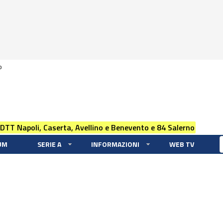
0
 DTT Napoli, Caserta, Avellino e Benevento e 84 Salerno
UM
SERIE A
INFORMAZIONI
WEB TV