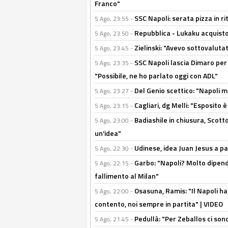
Franco"
SSC Napoli: serata pizza in ri
5 Ago, 23:55 -
Repubblica - Lukaku acquisto
5 Ago, 23:50 -
Zielinski: "Avevo sottovaluta
5 Ago, 23:45 -
SSC Napoli lascia Dimaro per 
5 Ago, 23:35 -
"Possibile, ne ho parlato oggi con ADL"
Del Genio scettico: "Napoli m
5 Ago, 23:27 -
Cagliari, dg Melli: "Esposito
5 Ago, 23:15 -
Badiashile in chiusura, Scotto
5 Ago, 23:00 -
un'idea"
Udinese, idea Juan Jesus a p
5 Ago, 22:30 -
Garbo: "Napoli? Molto dipender
5 Ago, 22:15 -
fallimento al Milan"
Osasuna, Ramis: "Il Napoli ha
5 Ago, 22:00 -
contento, noi sempre in partita" | VIDEO
Pedullà: "Per Zeballos ci son
5 Ago, 21:45 -