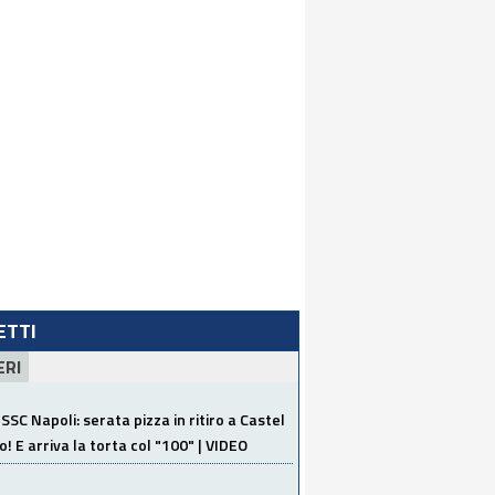
LETTI
ERI
SSC Napoli: serata pizza in ritiro a Castel
o! E arriva la torta col "100" | VIDEO