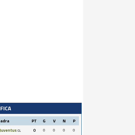
IFICA
uadra
PT
G
V
N
P
Juventus
0
0
0
0
0
CL