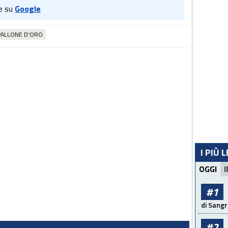
e su
Google
PALLONE D'ORO
I PIÙ 
OGGI
I
#1
di Sangr
#2