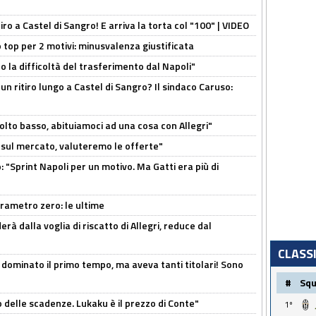
tiro a Castel di Sangro! E arriva la torta col "100" | VIDEO
 top per 2 motivi: minusvalenza giustificata
to la difficoltà del trasferimento dal Napoli"
un ritiro lungo a Castel di Sangro? Il sindaco Caruso:
olto basso, abituiamoci ad una cosa con Allegri"
 è sul mercato, valuteremo le offerte"
: "Sprint Napoli per un motivo. Ma Gatti era più di
arametro zero: le ultime
à dalla voglia di riscatto di Allegri, reduce dal
CLASS
 dominato il primo tempo, ma aveva tanti titolari! Sono
#
Sq
o delle scadenze. Lukaku è il prezzo di Conte"
1º