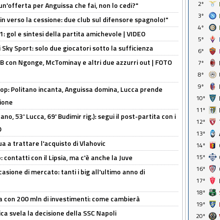
2º
un'offerta per Anguissa che fai, non lo cedi?"
3º
n verso la cessione: due club sul difensore spagnolo!"
4º
: gol e sintesi della partita amichevole | VIDEO
5º
 Sky Sport: solo due giocatori sotto la sufficienza
6º
 con Ngonge, McTominay e altri due azzurri out | FOTO
7º
8º
9º
op: Politano incanta, Anguissa domina, Lucca prende
10º
zione
11º
no, 53' Lucca, 69' Budimir rig.): segui il post-partita con i
12º
O
13º
ua a trattare l'acquisto di Vlahovic
14º
 contatti con il Lipsia, ma c'è anche la Juve
15º
16º
asione di mercato: tanti i big all'ultimo anno di
17º
18º
a con 200 mln di investimenti: come cambierà
19º
ca svela la decisione della SSC Napoli
20º