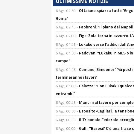
ULTIMISSIME NOTIZIE
Ottaiano spiazza tutti: "Ang
6 Ago, 02:30 -
Roma"
Fabbroni: "Il piano del Napoli
6 Ago, 02:15 -
Figc: Zola torna in azzurro. L
6 Ago, 02:00 -
Lukaku verso l'addio: dall'Am
6 Ago, 01:45 -
Padovan: "Lukaku in MLS o in
6 Ago, 01:30 -
campo"
Comune, Simeone: "Più posti
6 Ago, 01:15 -
termineranno i lavori"
Caiazza: "Con Lukaku qualcos
6 Ago, 01:00 -
entrambi"
Mancini al lavoro per completa
6 Ago, 00:45 -
Esposito-Cagliari, la tensione
6 Ago, 00:30 -
Il Tribunale Federale accoglie 
6 Ago, 00:15 -
Galli: "Baresi? C'è una frase
6 Ago, 00:00 -