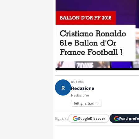
AUTORE
R
Redazione
Redazione
Tutti gli articoli →
Google
Discover
Fonti prefe
Seguici su