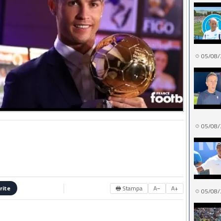
05/08/
05/08/
🖶 Stampa
A−
A+
rite
05/08/