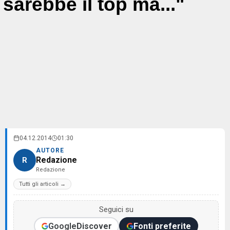
sarebbe il top ma..."
04.12.2014
01:30
AUTORE
Redazione
R
Redazione
Tutti gli articoli →
Seguici su
Google
Discover
Fonti preferite