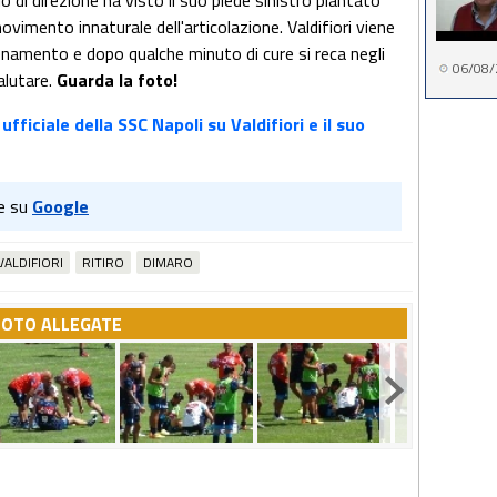
di direzione ha visto il suo piede sinistro piantato
ovimento innaturale dell'articolazione. Valdifiori viene
namento e dopo qualche minuto di cure si reca negli
06/08/
alutare.
Guarda la foto!
fficiale della SSC Napoli su Valdifiori e il suo
e su
Google
VALDIFIORI
RITIRO
DIMARO
FOTO ALLEGATE