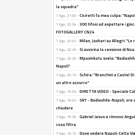
la squadra"
Ciciretti fa mea culpa: "Napo
7 Ago, 21:00 -
300 tifosi ad aspettare i gioc
7 Ago, 20:54 -
FOTOGALLERY CN24
Milan, Jashari su Allegri: "L
7 Ago, 20:45 -
Si avvicina la cessione di Noa
7 Ago, 20:30 -
Mpasinkatu svela: "Badiashil
7 Ago, 20:20 -
Napoli"
Schira: "Branchini a Castel Di
7 Ago, 20:15 -
un altro azzurro"
DIRETTA VIDEO - Speciale Cal
7 Ago, 19:55 -
SKY - Badiashile-Napoli, ore 
7 Ago, 19:45 -
chiudere
Gabriel Jesus e rinnovo Angui
7 Ago, 19:30 -
cosa filtra
Dove vedere Napoli-Celta Vig
7 Ago, 19:15 -