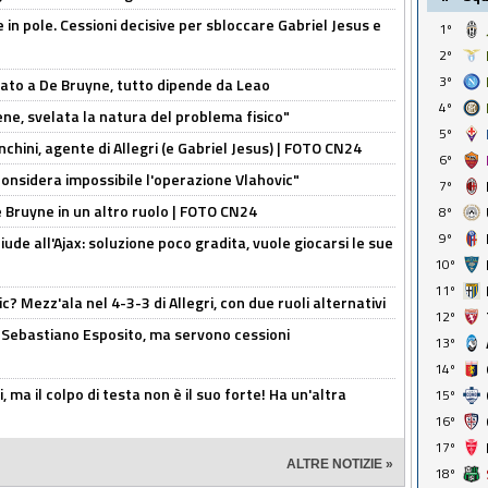
e in pole. Cessioni decisive per sbloccare Gabriel Jesus e
1º
2º
3º
sato a De Bruyne, tutto dipende da Leao
4º
e, svelata la natura del problema fisico"
5º
chini, agente di Allegri (e Gabriel Jesus) | FOTO CN24
6º
considera impossibile l'operazione Vlahovic"
7º
De Bruyne in un altro ruolo | FOTO CN24
8º
9º
de all'Ajax: soluzione poco gradita, vuole giocarsi le sue
10º
11º
? Mezz'ala nel 4-3-3 di Allegri, con due ruoli alternativi
12º
a Sebastiano Esposito, ma servono cessioni
13º
14º
, ma il colpo di testa non è il suo forte! Ha un'altra
15º
16º
17º
ALTRE NOTIZIE »
18º