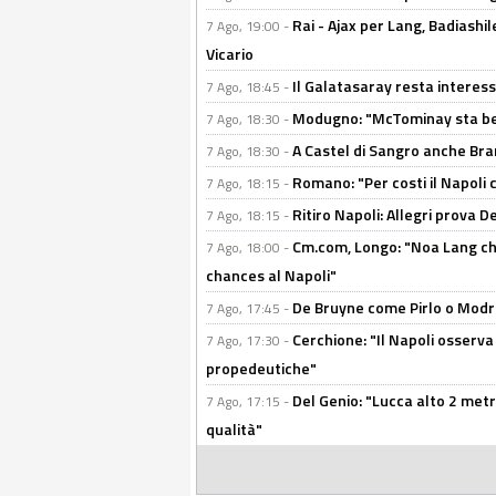
Rai - Ajax per Lang, Badiashil
7 Ago, 19:00 -
Vicario
Il Galatasaray resta interes
7 Ago, 18:45 -
Modugno: "McTominay sta ben
7 Ago, 18:30 -
A Castel di Sangro anche Bran
7 Ago, 18:30 -
Romano: "Per costi il Napoli 
7 Ago, 18:15 -
Ritiro Napoli: Allegri prova 
7 Ago, 18:15 -
Cm.com, Longo: "Noa Lang chiu
7 Ago, 18:00 -
chances al Napoli"
De Bruyne come Pirlo o Modric
7 Ago, 17:45 -
Cerchione: "Il Napoli osserv
7 Ago, 17:30 -
propedeutiche"
Del Genio: "Lucca alto 2 metri
7 Ago, 17:15 -
qualità"