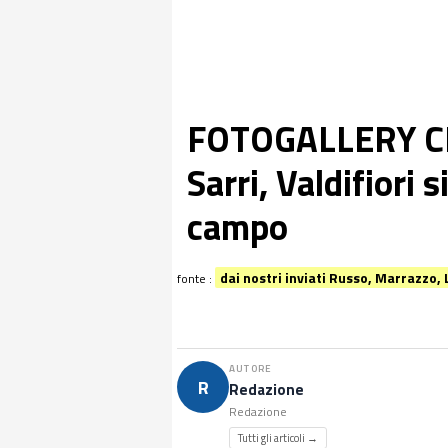
FOTOGALLERY CN2
Sarri, Valdifiori s
campo
dai nostri inviati Russo, Marrazzo,
fonte :
AUTORE
R
Redazione
Redazione
Tutti gli articoli →