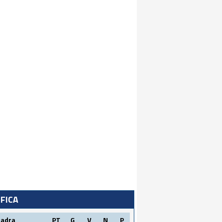
IFICA
uadra
PT
G
V
N
P