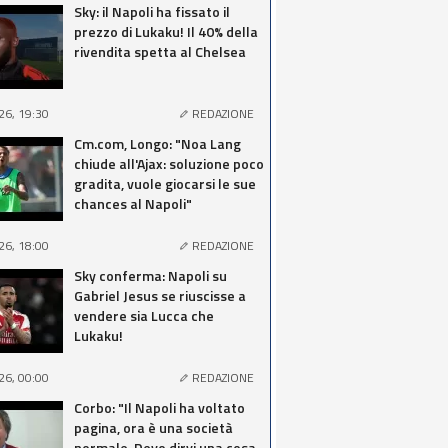
Sky: il Napoli ha fissato il
prezzo di Lukaku! Il 40% della
rivendita spetta al Chelsea
26, 19:30
REDAZIONE
Cm.com, Longo: "Noa Lang
chiude all'Ajax: soluzione poco
gradita, vuole giocarsi le sue
chances al Napoli"
26, 18:00
REDAZIONE
Sky conferma: Napoli su
Gabriel Jesus se riuscisse a
vendere sia Lucca che
Lukaku!
26, 00:00
REDAZIONE
Corbo: "Il Napoli ha voltato
pagina, ora è una società
normale. Devo dirvi una cosa