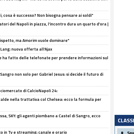
li, cosa è successo? Non bisogna pensare ai soldi"
atori del Napoli in piazza, l'incontro dura un quarto d'ora |
o rispetto, ma Amorim vuole dominare"
 Lang: nuova offerta all'Ajax
e ha fatto delle telefonate per prendere informazioni sul
 Sangro non solo per Gabriel Jesus: si decide il futuro di
ciomercato di CalcioNapoli 24:
calde nella trattativa col Chelsea: ecco la formula per
ssa, SKY: gli agenti piombano a Castel di Sangro, ecco
CLASS
o in Tv e streaming: canale e orario
#
Sq