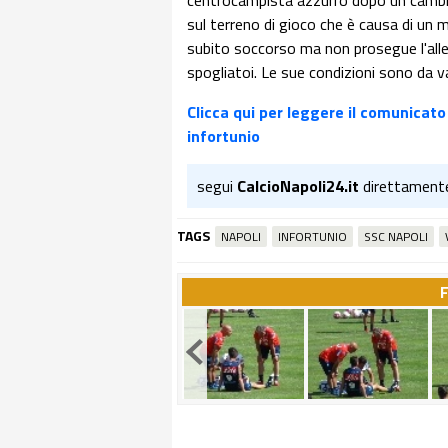
centrocampista azzurro dopo un cambio 
sul terreno di gioco che è causa di un m
subito soccorso ma non prosegue l'alle
spogliatoi. Le sue condizioni sono da v
Clicca qui per leggere il comunicato u
infortunio
segui
CalcioNapoli24.it
direttament
TAGS
NAPOLI
INFORTUNIO
SSC NAPOLI