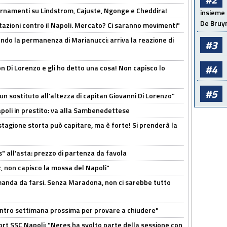
iornamenti su Lindstrom, Cajuste, Ngonge e Cheddira!
insieme 
De Bruy
Rotazioni contro il Napoli. Mercato? Ci saranno movimenti"
cando la permanenza di Marianucci: arriva la reazione di
#3
#4
n Di Lorenzo e gli ho detto una cosa! Non capisco lo
#5
n sostituto all’altezza di capitan Giovanni Di Lorenzo"
Napoli in prestito: va alla Sambenedettese
stagione storta può capitare, ma è forte! Si prenderà la
s" all'asta: prezzo di partenza da favola
, non capisco la mossa del Napoli"
omanda da farsi. Senza Maradona, non ci sarebbe tutto
contro settimana prossima per provare a chiudere"
port SSC Napoli: "Neres ha svolto parte della sessione con