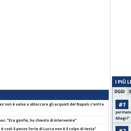
I PIÙ 
OGGI
I
#1
z non è valsa a sbloccare gli acquisti del Napoli: c'entra
permanen
Allegri"
c: "Era gonfio, ho chiesto di intervenire"
così: il pezzo forte di Lucca non è il colpo di testa"
#2