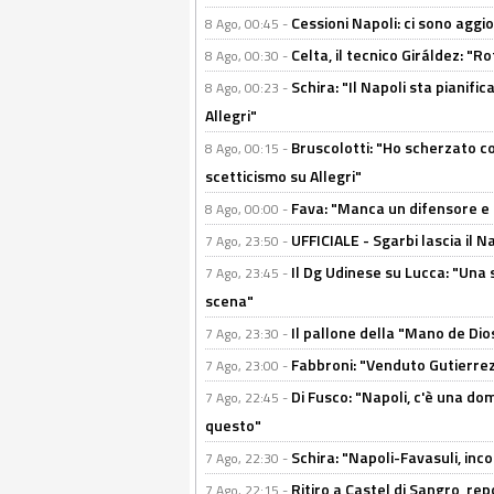
Cessioni Napoli: ci sono agg
8 Ago, 00:45 -
Celta, il tecnico Giráldez: "
8 Ago, 00:30 -
Schira: "Il Napoli sta pianifi
8 Ago, 00:23 -
Allegri"
Bruscolotti: "Ho scherzato co
8 Ago, 00:15 -
scetticismo su Allegri"
Fava: "Manca un difensore e u
8 Ago, 00:00 -
UFFICIALE - Sgarbi lascia il 
7 Ago, 23:50 -
Il Dg Udinese su Lucca: "Una 
7 Ago, 23:45 -
scena"
Il pallone della "Mano de Dio
7 Ago, 23:30 -
Fabbroni: "Venduto Gutierrez
7 Ago, 23:00 -
Di Fusco: "Napoli, c'è una d
7 Ago, 22:45 -
questo"
Schira: "Napoli-Favasuli, in
7 Ago, 22:30 -
Ritiro a Castel di Sangro, re
7 Ago, 22:15 -