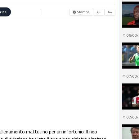
🖶 Stampa
A−
A+
rite
06/08/
07/08/
07/08/
l'allenamento mattutino per un infortunio. Il neo