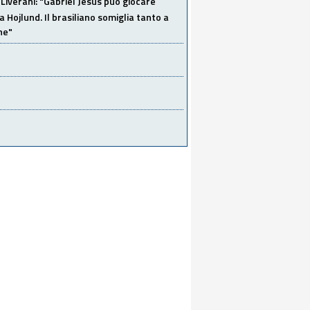
Liverani: "Gabriel Jesus può giocare
a Hojlund. Il brasiliano somiglia tanto a
ne"