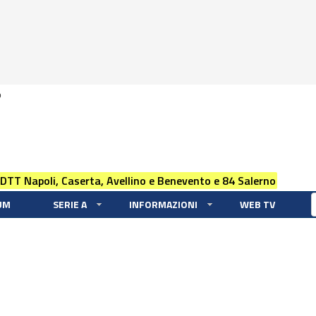
0
 DTT Napoli, Caserta, Avellino e Benevento e 84 Salerno
UM
SERIE A
INFORMAZIONI
WEB TV