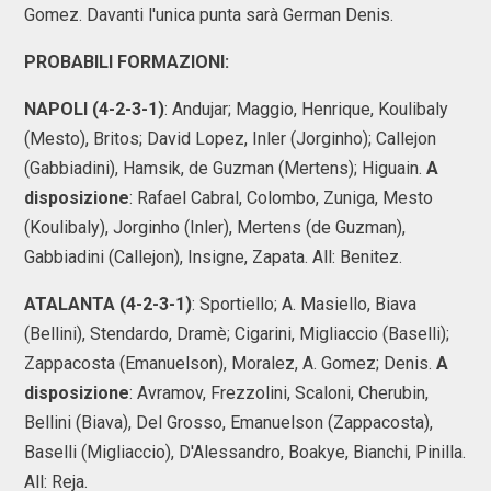
Gomez. Davanti l'unica punta sarà German Denis.
PROBABILI FORMAZIONI:
NAPOLI (4-2-3-1)
: Andujar; Maggio, Henrique, Koulibaly
(Mesto), Britos; David Lopez, Inler (Jorginho); Callejon
(Gabbiadini), Hamsik, de Guzman (Mertens); Higuain.
A
disposizione
: Rafael Cabral, Colombo, Zuniga, Mesto
(Koulibaly), Jorginho (Inler), Mertens (de Guzman),
Gabbiadini (Callejon), Insigne, Zapata. All: Benitez.
ATALANTA (4-2-3-1)
: Sportiello; A. Masiello, Biava
(Bellini), Stendardo, Dramè; Cigarini, Migliaccio (Baselli);
Zappacosta (Emanuelson), Moralez, A. Gomez; Denis.
A
disposizione
: Avramov, Frezzolini, Scaloni, Cherubin,
Bellini (Biava), Del Grosso, Emanuelson (Zappacosta),
Baselli (Migliaccio), D'Alessandro, Boakye, Bianchi, Pinilla.
All: Reja.