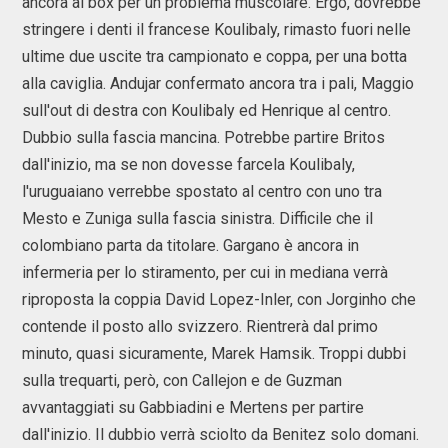
ancora ai box per un problema muscolare. Ergo, dovrebbe
stringere i denti il francese Koulibaly, rimasto fuori nelle
ultime due uscite tra campionato e coppa, per una botta
alla caviglia. Andujar confermato ancora tra i pali, Maggio
sull'out di destra con Koulibaly ed Henrique al centro.
Dubbio sulla fascia mancina. Potrebbe partire Britos
dall'inizio, ma se non dovesse farcela Koulibaly,
l'uruguaiano verrebbe spostato al centro con uno tra
Mesto e Zuniga sulla fascia sinistra. Difficile che il
colombiano parta da titolare. Gargano è ancora in
infermeria per lo stiramento, per cui in mediana verrà
riproposta la coppia David Lopez-Inler, con Jorginho che
contende il posto allo svizzero. Rientrerà dal primo
minuto, quasi sicuramente, Marek Hamsik. Troppi dubbi
sulla trequarti, però, con Callejon e de Guzman
avvantaggiati su Gabbiadini e Mertens per partire
dall'inizio. Il dubbio verrà sciolto da Benitez solo domani.