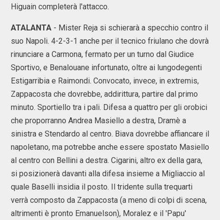
Higuain completerà l'attacco.
ATALANTA
- Mister Reja si schierarà a specchio contro il
suo Napoli. 4-2-3-1 anche per il tecnico friulano che dovrà
rinunciare a Carmona, fermato per un turno dal Giudice
Sportivo, e Benalouane infortunato, oltre ai lungodegenti
Estigarribia e Raimondi. Convocato, invece, in extremis,
Zappacosta che dovrebbe, addirittura, partire dal primo
minuto. Sportiello tra i pali. Difesa a quattro per gli orobici
che proporranno Andrea Masiello a destra, Dramè a
sinistra e Stendardo al centro. Biava dovrebbe affiancare il
napoletano, ma potrebbe anche essere spostato Masiello
al centro con Bellini a destra. Cigarini, altro ex della gara,
si posizionerà davanti alla difesa insieme a Migliaccio al
quale Baselli insidia il posto. Il tridente sulla trequarti
verrà composto da Zappacosta (a meno di colpi di scena,
altrimenti è pronto Emanuelson), Moralez e il 'Papu'