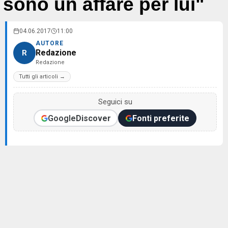
sono un affare per lui"
04.06.2017
11:00
AUTORE
Redazione
R
Redazione
Tutti gli articoli →
Seguici su
Google
Discover
Fonti preferite