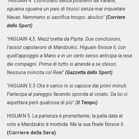
"HIGUAIN 4. Controllato senza problemi da Varane,
sguaina sguaina un paio di tirucci senza mai inquietare
Navas. Nemmeno si sacrifica troopo: abulico"
(Corriere
dello Sport)
"HIGUAIN 4,5. Mezz'oretta da Pipita. Due conclusioni,
l'assist capolavoro di Mandzukic. Higuain finisce lì, con
quell'appoggio a Mario e in un certo senso anticipa la resa
dei compagni. Prima di tutto si arrende a se stesso.
Nessuna rivincita col Real"
(Gazzetta dello Sport)
"HIGUAIN 5.5 Che è carico lo si capisce dai primi minuti.
Partecipa al pareggio facendo sponda al croato. Da lui ci
aspettava però qualcosa di più" (
Il Tempo)
HIGUAIN 5. La partenza è promettente, la palla data al
volo a Mandzukic è morbida. Ma la sua finale finisce lì.
(Corriere della Sera)