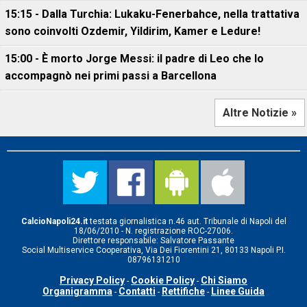
15:15 - Dalla Turchia: Lukaku-Fenerbahce, nella trattativa
sono coinvolti Ozdemir, Yildirim, Kamer e Ledure!
15:00 - È morto Jorge Messi: il padre di Leo che lo
accompagnò nei primi passi a Barcellona
Altre Notizie »
CalcioNapoli24.it
testata giornalistica n.46 aut. Tribunale di Napoli del
18/06/2010 - N. registrazione ROC-27006.
Direttore responsabile: Salvatore Passante
Social Multiservice Cooperativa, Via Dei Fiorentini 21, 80133 Napoli P.I.
08796131210
Privacy Policy
Cookie Policy
Chi Siamo
-
-
Organigramma
Contatti
Rettifiche
Linee Guida
-
-
-