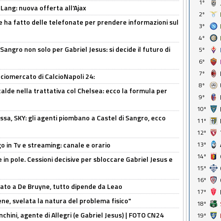
1º
 Lang: nuova offerta all'Ajax
2º
e ha fatto delle telefonate per prendere informazioni sul
3º
4º
 Sangro non solo per Gabriel Jesus: si decide il futuro di
5º
6º
7º
ciomercato di CalcioNapoli 24:
8º
calde nella trattativa col Chelsea: ecco la formula per
9º
10º
ssa, SKY: gli agenti piombano a Castel di Sangro, ecco
11º
12º
o in Tv e streaming: canale e orario
13º
14º
e in pole. Cessioni decisive per sbloccare Gabriel Jesus e
15º
16º
sato a De Bruyne, tutto dipende da Leao
17º
e, svelata la natura del problema fisico"
18º
chini, agente di Allegri (e Gabriel Jesus) | FOTO CN24
19º