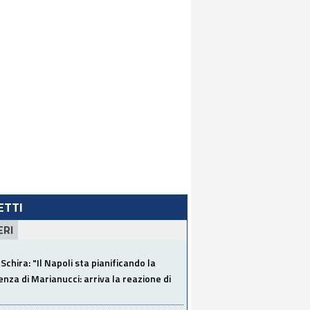
LETTI
ERI
Schira: "Il Napoli sta pianificando la
za di Marianucci: arriva la reazione di