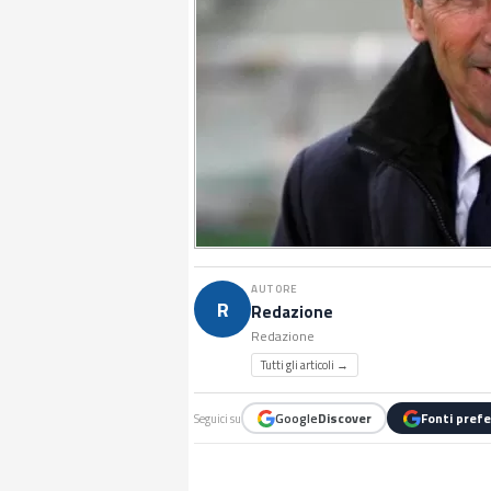
AUTORE
R
Redazione
Redazione
Tutti gli articoli →
Google
Discover
Fonti prefe
Seguici su