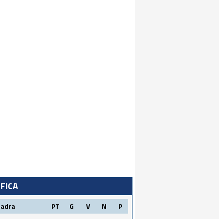
IFICA
uadra
PT
G
V
N
P