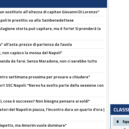
n sostituto all’altezza di capitan Giovanni Di Lorenzo"
Napoli in prestito: va alla Sambenedettese
stagione storta può capitare, ma è forte! Si prenderà la
s" all'asta: prezzo di partenza da favola
, non capisco la mossa del Napoli"
omanda da farsi. Senza Maradona, non ci sarebbe tutto
contro settimana prossima per provare a chiudere"
port SSC Napoli: "Neres ha svolto parte della sessione con
li, cosa è successo? Non bisogna pensare ai soldi"
CLASS
atori del Napoli in piazza, l'incontro dura un quarto d'ora |
#
Sq
o rispetto, ma Amorim vuole dominare"