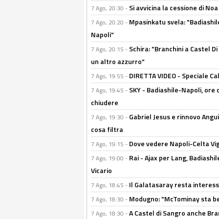
Si avvicina la cessione di Noa
7 Ago, 20:30 -
Mpasinkatu svela: "Badiashil
7 Ago, 20:20 -
Napoli"
Schira: "Branchini a Castel Di
7 Ago, 20:15 -
un altro azzurro"
DIRETTA VIDEO - Speciale Cal
7 Ago, 19:55 -
SKY - Badiashile-Napoli, ore 
7 Ago, 19:45 -
chiudere
Gabriel Jesus e rinnovo Angui
7 Ago, 19:30 -
cosa filtra
Dove vedere Napoli-Celta Vig
7 Ago, 19:15 -
Rai - Ajax per Lang, Badiashil
7 Ago, 19:00 -
Vicario
Il Galatasaray resta interes
7 Ago, 18:45 -
Modugno: "McTominay sta ben
7 Ago, 18:30 -
A Castel di Sangro anche Bran
7 Ago, 18:30 -