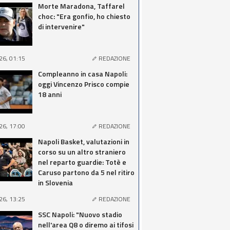
Morte Maradona, Taffarel
choc: "Era gonfio, ho chiesto
di intervenire"
26, 01:15
REDAZIONE
Compleanno in casa Napoli:
oggi Vincenzo Prisco compie
18 anni
26, 17:00
REDAZIONE
Napoli Basket, valutazioni in
corso su un altro straniero
nel reparto guardie: Totè e
Caruso partono da 5 nel ritiro
in Slovenia
26, 13:25
REDAZIONE
SSC Napoli: "Nuovo stadio
nell'area Q8 o diremo ai tifosi