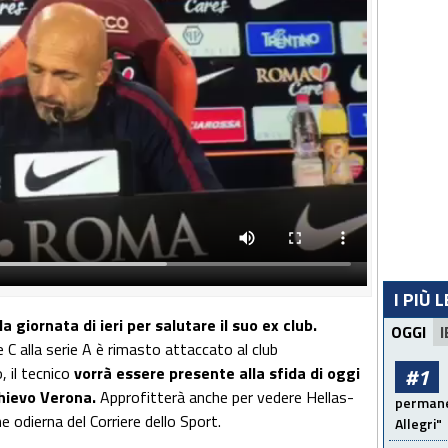
I PIÙ 
a giornata di ieri per salutare il suo ex club.
OGGI
I
e C alla serie A è rimasto attaccato al club
 il tecnico
vorrà essere presente alla sfida di oggi
#1
Chievo Verona.
Approfitterà anche per vedere Hellas-
permanen
ne odierna del Corriere dello Sport.
Allegri"