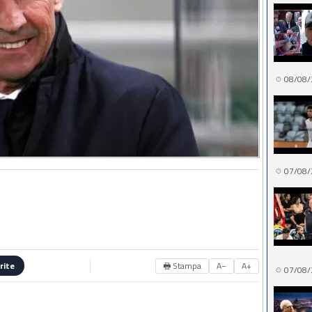
08/08/
07/08/
🖶 Stampa
A−
A+
rite
07/08/