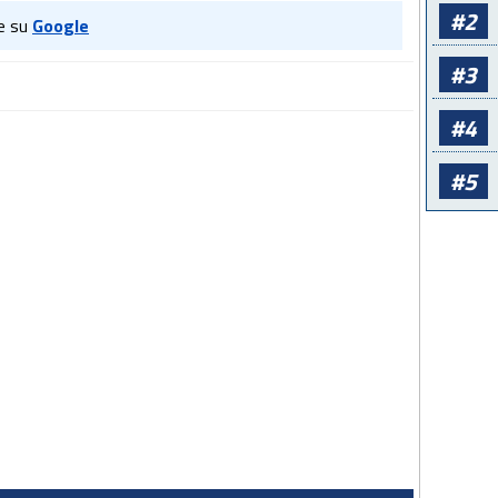
#2
e su
Google
#3
#4
#5