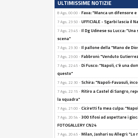
ULTIMISSIME NOTIZIE
Fava: "Manca un difensore e u
8 Ago, 00:00 -
UFFICIALE - Sgarbi lascia il 
7 Ago, 23:50 -
Il Dg Udinese su Lucca: "Una 
7 Ago, 23:45 -
scena"
Il pallone della "Mano de Dio
7 Ago, 23:30 -
Fabbroni: "Venduto Gutierrez
7 Ago, 23:00 -
Di Fusco: "Napoli, c'è una d
7 Ago, 22:45 -
questo"
Schira: "Napoli-Favasuli, in
7 Ago, 22:30 -
Ritiro a Castel di Sangro, re
7 Ago, 22:15 -
la squadra"
Ciciretti fa mea culpa: "Napo
7 Ago, 21:00 -
300 tifosi ad aspettare i gioc
7 Ago, 20:54 -
FOTOGALLERY CN24
Milan, Jashari su Allegri: "L
7 Ago, 20:45 -