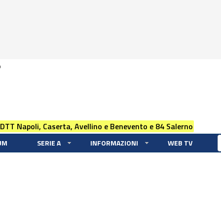
0
 DTT Napoli, Caserta, Avellino e Benevento e 84 Salerno
UM
SERIE A
INFORMAZIONI
WEB TV