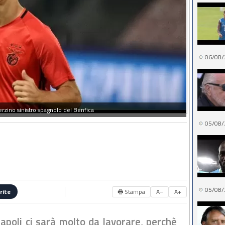
06/08/
erzino sinistro spagnolo del Benfica
05/08/
05/08/
🖶 Stampa
A−
A+
rite
Napoli ci sarà molto da lavorare, perchè