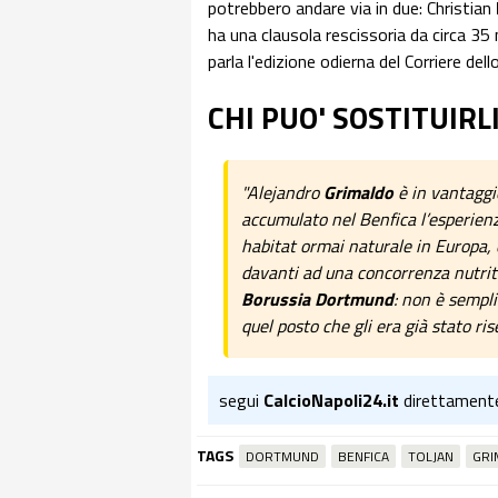
potrebbero andare via in due: Christian
ha una clausola rescissoria da circa 35 
parla l'edizione odierna del Corriere dell
CHI PUO' SOSTITUIRL
"Alejandro
Grimaldo
è in vantaggio
accumulato nel Benfica l’esperienz
habitat ormai naturale in Europa,
davanti ad una concorrenza nutrit
Borussia Dortmund
: non è sempli
quel posto che gli era già stato ri
segui
CalcioNapoli24.it
direttament
TAGS
DORTMUND
BENFICA
TOLJAN
GRI