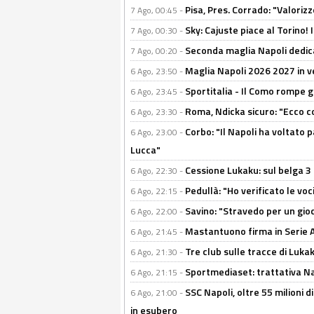
Pisa, Pres. Corrado: "Valoriz
7 Ago, 00:45 -
Sky: Cajuste piace al Torino!
7 Ago, 00:30 -
Seconda maglia Napoli dedica
7 Ago, 00:20 -
Maglia Napoli 2026 2027 in ve
6 Ago, 23:50 -
Sportitalia - Il Como rompe g
6 Ago, 23:45 -
Roma, Ndicka sicuro: "Ecco c
6 Ago, 23:30 -
Corbo: "Il Napoli ha voltato 
6 Ago, 23:00 -
Lucca"
Cessione Lukaku: sul belga 3 
6 Ago, 22:30 -
Pedullà: "Ho verificato le vo
6 Ago, 22:15 -
Savino: "Stravedo per un gio
6 Ago, 22:00 -
Mastantuono firma in Serie A, 
6 Ago, 21:45 -
Tre club sulle tracce di Luka
6 Ago, 21:30 -
Sportmediaset: trattativa Nap
6 Ago, 21:15 -
SSC Napoli, oltre 55 milioni d
6 Ago, 21:00 -
in esubero