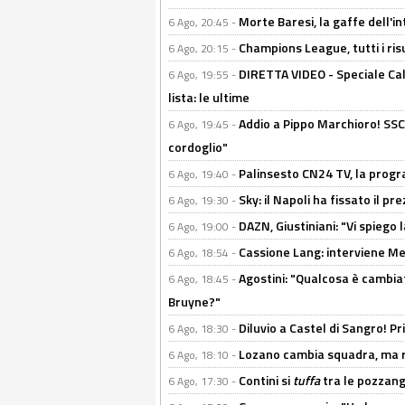
Morte Baresi, la gaffe dell'i
6 Ago, 20:45 -
Champions League, tutti i ris
6 Ago, 20:15 -
DIRETTA VIDEO - Speciale Cal
6 Ago, 19:55 -
lista: le ultime
Addio a Pippo Marchioro! SSC N
6 Ago, 19:45 -
cordoglio"
Palinsesto CN24 TV, la prog
6 Ago, 19:40 -
Sky: il Napoli ha fissato il p
6 Ago, 19:30 -
DAZN, Giustiniani: "Vi spiego 
6 Ago, 19:00 -
Cassione Lang: interviene Me
6 Ago, 18:54 -
Agostini: "Qualcosa è cambiat
6 Ago, 18:45 -
Bruyne?"
Diluvio a Castel di Sangro! P
6 Ago, 18:30 -
Lozano cambia squadra, ma re
6 Ago, 18:10 -
Contini si
tuffa
tra le pozzang
6 Ago, 17:30 -