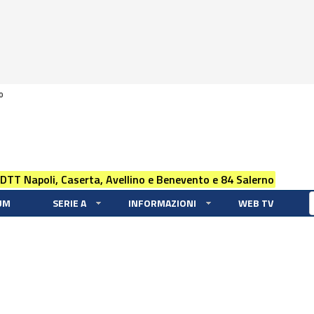
0
 DTT Napoli, Caserta, Avellino e Benevento e 84 Salerno
UM
SERIE A
INFORMAZIONI
WEB TV