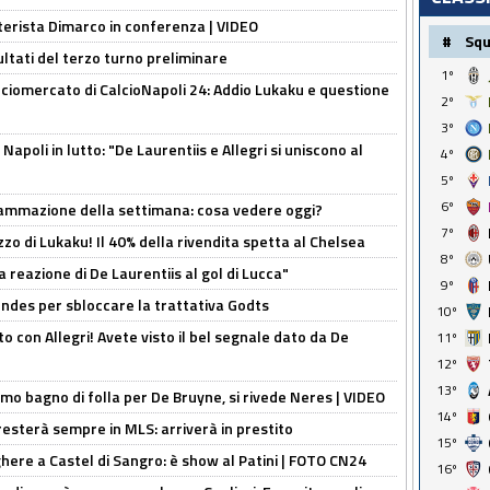
nterista Dimarco in conferenza | VIDEO
#
Sq
ultati del terzo turno preliminare
1º
ciomercato di CalcioNapoli 24: Addio Lukaku e questione
2º
3º
apoli in lutto: "De Laurentiis e Allegri si uniscono al
4º
5º
6º
rammazione della settimana: cosa vedere oggi?
7º
rezzo di Lukaku! Il 40% della rivendita spetta al Chelsea
8º
la reazione di De Laurentiis al gol di Lucca"
9º
ndes per sbloccare la trattativa Godts
10º
o con Allegri! Avete visto il bel segnale dato da De
11º
12º
13º
rimo bagno di folla per De Bruyne, si rivede Neres | VIDEO
14º
sterà sempre in MLS: arriverà in prestito
15º
here a Castel di Sangro: è show al Patini | FOTO CN24
16º