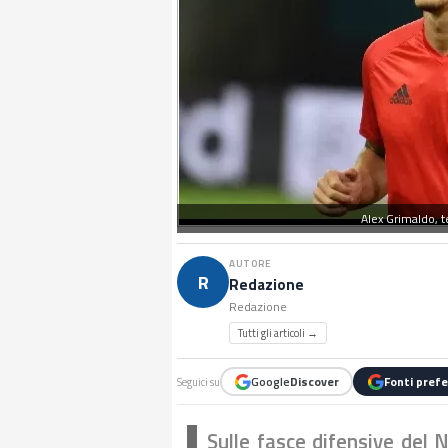
Alex Grimaldo, t
AUTORE
R
Redazione
Redazione
Tutti gli articoli →
Google
Discover
Fonti prefe
Seguici su
Sulle fasce difensive del 