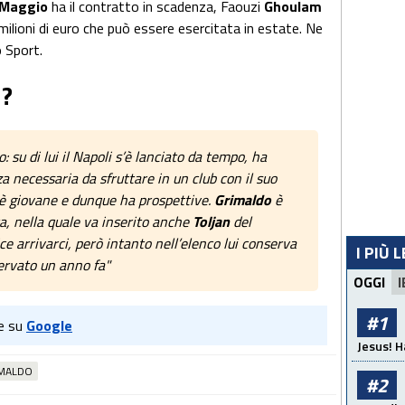
Maggio
ha il contratto in scadenza, Faouzi
Ghoulam
milioni di euro che può essere esercitata in estate. Ne
o Sport.
I?
: su di lui il Napoli s’è lanciato da tempo, ha
a necessaria da sfruttare in un club con il suo
 è giovane e dunque ha prospettive.
Grimaldo
è
a, nella quale va inserito anche
Toljan
del
ce arrivarci, però intanto nell’elenco lui conserva
I PIÙ 
servato un anno fa"
OGGI
I
#1
e su
Google
Jesus! H
MALDO
#2