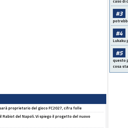
caso di
#3
potrebbe
#4
Lukaku p
#5
questo p
cosa sta
sarà proprietario del gioco FC2027, cifra folle
 il Rabiot del Napoli. Vi spiego il progetto del nuovo