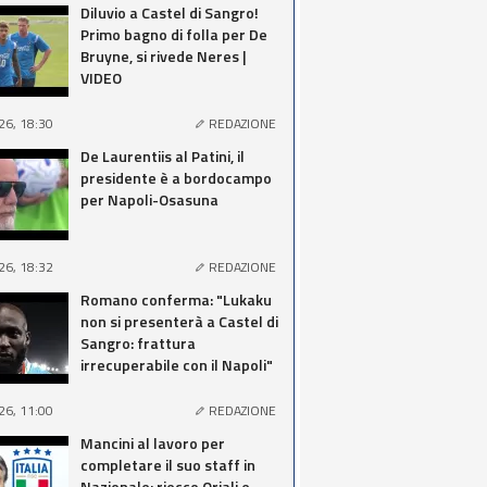
Diluvio a Castel di Sangro!
Primo bagno di folla per De
Bruyne, si rivede Neres |
VIDEO
26, 18:30
REDAZIONE
De Laurentiis al Patini, il
presidente è a bordocampo
per Napoli-Osasuna
26, 18:32
REDAZIONE
Romano conferma: "Lukaku
non si presenterà a Castel di
Sangro: frattura
irrecuperabile con il Napoli"
26, 11:00
REDAZIONE
Mancini al lavoro per
completare il suo staff in
Nazionale: riecco Oriali e