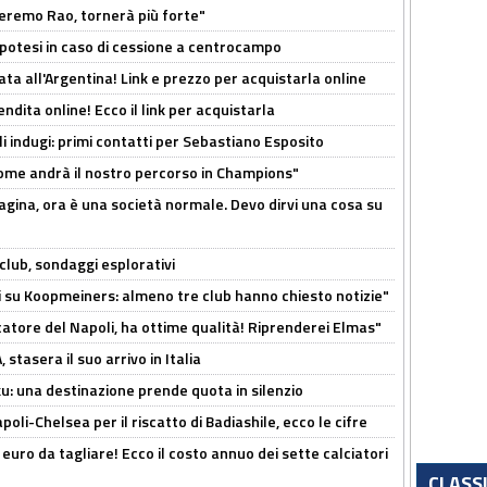
zeremo Rao, tornerà più forte"
 Ipotesi in caso di cessione a centrocampo
ta all'Argentina! Link e prezzo per acquistarla online
ndita online! Ecco il link per acquistarla
li indugi: primi contatti per Sebastiano Esposito
ome andrà il nostro percorso in Champions"
pagina, ora è una società normale. Devo dirvi una cosa su
club, sondaggi esplorativi
ci su Koopmeiners: almeno tre club hanno chiesto notizie"
catore del Napoli, ha ottime qualità! Riprenderei Elmas"
stasera il suo arrivo in Italia
ku: una destinazione prende quota in silenzio
oli-Chelsea per il riscatto di Badiashile, ecco le cifre
i euro da tagliare! Ecco il costo annuo dei sette calciatori
CLASS